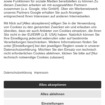
Zuzahlung zehn Prozent der Kosten sowie zehn Euro je
Verordnung.
Um das Engagement der Versicherten für ihre eigene Gesundheit zu
stärken und die besondere Stellung der Familie zu unterstützen,
fallen
keine Zuzahlungen
an bei:
• Kindern und Jugendlichen bis zum vollendeten 18. Lebensjahr
mit Ausnahme der Fahrkosten
• Untersuchungen zur Vorsorge und Früherkennung, die von der
GKV getragen werden
• empfohlenen Schutzimpfungen
• Harn- und Blutteststreifen
Wir nutzen Trusted Shops als unabhängigen Dienstleister für die
Einholung von Bewertungen. Trusted Shops hat Maßnahmen
getroffen, um sicherzustellen, dass es sich um echte Bewertungen
handelt. Mehr Informationen findest du hier:
https://help.etrusted.com/hc/de/articles/4419944605341
Einige Bilder und Inhalte wurden unter Zuhilfenahme künstlicher
Intelligenz erstellt.