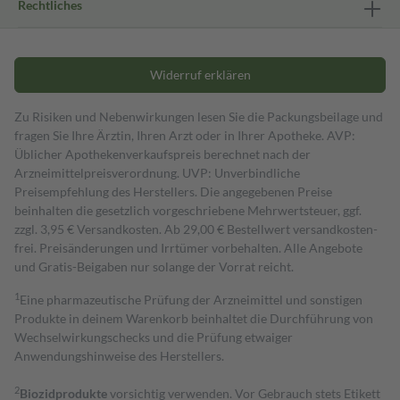
Rechtliches
Widerruf erklären
Zu Risiken und Nebenwirkungen lesen Sie die Packungsbeilage und
fragen Sie Ihre Ärztin, Ihren Arzt oder in Ihrer Apotheke. AVP:
Üblicher Apothekenverkaufspreis berechnet nach der
Arzneimittelpreisverordnung. UVP: Unverbindliche
Preisempfehlung des Herstellers. Die angegebenen Preise
beinhalten die gesetzlich vorgeschriebene Mehrwertsteuer, ggf.
zzgl. 3,95 € Versandkosten. Ab 29,00 € Bestell­wert versand­kosten­
frei. Preisänderungen und Irrtümer vorbehalten. Alle Angebote
und Gratis-Beigaben nur solange der Vorrat reicht.
1
Eine pharmazeutische Prüfung der Arzneimittel und sonstigen
Produkte in deinem Warenkorb beinhaltet die Durchführung von
Wechselwirkungschecks und die Prüfung etwaiger
Anwendungshinweise des Herstellers.
2
Biozidprodukte
vorsichtig verwenden. Vor Gebrauch stets Etikett