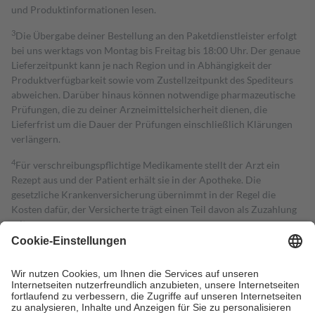
und Produktinformationen lesen.
3
Die Übergabe deiner Bestellung an den Paketdienstleister erfolgt
bei uns werktags von Montag bis Freitag bis 18:00 Uhr. Der genaue
Lieferzeitpunkt kann je nach Region und in Abhängigkeit der
Produktverfügbarkeit sowie vom Zustellzeitpunkt des Spediteurs
abweichen. Darüber hinaus können notwendige pharmazeutische
Prüfungen, die zu deiner Arzneimittelsicherheit dienen, die
Lieferfrist um die Dauer der Prüfungen einschließlich Klärungen
verlängern.
4
Für verschreibungspflichtige Medikamente stellt der Arzt ein
Rezept aus und der Patient erhält sie in der Apotheke. Die
gesetzliche Krankenversicherung übernimmt in der Regel die
Kosten dafür, der Versicherte trägt einen Teil davon als Zuzahlung
mit.
Grundsätzlich leisten Mitglieder Zuzahlungen in Höhe von zehn
Prozent des Abgabepreises,
mindestens
jedoch
fünf Euro
und
höchstens zehn Euro.
Es sind jedoch nie mehr als die tatsächlichen
Kosten der Leistung zu entrichten.
Diese Regeln gelten grundsätzlich auch für Online-Apotheken.
Bei Heilmitteln und häuslicher Krankenpflege beträgt die