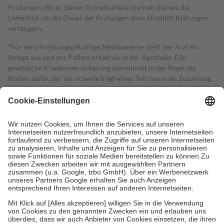
Prüfungen, die zu deiner Arzneimittelsicherheit dienen, die
Lieferfrist um die Dauer der Prüfungen einschließlich Klärungen
verlängern.
4
Für verschreibungspflichtige Medikamente stellt der Arzt ein
Rezept aus und der Patient erhält sie in der Apotheke. Die
gesetzliche Krankenversicherung übernimmt in der Regel die
Kosten dafür, der Versicherte trägt einen Teil davon als Zuzahlung
mit.
Grundsätzlich leisten Mitglieder Zuzahlungen in Höhe von zehn
Prozent des Abgabepreises,
mindestens
jedoch
fünf Euro
und
höchstens zehn Euro.
Es sind jedoch nie mehr als die tatsächlichen
Kosten der Leistung zu entrichten.
Diese Regeln gelten grundsätzlich auch für Online-Apotheken.
Bei Heilmitteln und häuslicher Krankenpflege beträgt die
Zuzahlung zehn Prozent der Kosten sowie zehn Euro je
Verordnung.
Um das Engagement der Versicherten für ihre eigene Gesundheit zu
stärken und die besondere Stellung der Familie zu unterstützen,
fallen
keine Zuzahlungen
an bei:
• Kindern und Jugendlichen bis zum vollendeten 18. Lebensjahr