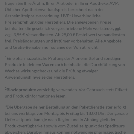
fragen Sie Ihre Ärztin, Ihren Arzt oder in Ihrer Apotheke. AVP:
Üblicher Apothekenverkaufspreis berechnet nach der
Arzneimittelpreisverordnung. UVP: Unverbindliche
Preisempfehlung des Herstellers. Die angegebenen Preise
beinhalten die gesetzlich vorgeschriebene Mehrwertsteuer, ggf.
zzgl. 3,95 € Versandkosten. Ab 29,00 € Bestell­wert versand­kosten­
frei. Preisänderungen und Irrtümer vorbehalten. Alle Angebote
und Gratis-Beigaben nur solange der Vorrat reicht.
1
Eine pharmazeutische Prüfung der Arzneimittel und sonstigen
Produkte in deinem Warenkorb beinhaltet die Durchführung von
Wechselwirkungschecks und die Prüfung etwaiger
Anwendungshinweise des Herstellers.
2
Biozidprodukte
vorsichtig verwenden. Vor Gebrauch stets Etikett
und Produktinformationen lesen.
3
Die Übergabe deiner Bestellung an den Paketdienstleister erfolgt
bei uns werktags von Montag bis Freitag bis 18:00 Uhr. Der genaue
Lieferzeitpunkt kann je nach Region und in Abhängigkeit der
Produktverfügbarkeit sowie vom Zustellzeitpunkt des Spediteurs
abweichen. Darüber hinaus können notwendige pharmazeutische