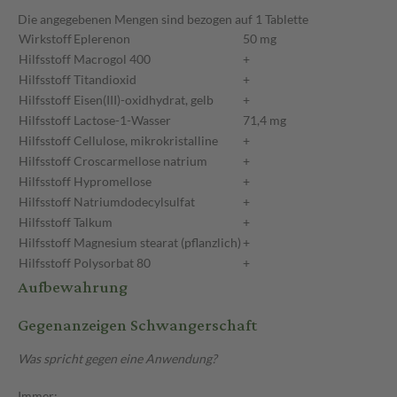
Die angegebenen Mengen sind bezogen auf 1 Tablette
Wirkstoff
Eplerenon
50 mg
Hilfsstoff
Macrogol 400
+
Hilfsstoff
Titandioxid
+
Hilfsstoff
Eisen(III)-oxidhydrat, gelb
+
Hilfsstoff
Lactose-1-Wasser
71,4 mg
Hilfsstoff
Cellulose, mikrokristalline
+
Hilfsstoff
Croscarmellose natrium
+
Hilfsstoff
Hypromellose
+
Hilfsstoff
Natriumdodecylsulfat
+
Hilfsstoff
Talkum
+
Hilfsstoff
Magnesium stearat (pflanzlich)
+
Hilfsstoff
Polysorbat 80
+
Aufbewahrung
Gegenanzeigen Schwangerschaft
Was spricht gegen eine Anwendung?
Immer: