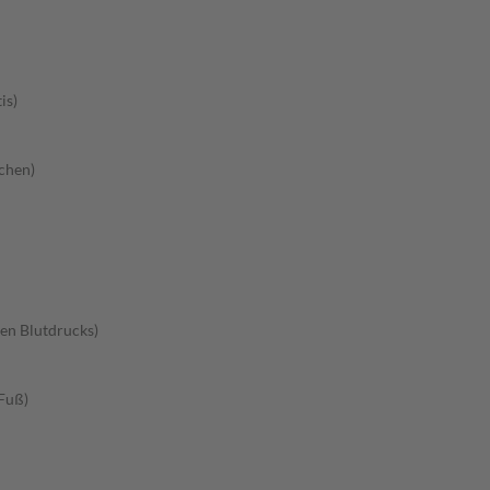
is)
chen)
en Blutdrucks)
Fuß)