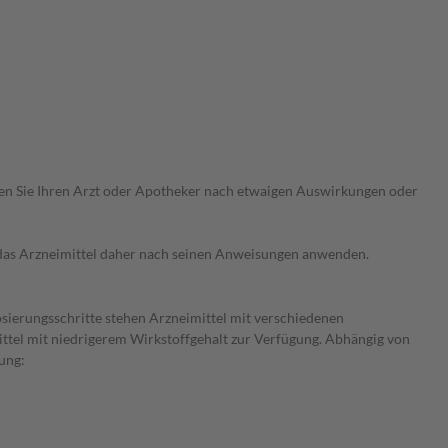
ragen Sie Ihren Arzt oder Apotheker nach etwaigen Auswirkungen oder
e das Arzneimittel daher nach seinen Anweisungen anwenden.
osierungsschritte stehen Arzneimittel mit verschiedenen
ittel mit niedrigerem Wirkstoffgehalt zur Verfügung. Abhängig von
ung: