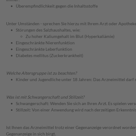
Überempfindlichkeit gegen die Inhaltsstoffe
Unter Umständen - sprechen Sie hierzu mit Ihrem Arzt oder Apotheke
Störungen des Salzhaushaltes, wie:
Zu hoher Kaliumgehalt im Blut (Hyperkaliämie)
Eingeschränkte Nierenfunktion
Eingeschränkte Leberfunktion
Diabetes mellitus (Zuckerkrankheit)
Welche Altersgruppe ist zu beachten?
Kinder und Jugendliche unter 18 Jahren: Das Arzneimittel darf
Was ist mit Schwangerschaft und Stillzeit?
Schwangerschaft: Wenden Sie sich an Ihren Arzt. Es spielen ve
Stillzeit: Von einer Anwendung wird nach derzeitigen Erkenntniss
Ist Ihnen das Arzneimittel trotz einer Gegenanzeige verordnet worden
Gegenanzeige in sich birgt.