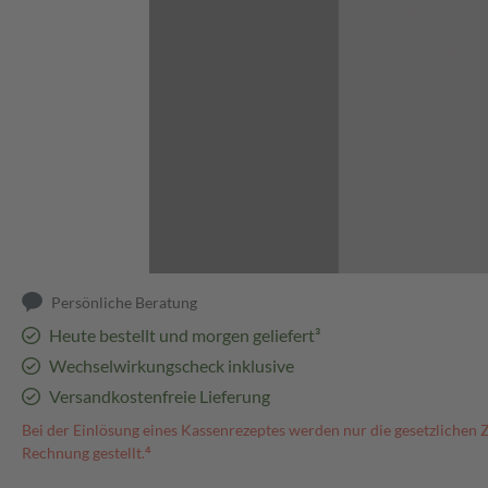
Abbildung kann abweichen
Persönliche Beratung
Heute bestellt und morgen geliefert³
Wechselwirkungscheck inklusive
Versandkostenfreie Lieferung
Bei der Einlösung eines Kassenrezeptes werden nur die gesetzlichen 
Rechnung gestellt.⁴