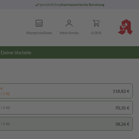
persönliche
pharmazeutische Beratung
Rezept einlösen
Mein Konto
0,00 €
Deine Vorteile
pp
118,82 €
/ 1 St)
70,35 €
/ 1 St)
38,26 €
/ 1 St)