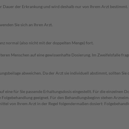
r Dauer der Erkrankung und wird deshalb nur von Ihrem Arzt bestimmt.
wenden Sie sich an Ihren Arzt.
z normal (also nicht mit der doppelten Menge) fort.
d älteren Menschen auf eine gewissenhafte Dosierung. Im Zweifelsfalle f
gsbeilage abweichen. Da der Arzt sie individuell abstimmt, sollten Si
f eine für Sie passende Erhaltungsdosis eingestellt. Für die einzelnen D
die Folgebehandlung geeignet. Für den Behandlungsbeginn stehen Arzneim
ttel von Ihrem Arzt in der Regel folgendermaßen dosiert: Folgebehandl