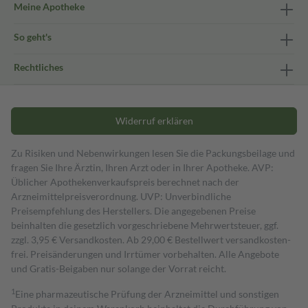
Meine Apotheke
So geht's
Rechtliches
Widerruf erklären
Zu Risiken und Nebenwirkungen lesen Sie die Packungsbeilage und
fragen Sie Ihre Ärztin, Ihren Arzt oder in Ihrer Apotheke. AVP:
Üblicher Apothekenverkaufspreis berechnet nach der
Arzneimittelpreisverordnung. UVP: Unverbindliche
Preisempfehlung des Herstellers. Die angegebenen Preise
beinhalten die gesetzlich vorgeschriebene Mehrwertsteuer, ggf.
zzgl. 3,95 € Versandkosten. Ab 29,00 € Bestell­wert versand­kosten­
frei. Preisänderungen und Irrtümer vorbehalten. Alle Angebote
und Gratis-Beigaben nur solange der Vorrat reicht.
1
Eine pharmazeutische Prüfung der Arzneimittel und sonstigen