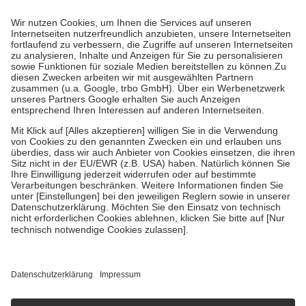
Prozent des Abgabepreises,
mindestens
jedoch
fünf Euro
und
höchstens zehn Euro.
Es sind jedoch nie mehr als die tatsächlichen
Kosten der Leistung zu entrichten.
Diese Regeln gelten grundsätzlich auch für Online-Apotheken.
Bei Heilmitteln und häuslicher Krankenpflege beträgt die
Zuzahlung zehn Prozent der Kosten sowie zehn Euro je
Verordnung.
Um das Engagement der Versicherten für ihre eigene Gesundheit zu
stärken und die besondere Stellung der Familie zu unterstützen,
fallen
keine Zuzahlungen
an bei:
• Kindern und Jugendlichen bis zum vollendeten 18. Lebensjahr
mit Ausnahme der Fahrkosten
• Untersuchungen zur Vorsorge und Früherkennung, die von der
GKV getragen werden
• empfohlenen Schutzimpfungen
• Harn- und Blutteststreifen
Wir nutzen Trusted Shops als unabhängigen Dienstleister für die
Einholung von Bewertungen. Trusted Shops hat Maßnahmen
getroffen, um sicherzustellen, dass es sich um echte Bewertungen
handelt. Mehr Informationen findest du hier:
https://help.etrusted.com/hc/de/articles/4419944605341