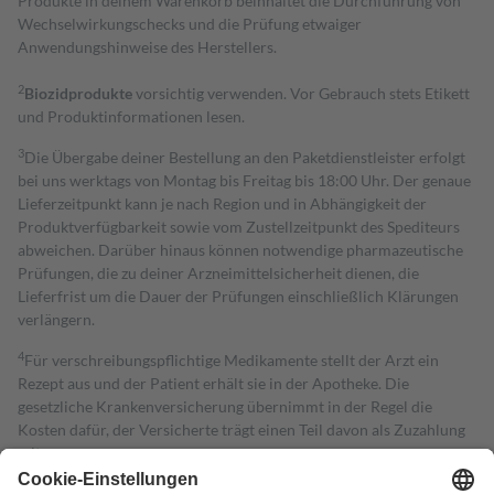
Produkte in deinem Warenkorb beinhaltet die Durchführung von
Wechselwirkungschecks und die Prüfung etwaiger
Anwendungshinweise des Herstellers.
2
Biozidprodukte
vorsichtig verwenden. Vor Gebrauch stets Etikett
und Produktinformationen lesen.
3
Die Übergabe deiner Bestellung an den Paketdienstleister erfolgt
bei uns werktags von Montag bis Freitag bis 18:00 Uhr. Der genaue
Lieferzeitpunkt kann je nach Region und in Abhängigkeit der
Produktverfügbarkeit sowie vom Zustellzeitpunkt des Spediteurs
abweichen. Darüber hinaus können notwendige pharmazeutische
Prüfungen, die zu deiner Arzneimittelsicherheit dienen, die
Lieferfrist um die Dauer der Prüfungen einschließlich Klärungen
verlängern.
4
Für verschreibungspflichtige Medikamente stellt der Arzt ein
Rezept aus und der Patient erhält sie in der Apotheke. Die
gesetzliche Krankenversicherung übernimmt in der Regel die
Kosten dafür, der Versicherte trägt einen Teil davon als Zuzahlung
mit.
Grundsätzlich leisten Mitglieder Zuzahlungen in Höhe von zehn