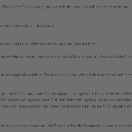
r Dauer der Erkrankung und wird deshalb nur von Ihrem Arzt bestimmt.
wenden Sie sich an Ihren Arzt.
z normal (also nicht mit der doppelten Menge) fort.
d älteren Menschen auf eine gewissenhafte Dosierung. Im Zweifelsfalle f
gsbeilage abweichen. Da der Arzt sie individuell abstimmt, sollten Si
f eine für Sie passende Erhaltungsdosis eingestellt. Für die einzelnen D
die Folgebehandlung geeignet. Für den Behandlungsbeginn stehen Arzneim
ttel von Ihrem Arzt in der Regel folgendermaßen dosiert: Folgebehandl
 mit Ihrem Arzt eventuell die Einzel- oder die Gesamtdosis reduzieren 