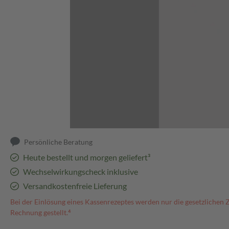
Abbildung kann abweichen
Persönliche Beratung
Heute bestellt und morgen geliefert³
Wechselwirkungscheck inklusive
Versandkostenfreie Lieferung
Bei der Einlösung eines Kassenrezeptes werden nur die gesetzlichen 
Rechnung gestellt.⁴