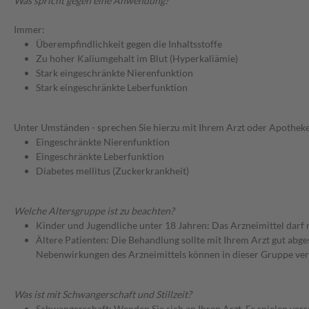
Was spricht gegen eine Anwendung?
Immer:
Überempfindlichkeit gegen die Inhaltsstoffe
Zu hoher Kaliumgehalt im Blut (Hyperkaliämie)
Stark eingeschränkte Nierenfunktion
Stark eingeschränkte Leberfunktion
Unter Umständen - sprechen Sie hierzu mit Ihrem Arzt oder Apotheke
Eingeschränkte Nierenfunktion
Eingeschränkte Leberfunktion
Diabetes mellitus (Zuckerkrankheit)
Welche Altersgruppe ist zu beachten?
Kinder und Jugendliche unter 18 Jahren: Das Arzneimittel darf
Ältere Patienten: Die Behandlung sollte mit Ihrem Arzt gut a
Nebenwirkungen des Arzneimittels können in dieser Gruppe ver
Was ist mit Schwangerschaft und Stillzeit?
Schwangerschaft: Wenden Sie sich an Ihren Arzt. Es spielen ve