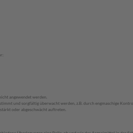
r:
 nicht angewendet werden.
bgestimmt und sorgfältig überwacht werden, z.B. durch engmaschige Kon
stärkt oder abgeschwächt auftreten.
rschiedene Überlegungen eine Rolle, ob und wie das Arzneimittel in der