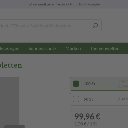
versandkostenfrei
ab 29 € und für E-Rezepte
letzungen
Sonnenschutz
Marken
Themenwelten
letten
Sparti
100 St
(1,00 € 
50 St
(1,41 € 
99,96 €
1,00 € / 1 St