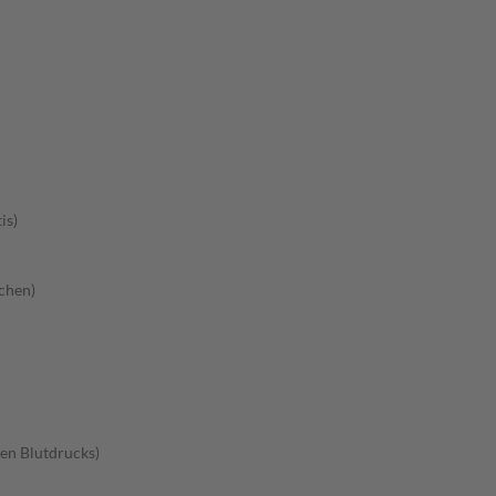
is)
chen)
en Blutdrucks)