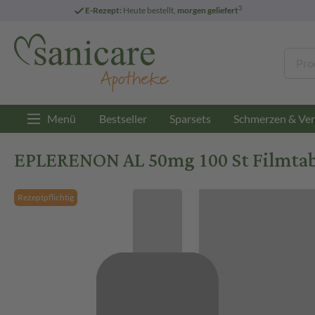
3
E-Rezept:
Heute bestellt,
morgen geliefert
Menü
Bestseller
Sparsets
Schmerzen & Ver
EPLERENON AL 50mg 100 St Filmtab
Rezeptpflichtig