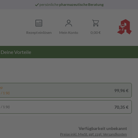
persönliche
pharmazeutische Beratung
Rezept einlösen
Mein Konto
0,00 €
Deine Vorteile
pp
99,96 €
/ 1 St)
70,35 €
/ 1 St)
Verfügbarkeit unbekannt
Preise inkl. MwSt. ggf. zzgl. Versandkosten