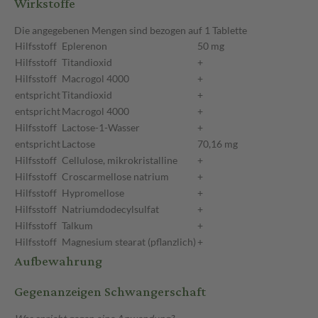
Wirkstoffe
Die angegebenen Mengen sind bezogen auf 1 Tablette
Hilfsstoff
Eplerenon
50 mg
Hilfsstoff
Titandioxid
+
Hilfsstoff
Macrogol 4000
+
entspricht
Titandioxid
+
entspricht
Macrogol 4000
+
Hilfsstoff
Lactose-1-Wasser
+
entspricht
Lactose
70,16 mg
Hilfsstoff
Cellulose, mikrokristalline
+
Hilfsstoff
Croscarmellose natrium
+
Hilfsstoff
Hypromellose
+
Hilfsstoff
Natriumdodecylsulfat
+
Hilfsstoff
Talkum
+
Hilfsstoff
Magnesium stearat (pflanzlich)
+
Aufbewahrung
Gegenanzeigen Schwangerschaft