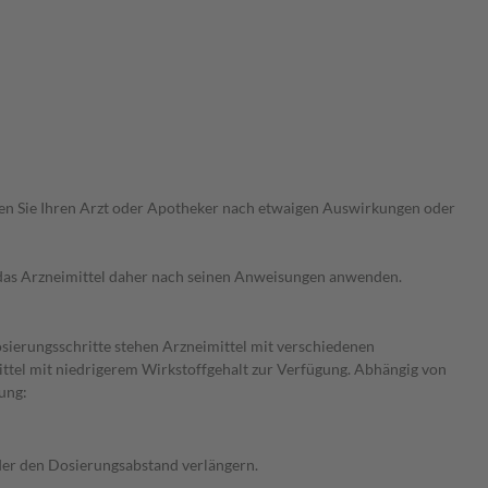
ragen Sie Ihren Arzt oder Apotheker nach etwaigen Auswirkungen oder
e das Arzneimittel daher nach seinen Anweisungen anwenden.
osierungsschritte stehen Arzneimittel mit verschiedenen
ittel mit niedrigerem Wirkstoffgehalt zur Verfügung. Abhängig von
ung:
oder den Dosierungsabstand verlängern.