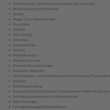
Vorhofflimmern (Rhythmusstörung des Herzvorhofes)
Blutdruck niedrig (Hypotonie)
Husten
Magen-Darm-Beschwerden
Durchfälle
Übelkeit
Verstopfung
Erbrechen
Hautausschlag
Juckreiz
Muskelkrämpfe
Rückenschmerzen
Nierenfunktionsstörungen
Schwäche, allgemein
Nierenbecken- und Nierenkörperchenentzündung (Pyelonephrit
Infektion
Rachenentzündung
Eosinophilie (erhöhte Anzahl an bestimmten weißen Blutkörper
Schilddrüsenunterfunktion (Hypothyreose)
Natriummangel
Flüssigkeitsmangel (Dehydratation)