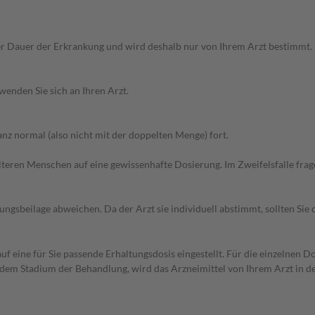
r Dauer der Erkrankung und wird deshalb nur von Ihrem Arzt bestimmt.
wenden Sie sich an Ihren Arzt.
z normal (also nicht mit der doppelten Menge) fort.
d älteren Menschen auf eine gewissenhafte Dosierung. Im Zweifelsfalle f
gsbeilage abweichen. Da der Arzt sie individuell abstimmt, sollten Si
f eine für Sie passende Erhaltungsdosis eingestellt. Für die einzelnen D
 dem Stadium der Behandlung, wird das Arzneimittel von Ihrem Arzt in 