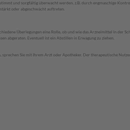
bgestimmt und sorgfältig überwacht werden, z.B. durch engmaschige Kon
stärkt oder abgeschwächt auftreten.
rschiedene Überlegungen eine Rolle, ob und wie das Arzneimittel in der
en abgeraten. Eventuell ist ein Abstillen in Erwägung zu ziehen.
, sprechen Sie mit Ihrem Arzt oder Apotheker. Der therapeutische Nutzen