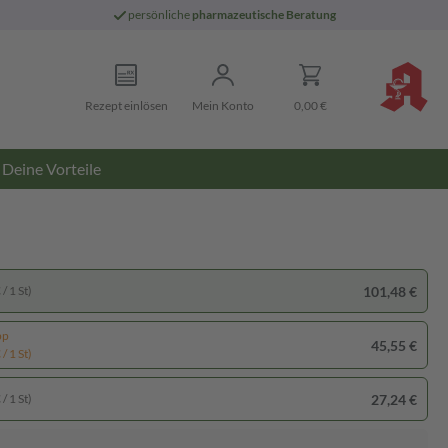
persönliche
pharmazeutische Beratung
Rezept einlösen
Mein Konto
0,00 €
Deine Vorteile
101,48 €
/ 1 St)
pp
45,55 €
/ 1 St)
27,24 €
/ 1 St)