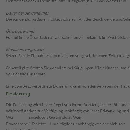
Nehmen Sie das Arzneimittel mit Flüssigkeit (z.B. 1 Glas Wasser) ein.
Dauer der Anwendung?
Die Anwendungsdauer richtet sich nach Art der Beschwerde und/ode
Überdosierung?
Es sind keine Überdosierungserscheinungen bekannt. Im Zweifelsfall 
Einnahme vergessen?
Setzen Sie die Einnahme zum nächsten vorgeschriebenen Zeitpunkt gan
Generell gilt: Achten Sie vor allem bei Säuglingen, Kleinkindern un
Vorsichtsmaßnahmen.
Eine vom Arzt verordnete Dosierung kann von den Angaben der Packun
Dosierung
Die Dosierung wird in der Regel von Ihrem Arzt langsam erhöht und au
Wirkstoffstärken zur Verfügung. Abhängig von Ihrer Erkrankung und
Wer
Einzeldosis
Gesamtdosis
Wann
Erwachsene
1 Tablette
1-mal täglich
unabhängig von der Mahlzeit