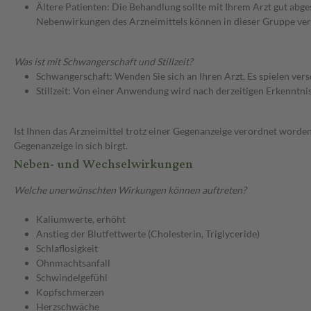
Ältere Patienten: Die Behandlung sollte mit Ihrem Arzt gut a
Nebenwirkungen des Arzneimittels können in dieser Gruppe ver
Was ist mit Schwangerschaft und Stillzeit?
Schwangerschaft: Wenden Sie sich an Ihren Arzt. Es spielen ve
Stillzeit: Von einer Anwendung wird nach derzeitigen Erkenntniss
Ist Ihnen das Arzneimittel trotz einer Gegenanzeige verordnet worden
Gegenanzeige in sich birgt.
Neben- und Wechselwirkungen
Welche unerwünschten Wirkungen können auftreten?
Kaliumwerte, erhöht
Anstieg der Blutfettwerte (Cholesterin, Triglyceride)
Schlaflosigkeit
Ohnmachtsanfall
Schwindelgefühl
Kopfschmerzen
Herzschwäche