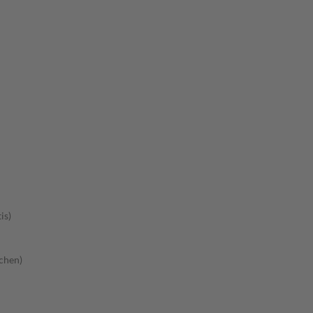
is)
chen)