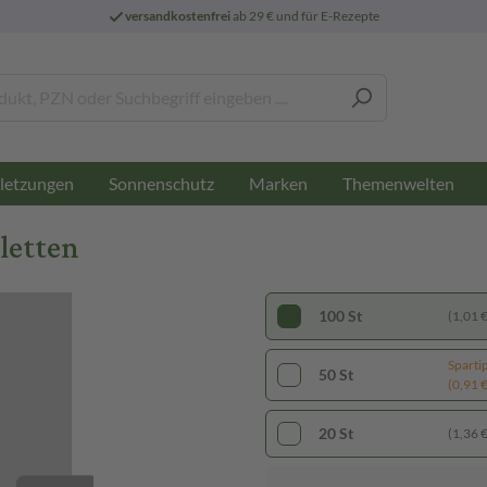
versandkostenfrei
ab 29 € und für E-Rezepte
letzungen
Sonnenschutz
Marken
Themenwelten
letten
100 St
(1,01 € 
Sparti
50 St
(0,91 € 
20 St
(1,36 € 