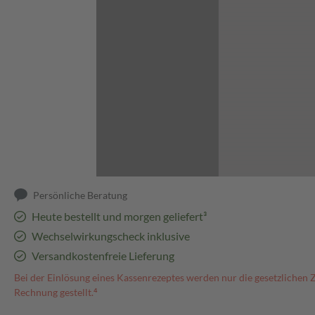
Abbildung kann abweichen
Persönliche Beratung
Heute bestellt und morgen geliefert³
Wechselwirkungscheck inklusive
Versandkostenfreie Lieferung
Bei der Einlösung eines Kassenrezeptes werden nur die gesetzlichen 
Rechnung gestellt.⁴