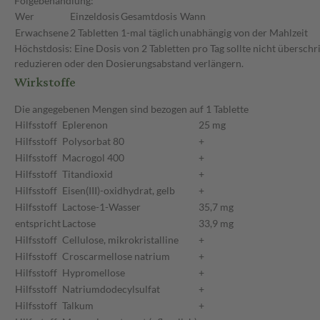
Folgebehandlung:
Wer
Einzeldosis
Gesamtdosis
Wann
Erwachsene
2 Tabletten
1-mal täglich
unabhängig von der Mahlzeit
Höchstdosis: Eine Dosis von 2 Tabletten pro Tag sollte nicht übersch
reduzieren oder den Dosierungsabstand verlängern.
Wirkstoffe
Die angegebenen Mengen sind bezogen auf 1 Tablette
Hilfsstoff
Eplerenon
25 mg
Hilfsstoff
Polysorbat 80
+
Hilfsstoff
Macrogol 400
+
Hilfsstoff
Titandioxid
+
Hilfsstoff
Eisen(III)-oxidhydrat, gelb
+
Hilfsstoff
Lactose-1-Wasser
35,7 mg
entspricht
Lactose
33,9 mg
Hilfsstoff
Cellulose, mikrokristalline
+
Hilfsstoff
Croscarmellose natrium
+
Hilfsstoff
Hypromellose
+
Hilfsstoff
Natriumdodecylsulfat
+
Hilfsstoff
Talkum
+