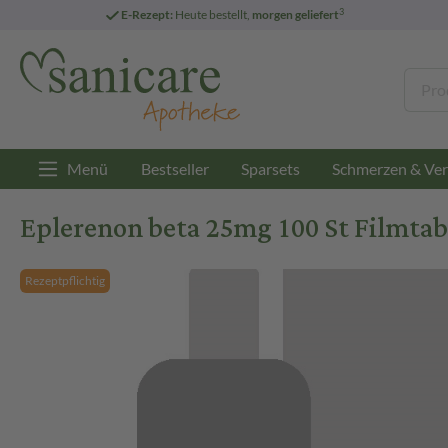
3
E-Rezept:
Heute bestellt,
morgen geliefert
Menü
Bestseller
Sparsets
Schmerzen & Ver
Eplerenon beta 25mg 100 St Filmtab
Rezeptpflichtig