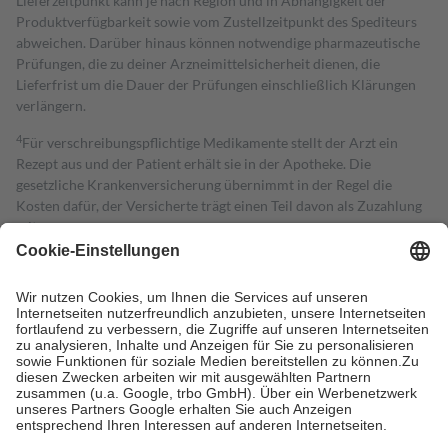
Lieferzeitpunkt kann je nach Region und in Abhängigkeit der
Produktverfügbarkeit sowie vom Zustellzeitpunkt des Spediteurs
abweichen. Darüber hinaus können notwendige pharmazeutische
Prüfungen, die zu deiner Arzneimittelsicherheit dienen, die
Lieferfrist um die Dauer der Prüfungen einschließlich Klärungen
verlängern.
4
Für verschreibungspflichtige Medikamente stellt der Arzt ein
Rezept aus und der Patient erhält sie in der Apotheke. Die
gesetzliche Krankenversicherung übernimmt in der Regel die
Kosten dafür, der Versicherte trägt einen Teil davon als Zuzahlung
mit.
Grundsätzlich leisten Mitglieder Zuzahlungen in Höhe von zehn
Prozent des Abgabepreises,
mindestens
jedoch
fünf Euro
und
höchstens zehn Euro.
Es sind jedoch nie mehr als die tatsächlichen
Kosten der Leistung zu entrichten.
Diese Regeln gelten grundsätzlich auch für Online-Apotheken.
Bei Heilmitteln und häuslicher Krankenpflege beträgt die
Zuzahlung zehn Prozent der Kosten sowie zehn Euro je
Verordnung.
Um das Engagement der Versicherten für ihre eigene Gesundheit zu
stärken und die besondere Stellung der Familie zu unterstützen,