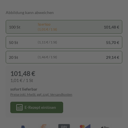
Abbildung kann abweichen
Spartipp
100 St
101,48 €
(1,01 € / 1 St)
50 St
55,70 €
(1,11 € / 1 St)
20 St
29,14 €
(1,46 € / 1 St)
101,48 €
1,01 € / 1 St
sofort lieferbar
Preise inkl. MwSt. ggf. zzgl. Versandkosten
E-Rezept einlösen