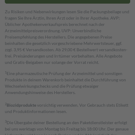
Zu Risiken und Nebenwirkungen lesen Sie die Packungsbeilage und
fragen Sie Ihre Ärztin, Ihren Arzt oder in Ihrer Apotheke. AVP:
Üblicher Apothekenverkaufspreis berechnet nach der
Arzneimittelpreisverordnung. UVP: Unverbindliche
Preisempfehlung des Herstellers. Die angegebenen Preise
beinhalten die gesetzlich vorgeschriebene Mehrwertsteuer, ggf.
zzgl. 3,95 € Versandkosten. Ab 29,00 € Bestell­wert versand­kosten­
frei. Preisänderungen und Irrtümer vorbehalten. Alle Angebote
und Gratis-Beigaben nur solange der Vorrat reicht.
1
Eine pharmazeutische Prüfung der Arzneimittel und sonstigen
Produkte in deinem Warenkorb beinhaltet die Durchführung von
Wechselwirkungschecks und die Prüfung etwaiger
Anwendungshinweise des Herstellers.
2
Biozidprodukte
vorsichtig verwenden. Vor Gebrauch stets Etikett
und Produktinformationen lesen.
3
Die Übergabe deiner Bestellung an den Paketdienstleister erfolgt
bei uns werktags von Montag bis Freitag bis 18:00 Uhr. Der genaue