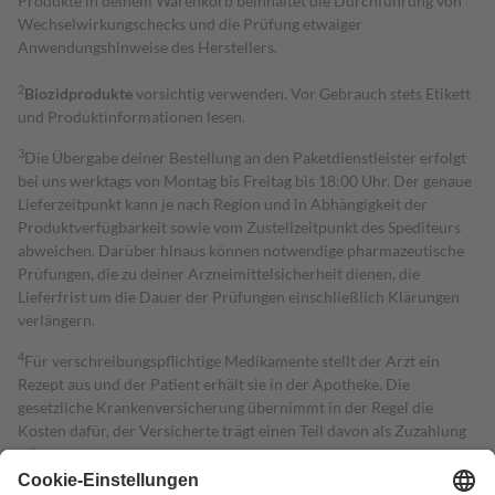
Produkte in deinem Warenkorb beinhaltet die Durchführung von
Wechselwirkungschecks und die Prüfung etwaiger
Anwendungshinweise des Herstellers.
2
Biozidprodukte
vorsichtig verwenden. Vor Gebrauch stets Etikett
und Produktinformationen lesen.
3
Die Übergabe deiner Bestellung an den Paketdienstleister erfolgt
bei uns werktags von Montag bis Freitag bis 18:00 Uhr. Der genaue
Lieferzeitpunkt kann je nach Region und in Abhängigkeit der
Produktverfügbarkeit sowie vom Zustellzeitpunkt des Spediteurs
abweichen. Darüber hinaus können notwendige pharmazeutische
Prüfungen, die zu deiner Arzneimittelsicherheit dienen, die
Lieferfrist um die Dauer der Prüfungen einschließlich Klärungen
verlängern.
4
Für verschreibungspflichtige Medikamente stellt der Arzt ein
Rezept aus und der Patient erhält sie in der Apotheke. Die
gesetzliche Krankenversicherung übernimmt in der Regel die
Kosten dafür, der Versicherte trägt einen Teil davon als Zuzahlung
mit.
Grundsätzlich leisten Mitglieder Zuzahlungen in Höhe von zehn