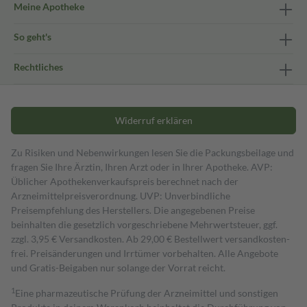
Meine Apotheke
So geht's
Rechtliches
Widerruf erklären
Zu Risiken und Nebenwirkungen lesen Sie die Packungsbeilage und
fragen Sie Ihre Ärztin, Ihren Arzt oder in Ihrer Apotheke. AVP:
Üblicher Apothekenverkaufspreis berechnet nach der
Arzneimittelpreisverordnung. UVP: Unverbindliche
Preisempfehlung des Herstellers. Die angegebenen Preise
beinhalten die gesetzlich vorgeschriebene Mehrwertsteuer, ggf.
zzgl. 3,95 € Versandkosten. Ab 29,00 € Bestell­wert versand­kosten­
frei. Preisänderungen und Irrtümer vorbehalten. Alle Angebote
und Gratis-Beigaben nur solange der Vorrat reicht.
1
Eine pharmazeutische Prüfung der Arzneimittel und sonstigen