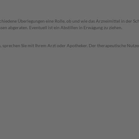
rschiedene Überlegungen eine Rolle, ob und wie das Arzneimittel in der
en abgeraten. Eventuell ist ein Abstillen in Erwägung zu ziehen.
, sprechen Sie mit Ihrem Arzt oder Apotheker. Der therapeutische Nutzen