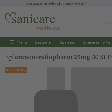
3
E-Rezept:
Heute bestellt,
morgen geliefert
Menü
Bestseller
Sparsets
Schmerzen & Ver
Eplerenon-ratiopharm 25mg 50 St F
Rezeptpflichtig