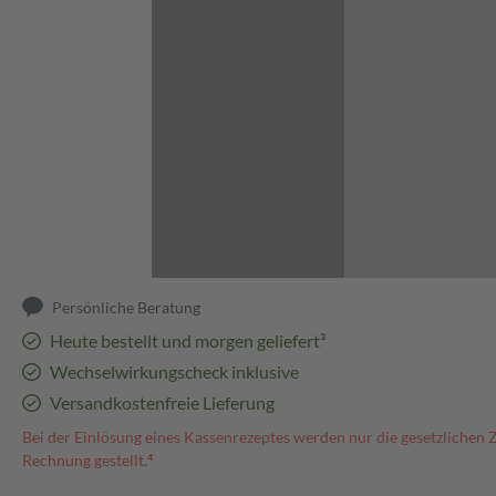
Abbildung kann abweichen
Persönliche Beratung
Heute bestellt und morgen geliefert³
Wechselwirkungscheck inklusive
Versandkostenfreie Lieferung
Bei der Einlösung eines Kassenrezeptes werden nur die gesetzlichen 
Rechnung gestellt.⁴