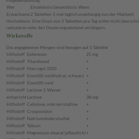
Folgebehandlung:
Wer
Einzeldosis
Gesamtdosis
Wann
Erwachsene
2 Tabletten
1-mal täglich
unabhängig von der Mahlzeit
Höchstdosis: Eine Dosis von 2 Tabletten pro Tag sollte nicht übersch
reduzieren oder den Dosierungsabstand verlängern.
Wirkstoffe
Die angegebenen Mengen sind bezogen auf 1 Tablette
Hilfsstoff
Eplerenon
25 mg
Hilfsstoff
Titandioxid
+
Hilfsstoff
Macrogol 3350
+
Hilfsstoff
Eisen(III)-oxidhydrat, schwarz
+
Hilfsstoff
Eisen(III)-oxid
+
Hilfsstoff
Lactose-1-Wasser
+
entspricht
Lactose
38 mg
Hilfsstoff
Cellulose, mikrokristalline
+
Hilfsstoff
Crospovidon
+
Hilfsstoff
Natriumdodecylsulfat
+
Hilfsstoff
Talkum
+
Hilfsstoff
Magnesium stearat (pflanzlich)
+