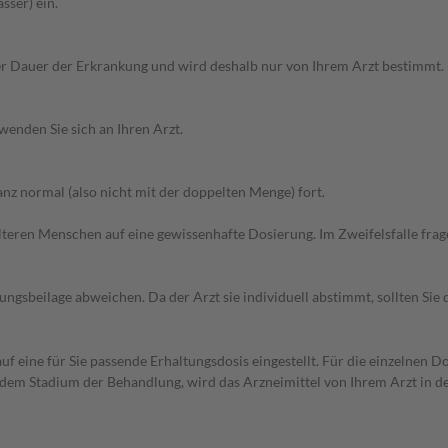
sser) ein.
r Dauer der Erkrankung und wird deshalb nur von Ihrem Arzt bestimmt.
wenden Sie sich an Ihren Arzt.
z normal (also nicht mit der doppelten Menge) fort.
d älteren Menschen auf eine gewissenhafte Dosierung. Im Zweifelsfalle f
gsbeilage abweichen. Da der Arzt sie individuell abstimmt, sollten Si
f eine für Sie passende Erhaltungsdosis eingestellt. Für die einzelnen D
 dem Stadium der Behandlung, wird das Arzneimittel von Ihrem Arzt in 