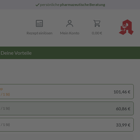
persönliche
pharmazeutische Beratung
Rezept einlösen
Mein Konto
0,00 €
Deine Vorteile
pp
101,46 €
/ 1 St)
60,86 €
/ 1 St)
33,99 €
/ 1 St)