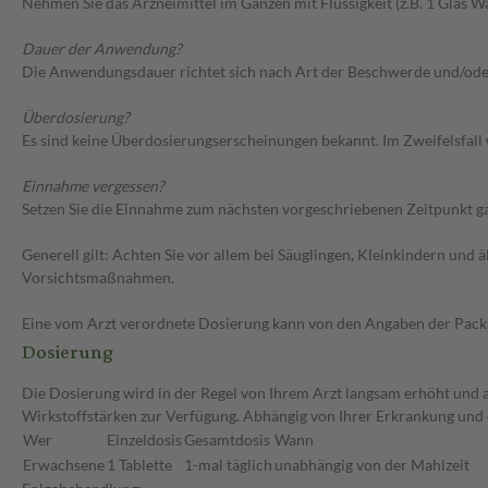
Nehmen Sie das Arzneimittel im Ganzen mit Flüssigkeit (z.B. 1 Glas Wa
Dauer der Anwendung?
Die Anwendungsdauer richtet sich nach Art der Beschwerde und/ode
Überdosierung?
Es sind keine Überdosierungserscheinungen bekannt. Im Zweifelsfall 
Einnahme vergessen?
Setzen Sie die Einnahme zum nächsten vorgeschriebenen Zeitpunkt gan
Generell gilt: Achten Sie vor allem bei Säuglingen, Kleinkindern un
Vorsichtsmaßnahmen.
Eine vom Arzt verordnete Dosierung kann von den Angaben der Packun
Dosierung
Die Dosierung wird in der Regel von Ihrem Arzt langsam erhöht und au
Wirkstoffstärken zur Verfügung. Abhängig von Ihrer Erkrankung und
Wer
Einzeldosis
Gesamtdosis
Wann
Erwachsene
1 Tablette
1-mal täglich
unabhängig von der Mahlzeit