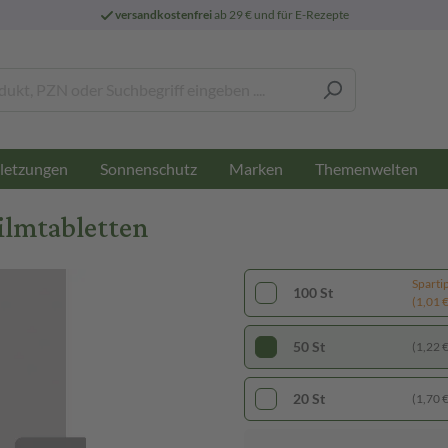
versandkostenfrei
ab 29 € und für E-Rezepte
letzungen
Sonnenschutz
Marken
Themenwelten
ilmtabletten
Sparti
100 St
(1,01 € 
50 St
(1,22 € 
20 St
(1,70 € 