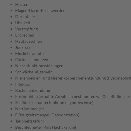
Husten
Magen-Darm-Beschwerden
Durchfälle
Übelkeit
Verstopfung
Erbrechen
Hautausschlag
Juckreiz
Muskelkrämpfe
Rückenschmerzen
Nierenfunktionsstörungen
Schwäche, allgemein
Nierenbecken- und Nierenkörperchenentzündung (Pyelonephrit
Infektion
Rachenentzündung
Eosinophilie (erhöhte Anzahl an bestimmten weißen Blutkörper
Schilddrüsenunterfunktion (Hypothyreose)
Natriummangel
Flüssigkeitsmangel (Dehydratation)
Taubheitsgefühl
Beschleunigter Puls (Tachykardie)