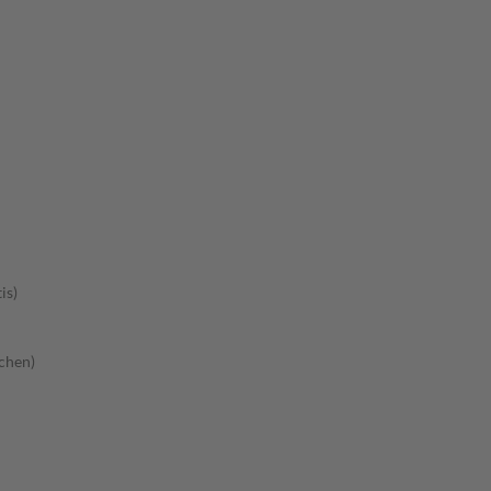
is)
chen)