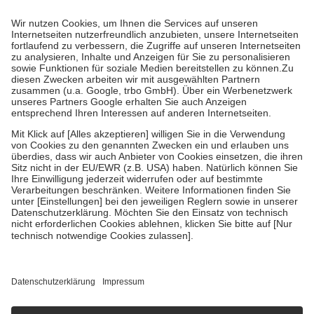
Prozent des Abgabepreises,
mindestens
jedoch
fünf Euro
und
höchstens zehn Euro.
Es sind jedoch nie mehr als die tatsächlichen
Kosten der Leistung zu entrichten.
Diese Regeln gelten grundsätzlich auch für Online-Apotheken.
Bei Heilmitteln und häuslicher Krankenpflege beträgt die
Zuzahlung zehn Prozent der Kosten sowie zehn Euro je
Verordnung.
Um das Engagement der Versicherten für ihre eigene Gesundheit zu
stärken und die besondere Stellung der Familie zu unterstützen,
fallen
keine Zuzahlungen
an bei:
• Kindern und Jugendlichen bis zum vollendeten 18. Lebensjahr
mit Ausnahme der Fahrkosten
• Untersuchungen zur Vorsorge und Früherkennung, die von der
GKV getragen werden
• empfohlenen Schutzimpfungen
• Harn- und Blutteststreifen
Wir nutzen Trusted Shops als unabhängigen Dienstleister für die
Einholung von Bewertungen. Trusted Shops hat Maßnahmen
getroffen, um sicherzustellen, dass es sich um echte Bewertungen
handelt. Mehr Informationen findest du hier:
https://help.etrusted.com/hc/de/articles/4419944605341