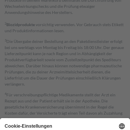
Produkte in deinem Warenkorb beinhaltet die Durchführung von
Wechselwirkungschecks und die Prüfung etwaiger
Anwendungshinweise des Herstellers.
2
Biozidprodukte
vorsichtig verwenden. Vor Gebrauch stets Etikett
und Produktinformationen lesen.
3
Die Übergabe deiner Bestellung an den Paketdienstleister erfolgt
bei uns werktags von Montag bis Freitag bis 18:00 Uhr. Der genaue
Lieferzeitpunkt kann je nach Region und in Abhängigkeit der
Produktverfügbarkeit sowie vom Zustellzeitpunkt des Spediteurs
abweichen. Darüber hinaus können notwendige pharmazeutische
Prüfungen, die zu deiner Arzneimittelsicherheit dienen, die
Lieferfrist um die Dauer der Prüfungen einschließlich Klärungen
verlängern.
4
Für verschreibungspflichtige Medikamente stellt der Arzt ein
Rezept aus und der Patient erhält sie in der Apotheke. Die
gesetzliche Krankenversicherung übernimmt in der Regel die
Kosten dafür, der Versicherte trägt einen Teil davon als Zuzahlung
mit.
Grundsätzlich leisten Mitglieder Zuzahlungen in Höhe von zehn