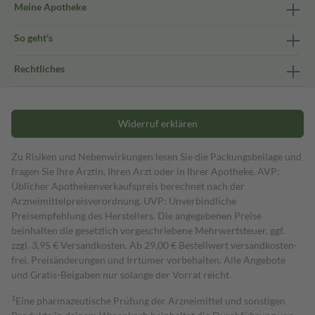
Meine Apotheke
So geht's
Rechtliches
Widerruf erklären
Zu Risiken und Nebenwirkungen lesen Sie die Packungsbeilage und
fragen Sie Ihre Ärztin, Ihren Arzt oder in Ihrer Apotheke. AVP:
Üblicher Apothekenverkaufspreis berechnet nach der
Arzneimittelpreisverordnung. UVP: Unverbindliche
Preisempfehlung des Herstellers. Die angegebenen Preise
beinhalten die gesetzlich vorgeschriebene Mehrwertsteuer, ggf.
zzgl. 3,95 € Versandkosten. Ab 29,00 € Bestell­wert versand­kosten­
frei. Preisänderungen und Irrtümer vorbehalten. Alle Angebote
und Gratis-Beigaben nur solange der Vorrat reicht.
1
Eine pharmazeutische Prüfung der Arzneimittel und sonstigen