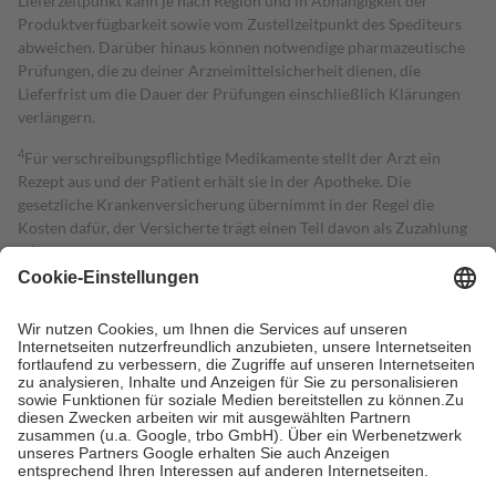
Lieferzeitpunkt kann je nach Region und in Abhängigkeit der
Produktverfügbarkeit sowie vom Zustellzeitpunkt des Spediteurs
abweichen. Darüber hinaus können notwendige pharmazeutische
Prüfungen, die zu deiner Arzneimittelsicherheit dienen, die
Lieferfrist um die Dauer der Prüfungen einschließlich Klärungen
verlängern.
4
Für verschreibungspflichtige Medikamente stellt der Arzt ein
Rezept aus und der Patient erhält sie in der Apotheke. Die
gesetzliche Krankenversicherung übernimmt in der Regel die
Kosten dafür, der Versicherte trägt einen Teil davon als Zuzahlung
mit.
Grundsätzlich leisten Mitglieder Zuzahlungen in Höhe von zehn
Prozent des Abgabepreises,
mindestens
jedoch
fünf Euro
und
höchstens zehn Euro.
Es sind jedoch nie mehr als die tatsächlichen
Kosten der Leistung zu entrichten.
Diese Regeln gelten grundsätzlich auch für Online-Apotheken.
Bei Heilmitteln und häuslicher Krankenpflege beträgt die
Zuzahlung zehn Prozent der Kosten sowie zehn Euro je
Verordnung.
Um das Engagement der Versicherten für ihre eigene Gesundheit zu
stärken und die besondere Stellung der Familie zu unterstützen,