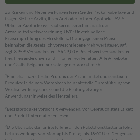
Zu Risiken und Nebenwirkungen lesen Sie die Packungsbeilage und
fragen Sie Ihre Ärztin, Ihren Arzt oder in Ihrer Apotheke. AVP:
Üblicher Apothekenverkaufspreis berechnet nach der
Arzneimittelpreisverordnung. UVP: Unverbindliche
Preisempfehlung des Herstellers. Die angegebenen Preise
beinhalten die gesetzlich vorgeschriebene Mehrwertsteuer, ggf.
zzgl. 3,95 € Versandkosten. Ab 29,00 € Bestell­wert versand­kosten­
frei. Preisänderungen und Irrtümer vorbehalten. Alle Angebote
und Gratis-Beigaben nur solange der Vorrat reicht.
1
Eine pharmazeutische Prüfung der Arzneimittel und sonstigen
Produkte in deinem Warenkorb beinhaltet die Durchführung von
Wechselwirkungschecks und die Prüfung etwaiger
Anwendungshinweise des Herstellers.
2
Biozidprodukte
vorsichtig verwenden. Vor Gebrauch stets Etikett
und Produktinformationen lesen.
3
Die Übergabe deiner Bestellung an den Paketdienstleister erfolgt
bei uns werktags von Montag bis Freitag bis 18:00 Uhr. Der genaue