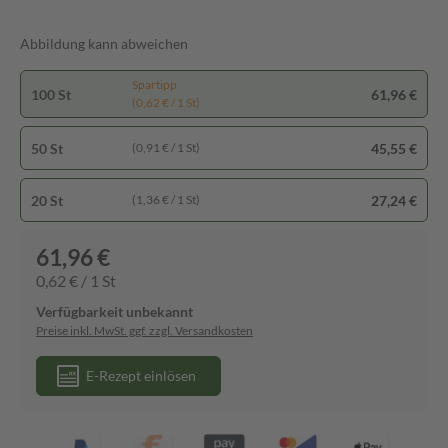
Abbildung kann abweichen
Spartipp
100 St
61,96 €
(0,62 € / 1 St)
50 St
45,55 €
(0,91 € / 1 St)
20 St
27,24 €
(1,36 € / 1 St)
61,96 €
0,62 € / 1 St
Verfügbarkeit unbekannt
Preise inkl. MwSt. ggf. zzgl. Versandkosten
E-Rezept einlösen