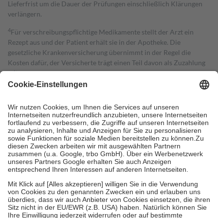
Lieferfrist um die Dauer der Prüfungen einschließlich Klärungen
verlängern.
4
Für verschreibungspflichtige Medikamente stellt der Arzt ein
Rezept aus und der Patient erhält sie in der Apotheke. Die
gesetzliche Krankenversicherung übernimmt in der Regel die
Kosten dafür, der Versicherte trägt einen Teil davon als Zuzahlung
mit.
Grundsätzlich leisten Mitglieder Zuzahlungen in Höhe von zehn
Prozent des Abgabepreises,
mindestens
jedoch
fünf Euro
und
höchstens zehn Euro.
Es sind jedoch nie mehr als die tatsächlichen
Kosten der Leistung zu entrichten.
Diese Regeln gelten grundsätzlich auch für Online-Apotheken.
Bei Heilmitteln und häuslicher Krankenpflege beträgt die
Zuzahlung zehn Prozent der Kosten sowie zehn Euro je
Verordnung.
Um das Engagement der Versicherten für ihre eigene Gesundheit zu
stärken und die besondere Stellung der Familie zu unterstützen,
fallen
keine Zuzahlungen
an bei:
• Kindern und Jugendlichen bis zum vollendeten 18. Lebensjahr
mit Ausnahme der Fahrkosten
• Untersuchungen zur Vorsorge und Früherkennung, die von der