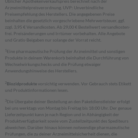
Üblicher Apothekenverkaufspreis berechnet nach der
Arzneimittelpreisverordnung. UVP: Unverbindliche
Preisempfehlung des Herstellers. Die angegebenen Preise
beinhalten die gesetzlich vorgeschriebene Mehrwertsteuer, ggf.
zzgl. 3,95 € Versandkosten. Ab 29,00 € Bestell­wert versand­kosten­
frei. Preisänderungen und Irrtümer vorbehalten. Alle Angebote
und Gratis-Beigaben nur solange der Vorrat reicht.
1
Eine pharmazeutische Prüfung der Arzneimittel und sonstigen
Produkte in deinem Warenkorb beinhaltet die Durchführung von
Wechselwirkungschecks und die Prüfung etwaiger
Anwendungshinweise des Herstellers.
2
Biozidprodukte
vorsichtig verwenden. Vor Gebrauch stets Etikett
und Produktinformationen lesen.
3
Die Übergabe deiner Bestellung an den Paketdienstleister erfolgt
bei uns werktags von Montag bis Freitag bis 18:00 Uhr. Der genaue
Lieferzeitpunkt kann je nach Region und in Abhängigkeit der
Produktverfügbarkeit sowie vom Zustellzeitpunkt des Spediteurs
abweichen. Darüber hinaus können notwendige pharmazeutische
Prüfungen, die zu deiner Arzneimittelsicherheit dienen, die