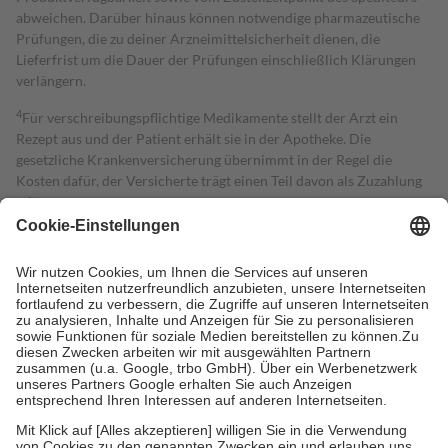
abweichen. Darüber hinaus können notwendige pharmazeutische
Prüfungen, die zu deiner Arzneimittelsicherheit dienen, die
Lieferfrist um die Dauer der Prüfungen einschließlich Klärungen
verlängern.
4
Für verschreibungspflichtige Medikamente stellt der Arzt ein
Rezept aus und der Patient erhält sie in der Apotheke. Die
gesetzliche Krankenversicherung übernimmt in der Regel die
Kosten dafür, der Versicherte trägt einen Teil davon als Zuzahlung
mit.
Grundsätzlich leisten Mitglieder Zuzahlungen in Höhe von zehn
Prozent des Abgabepreises,
mindestens
jedoch
fünf Euro
und
höchstens zehn Euro.
Es sind jedoch nie mehr als die tatsächlichen
Kosten der Leistung zu entrichten.
Diese Regeln gelten grundsätzlich auch für Online-Apotheken.
Bei Heilmitteln und häuslicher Krankenpflege beträgt die
Zuzahlung zehn Prozent der Kosten sowie zehn Euro je
Verordnung.
Um das Engagement der Versicherten für ihre eigene Gesundheit zu
stärken und die besondere Stellung der Familie zu unterstützen,
fallen
keine Zuzahlungen
an bei: