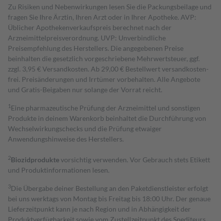
Zu Risiken und Nebenwirkungen lesen Sie die Packungsbeilage und
fragen Sie Ihre Ärztin, Ihren Arzt oder in Ihrer Apotheke. AVP:
Üblicher Apothekenverkaufspreis berechnet nach der
Arzneimittelpreisverordnung. UVP: Unverbindliche
Preisempfehlung des Herstellers. Die angegebenen Preise
beinhalten die gesetzlich vorgeschriebene Mehrwertsteuer, ggf.
zzgl. 3,95 € Versandkosten. Ab 29,00 € Bestell­wert versand­kosten­
frei. Preisänderungen und Irrtümer vorbehalten. Alle Angebote
und Gratis-Beigaben nur solange der Vorrat reicht.
1
Eine pharmazeutische Prüfung der Arzneimittel und sonstigen
Produkte in deinem Warenkorb beinhaltet die Durchführung von
Wechselwirkungschecks und die Prüfung etwaiger
Anwendungshinweise des Herstellers.
2
Biozidprodukte
vorsichtig verwenden. Vor Gebrauch stets Etikett
und Produktinformationen lesen.
3
Die Übergabe deiner Bestellung an den Paketdienstleister erfolgt
bei uns werktags von Montag bis Freitag bis 18:00 Uhr. Der genaue
Lieferzeitpunkt kann je nach Region und in Abhängigkeit der
Produktverfügbarkeit sowie vom Zustellzeitpunkt des Spediteurs