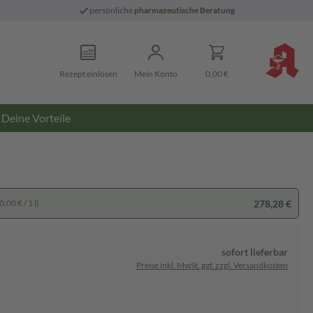
persönliche
pharmazeutische Beratung
Rezept einlösen
Mein Konto
0,00 €
Deine Vorteile
278,28 €
,00 € / 1 l)
sofort lieferbar
Preise inkl. MwSt. ggf. zzgl. Versandkosten