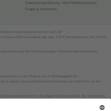
Datenschutzerklärung - Mein Medikationsplan
Fragen & Antworten
pothekenverkaufspreis berechnet nach der
hriebene Mehrwertsteuer, ggf. zzgl. 3,95 € Versandkosten. Ab 29,00 €
kungschecks und die Prüfung etwaiger Anwendungshinweise des
itpunkt kann je nach Region und in Abhängigkeit der
 zu deiner Arzneimittelsicherheit dienen, die Lieferfrist um die
ersicherung übernimmt in der Regel die Kosten dafür, der Versicherte
Euro.
Es sind jedoch nie mehr als die tatsächlichen Kosten der Leistung