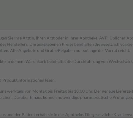
gen Sie Ihre Ärztin, Ihren Arzt oder in Ihrer Apotheke. AVP: Üblicher A
s Herstellers. Die angegebenen Preise beinhalten die gesetzlich vorgesc
alten. Alle Angebote und Gratis-Beigaben nur solange der Vorrat reicht.
dukte in deinem Warenkorb beinhaltet die Durchführung von Wechselwir
nd Produktinformationen lesen.
 uns werktags von Montag bis Freitag bis 18:00 Uhr. Der genaue Lieferze
ichen. Darüber hinaus können notwendige pharmazeutische Prüfungen, die
aus und der Patient erhält sie in der Apotheke. Die gesetzliche Krankenv
ent des Abgabepreises,
mindestens
jedoch
fünf Euro
und
höchstens zehn 