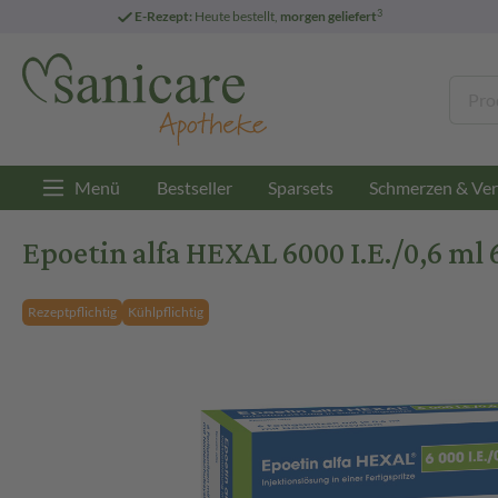
3
E-Rezept:
Heute bestellt,
morgen geliefert
Menü
Bestseller
Sparsets
Schmerzen & Ver
Epoetin alfa HEXAL 6000 I.E./0,6 ml 
Rezeptpflichtig
Kühlpflichtig