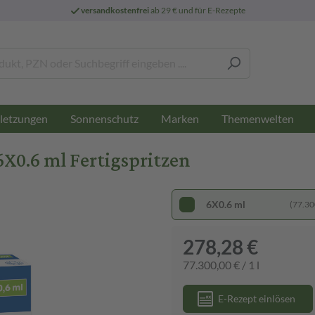
versandkostenfrei
ab 29 € und für E-Rezepte
letzungen
Sonnenschutz
Marken
Themenwelten
6X0.6 ml Fertigspritzen
6X0.6 ml
(77.300
278,28 €
77.300,00 € / 1 l
E-Rezept einlösen