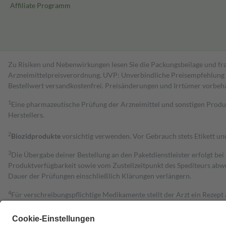
Affiliate Programm
Zu Risiken und Nebenwirkungen lesen Sie die Packungsbeilage und fra
Arzneimittelpreisverordnung. UVP: Unverbindliche Preisempfehlung de
Bestell­wert versand­kosten­frei. Preisänderungen und Irrtümer vorbeh
1
Eine pharmazeutische Prüfung der Arzneimittel und sonstigen Pro
Herstellers.
2
Biozidprodukte
vorsichtig verwenden. Vor Gebrauch stets Etikett u
3
Die Übergabe deiner Bestellung an den Paketdienstleister erfolgt bei
Produktverfügbarkeit sowie vom Zustellzeitpunkt des Spediteurs abwe
Dauer der Prüfungen einschließlich Klärungen verlängern.
4
Für verschreibungspflichtige Medikamente stellt der Arzt ein Rezept 
trägt einen Teil davon als Zuzahlung mit.
Grundsätzlich leisten Mitglieder Zuzahlungen in Höhe von zehn Proz