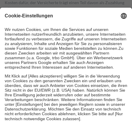
Kosten dafür, der Versicherte trägt einen Teil davon als Zuzahlung
mit.
Grundsätzlich leisten Mitglieder Zuzahlungen in Höhe von zehn
Prozent des Abgabepreises,
mindestens
jedoch
fünf Euro
und
höchstens zehn Euro.
Es sind jedoch nie mehr als die tatsächlichen
Kosten der Leistung zu entrichten.
Diese Regeln gelten grundsätzlich auch für Online-Apotheken.
Bei Heilmitteln und häuslicher Krankenpflege beträgt die
Zuzahlung zehn Prozent der Kosten sowie zehn Euro je
Verordnung.
Um das Engagement der Versicherten für ihre eigene Gesundheit zu
stärken und die besondere Stellung der Familie zu unterstützen,
fallen
keine Zuzahlungen
an bei:
• Kindern und Jugendlichen bis zum vollendeten 18. Lebensjahr
mit Ausnahme der Fahrkosten
• Untersuchungen zur Vorsorge und Früherkennung, die von der
GKV getragen werden
• empfohlenen Schutzimpfungen
• Harn- und Blutteststreifen
Wir nutzen Trusted Shops als unabhängigen Dienstleister für die
Einholung von Bewertungen. Trusted Shops hat Maßnahmen