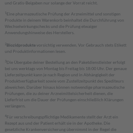
und Gratis-Beigaben nur solange der Vorrat reicht.
1
Eine pharmazeutische Prüfung der Arzneimittel und sonstigen
Produkte in deinem Warenkorb beinhaltet die Durchführung von
Wechselwirkungschecks und die Prüfung etwaiger
Anwendungshinweise des Herstellers.
2
Biozidprodukte
vorsichtig verwenden. Vor Gebrauch stets Etikett
und Produktinformationen lesen.
3
Die Übergabe deiner Bestellung an den Paketdienstleister erfolgt
bei uns werktags von Montag bis Freitag bis 18:00 Uhr. Der genaue
Lieferzeitpunkt kann je nach Region und in Abhängigkeit der
Produktverfügbarkeit sowie vom Zustellzeitpunkt des Spediteurs
abweichen. Darüber hinaus können notwendige pharmazeutische
Prüfungen, die zu deiner Arzneimittelsicherheit dienen, die
Lieferfrist um die Dauer der Prüfungen einschließlich Klärungen
verlängern.
4
Für verschreibungspflichtige Medikamente stellt der Arzt ein
Rezept aus und der Patient erhält sie in der Apotheke. Die
gesetzliche Krankenversicherung übernimmt in der Regel die