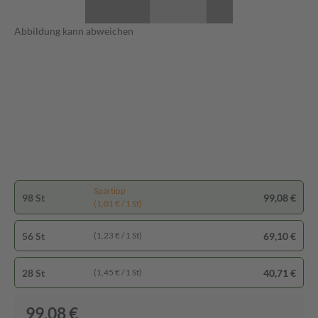
Abbildung kann abweichen
Spartipp
98 St
99,08 €
(1,01 € / 1 St)
56 St
69,10 €
(1,23 € / 1 St)
28 St
40,71 €
(1,45 € / 1 St)
99,08 €