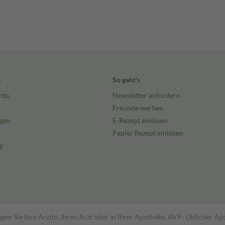
e
So geht's
nto
Newsletter anfordern
Freunde werben
gen
E-Rezept einlösen
Papier Rezept einlösen
g
gen Sie Ihre Ärztin, Ihren Arzt oder in Ihrer Apotheke. AVP: Üblicher A