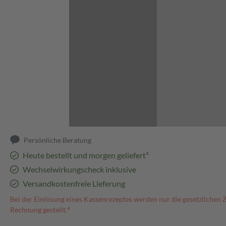
Abbildung kann abweichen
Persönliche Beratung
Heute bestellt und morgen geliefert³
Wechselwirkungscheck inklusive
Versandkostenfreie Lieferung
Bei der Einlösung eines Kassenrezeptes werden nur die gesetzlichen 
Rechnung gestellt.⁴