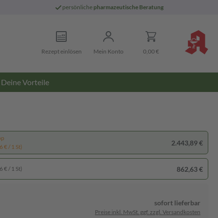
persönliche
pharmazeutische Beratung
Rezept einlösen
Mein Konto
0,00 €
Deine Vorteile
pp
2.443,89 €
 € / 1 St)
862,63 €
 € / 1 St)
sofort lieferbar
Preise inkl. MwSt. ggf. zzgl. Versandkosten