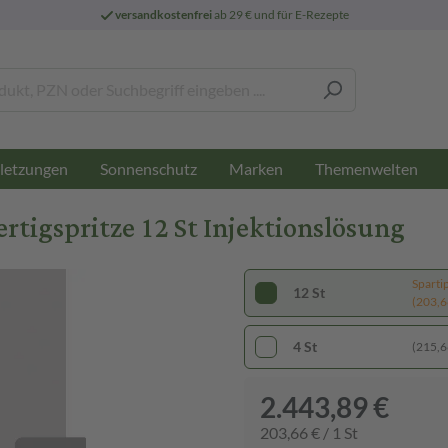
versandkostenfrei
ab 29 € und für E-Rezepte
letzungen
Sonnenschutz
Marken
Themenwelten
ertigspritze 12 St Injektionslösung
Sparti
12 St
(203,66
4 St
(215,66
2.443,89 €
203,66 € / 1 St