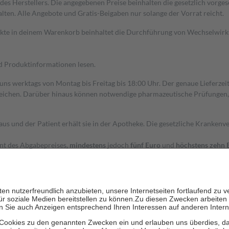
s Herstellers. Die angegebenen Preise beinhalten die gesetzlich vorgesc
alten. Alle Angebote und Gratis-Beigaben nur solange der Vorrat reicht.
dukte in deinem Warenkorb beinhaltet die Durchführung von Wechselwir
nd Produktinformationen lesen.
 uns werktags von Montag bis Freitag bis 18:00 Uhr. Der genaue Lieferze
ichen. Darüber hinaus können notwendige pharmazeutische Prüfungen, die
aus und der Patient erhält sie in der Apotheke. Die gesetzliche Krankenv
ent des Abgabepreises,
mindestens
jedoch
fünf Euro
und
höchstens zehn 
zehn Prozent der Kosten sowie zehn Euro je Verordnung.
rken und die besondere Stellung der Familie zu unterstützen, fallen
kein
 Ausnahme der Fahrkosten
 getragen werden