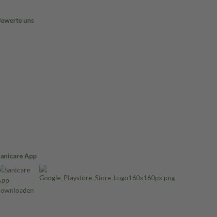
Bewerte uns
Sanicare App