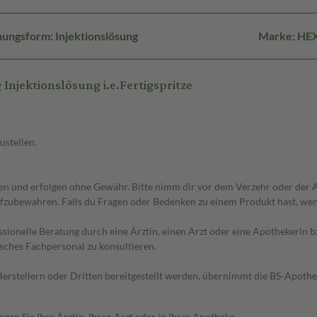
ungsform: Injektionslösung
Marke: HE
njektionslösung i.e.Fertigspritze
ustellen.
 und erfolgen ohne Gewähr. Bitte nimm dir vor dem Verzehr oder der An
fzubewahren. Falls du Fragen oder Bedenken zu einem Produkt hast, wende
essionelle Beratung durch eine Ärztin, einen Arzt oder eine Apothekerin
sches Fachpersonal zu konsultieren.
n Herstellern oder Dritten bereitgestellt werden, übernimmt die BS-Apot
en Sie Ihre Ärztin, Ihren Arzt oder in Ihrer Apotheke.