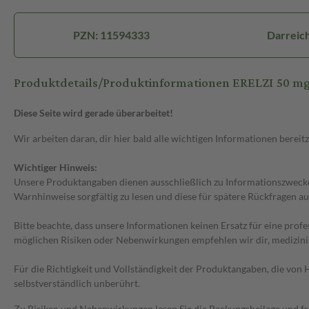
PZN: 11594333
Darreich
Produktdetails/Produktinformationen ERELZI 50 mg I
Diese Seite wird gerade überarbeitet!
Wir arbeiten daran, dir hier bald alle wichtigen Informationen bereitz
Wichtiger Hinweis:
Unsere Produktangaben dienen ausschließlich zu Informationszwecken
Warnhinweise sorgfältig zu lesen und diese für spätere Rückfragen au
Bitte beachte, dass unsere Informationen keinen Ersatz für eine prof
möglichen Risiken oder Nebenwirkungen empfehlen wir dir, medizini
Für die Richtigkeit und Vollständigkeit der Produktangaben, die vo
selbstverständlich unberührt.
Zu Risiken und Nebenwirkungen lesen Sie die Packungsbeilage und frag