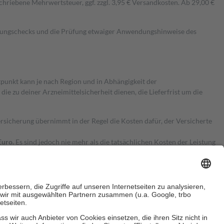
hriebene Mehrwertsteuer, ggf. zzgl. 3,95 € Versandkosten. Ab 29,00 €
kungschecks und die Prüfung etwaiger Anwendungshinweise des
itpunkt kann je nach Region und in Abhängigkeit der
 zu deiner Arzneimittelsicherheit dienen, die Lieferfrist um die
ersicherung übernimmt in der Regel die Kosten dafür, der Versicherte
Euro.
Es sind jedoch nie mehr als die tatsächlichen Kosten der Leistung
e Zuzahlungen
an bei: