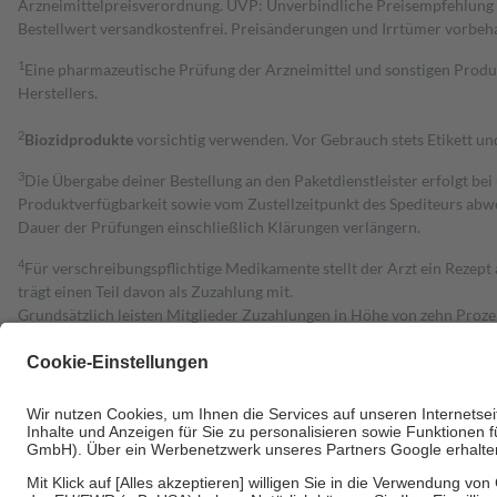
Arzneimittelpreisverordnung. UVP: Unverbindliche Preisempfehlung de
Bestell­wert versand­kosten­frei. Preisänderungen und Irrtümer vorbeh
1
Eine pharmazeutische Prüfung der Arzneimittel und sonstigen Pro
Herstellers.
2
Biozidprodukte
vorsichtig verwenden. Vor Gebrauch stets Etikett u
3
Die Übergabe deiner Bestellung an den Paketdienstleister erfolgt bei
Produktverfügbarkeit sowie vom Zustellzeitpunkt des Spediteurs abwe
Dauer der Prüfungen einschließlich Klärungen verlängern.
4
Für verschreibungspflichtige Medikamente stellt der Arzt ein Rezept 
trägt einen Teil davon als Zuzahlung mit.
Grundsätzlich leisten Mitglieder Zuzahlungen in Höhe von zehn Proz
zu entrichten.
Diese Regeln gelten grundsätzlich auch für Online-Apotheken.
Bei Heilmitteln und häuslicher Krankenpflege beträgt die Zuzahlung 
Um das Engagement der Versicherten für ihre eigene Gesundheit zu stä
• Kindern und Jugendlichen bis zum vollendeten 18. Lebensjahr mit
• Untersuchungen zur Vorsorge und Früherkennung, die von der GKV
• empfohlenen Schutzimpfungen