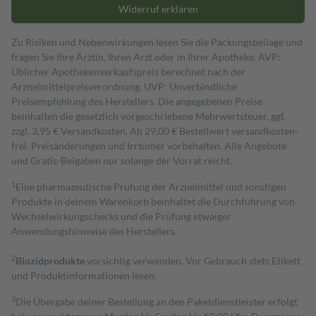
Widerruf erklären
Zu Risiken und Nebenwirkungen lesen Sie die Packungsbeilage und
fragen Sie Ihre Ärztin, Ihren Arzt oder in Ihrer Apotheke. AVP:
Üblicher Apothekenverkaufspreis berechnet nach der
Arzneimittelpreisverordnung. UVP: Unverbindliche
Preisempfehlung des Herstellers. Die angegebenen Preise
beinhalten die gesetzlich vorgeschriebene Mehrwertsteuer, ggf.
zzgl. 3,95 € Versandkosten. Ab 29,00 € Bestell­wert versand­kosten­
frei. Preisänderungen und Irrtümer vorbehalten. Alle Angebote
und Gratis-Beigaben nur solange der Vorrat reicht.
1
Eine pharmazeutische Prüfung der Arzneimittel und sonstigen
Produkte in deinem Warenkorb beinhaltet die Durchführung von
Wechselwirkungschecks und die Prüfung etwaiger
Anwendungshinweise des Herstellers.
2
Biozidprodukte
vorsichtig verwenden. Vor Gebrauch stets Etikett
und Produktinformationen lesen.
3
Die Übergabe deiner Bestellung an den Paketdienstleister erfolgt