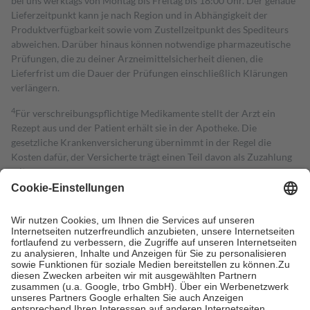
bei uns werktags von Montag bis Freitag bis 18:00 Uhr. Der genaue
Lieferzeitpunkt kann je nach Region und in Abhängigkeit der
Produktverfügbarkeit sowie vom Zustellzeitpunkt des Spediteurs
abweichen. Darüber hinaus können notwendige pharmazeutische
Prüfungen, die zu deiner Arzneimittelsicherheit dienen, die
Lieferfrist um die Dauer der Prüfungen einschließlich Klärungen
verlängern.
4
Für verschreibungspflichtige Medikamente stellt der Arzt ein
Rezept aus und der Patient erhält sie in der Apotheke. Die
gesetzliche Krankenversicherung übernimmt in der Regel die
Kosten dafür, der Versicherte trägt einen Teil davon als Zuzahlung
mit.
Grundsätzlich leisten Mitglieder Zuzahlungen in Höhe von zehn
Prozent des Abgabepreises,
mindestens
jedoch
fünf Euro
und
höchstens zehn Euro.
Es sind jedoch nie mehr als die tatsächlichen
Kosten der Leistung zu entrichten.
Diese Regeln gelten grundsätzlich auch für Online-Apotheken.
Bei Heilmitteln und häuslicher Krankenpflege beträgt die
Zuzahlung zehn Prozent der Kosten sowie zehn Euro je
Verordnung.
Um das Engagement der Versicherten für ihre eigene Gesundheit zu