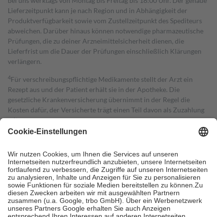
bei uns werktags von Montag bis Freitag bis 18:00 Uhr. Der genaue
Lieferzeitpunkt kann je nach Region und in Abhängigkeit der
Produktverfügbarkeit sowie vom Zustellzeitpunkt des Spediteurs
abweichen. Darüber hinaus können notwendige pharmazeutische
Prüfungen, die zu deiner Arzneimittelsicherheit dienen, die
Lieferfrist um die Dauer der Prüfungen einschließlich Klärungen
verlängern.
4
Für verschreibungspflichtige Medikamente stellt der Arzt ein
Rezept aus und der Patient erhält sie in der Apotheke. Die
gesetzliche Krankenversicherung übernimmt in der Regel die
Kosten dafür, der Versicherte trägt einen Teil davon als Zuzahlung
mit.
Grundsätzlich leisten Mitglieder Zuzahlungen in Höhe von zehn
Prozent des Abgabepreises,
mindestens
jedoch
fünf Euro
und
höchstens zehn Euro.
Es sind jedoch nie mehr als die tatsächlichen
Kosten der Leistung zu entrichten.
Diese Regeln gelten grundsätzlich auch für Online-Apotheken.
Bei Heilmitteln und häuslicher Krankenpflege beträgt die
Zuzahlung zehn Prozent der Kosten sowie zehn Euro je
Verordnung.
Um das Engagement der Versicherten für ihre eigene Gesundheit zu