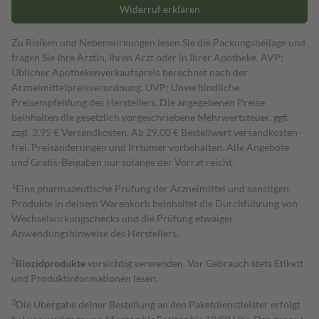
Widerruf erklären
Zu Risiken und Nebenwirkungen lesen Sie die Packungsbeilage und
fragen Sie Ihre Ärztin, Ihren Arzt oder in Ihrer Apotheke. AVP:
Üblicher Apothekenverkaufspreis berechnet nach der
Arzneimittelpreisverordnung. UVP: Unverbindliche
Preisempfehlung des Herstellers. Die angegebenen Preise
beinhalten die gesetzlich vorgeschriebene Mehrwertsteuer, ggf.
zzgl. 3,95 € Versandkosten. Ab 29,00 € Bestell­wert versand­kosten­
frei. Preisänderungen und Irrtümer vorbehalten. Alle Angebote
und Gratis-Beigaben nur solange der Vorrat reicht.
1
Eine pharmazeutische Prüfung der Arzneimittel und sonstigen
Produkte in deinem Warenkorb beinhaltet die Durchführung von
Wechselwirkungschecks und die Prüfung etwaiger
Anwendungshinweise des Herstellers.
2
Biozidprodukte
vorsichtig verwenden. Vor Gebrauch stets Etikett
und Produktinformationen lesen.
3
Die Übergabe deiner Bestellung an den Paketdienstleister erfolgt