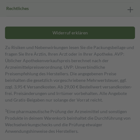
Rechtliches
Widerruf erklären
Zu Risiken und Nebenwirkungen lesen Sie die Packungsbeilage und
fragen Sie Ihre Ärztin, Ihren Arzt oder in Ihrer Apotheke. AVP:
Üblicher Apothekenverkaufspreis berechnet nach der
Arzneimittelpreisverordnung. UVP: Unverbindliche
Preisempfehlung des Herstellers. Die angegebenen Preise
beinhalten die gesetzlich vorgeschriebene Mehrwertsteuer, ggf.
zzgl. 3,95 € Versandkosten. Ab 29,00 € Bestell­wert versand­kosten­
frei. Preisänderungen und Irrtümer vorbehalten. Alle Angebote
und Gratis-Beigaben nur solange der Vorrat reicht.
1
Eine pharmazeutische Prüfung der Arzneimittel und sonstigen
Produkte in deinem Warenkorb beinhaltet die Durchführung von
Wechselwirkungschecks und die Prüfung etwaiger
Anwendungshinweise des Herstellers.