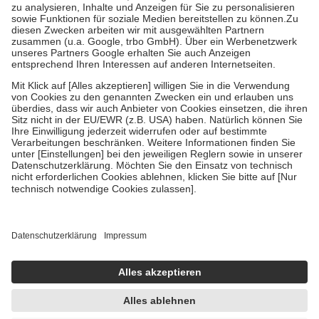
Bei Heilmitteln und häuslicher Krankenpflege beträgt die
Zuzahlung zehn Prozent der Kosten sowie zehn Euro je
Verordnung.
Um das Engagement der Versicherten für ihre eigene Gesundheit zu
stärken und die besondere Stellung der Familie zu unterstützen,
fallen
keine Zuzahlungen
an bei:
• Kindern und Jugendlichen bis zum vollendeten 18. Lebensjahr
mit Ausnahme der Fahrkosten
• Untersuchungen zur Vorsorge und Früherkennung, die von der
GKV getragen werden
• empfohlenen Schutzimpfungen
• Harn- und Blutteststreifen
Wir nutzen Trusted Shops als unabhängigen Dienstleister für die
Einholung von Bewertungen. Trusted Shops hat Maßnahmen
getroffen, um sicherzustellen, dass es sich um echte Bewertungen
handelt. Mehr Informationen findest du hier:
https://help.etrusted.com/hc/de/articles/4419944605341
Einige Bilder und Inhalte wurden unter Zuhilfenahme künstlicher
Intelligenz erstellt.