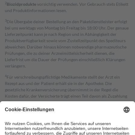
2
Biozidprodukte
vorsichtig verwenden. Vor Gebrauch stets Etikett
und Produktinformationen lesen.
3
Die Übergabe deiner Bestellung an den Paketdienstleister erfolgt
bei uns werktags von Montag bis Freitag bis 18:00 Uhr. Der genaue
Lieferzeitpunkt kann je nach Region und in Abhängigkeit der
Produktverfügbarkeit sowie vom Zustellzeitpunkt des Spediteurs
abweichen. Darüber hinaus können notwendige pharmazeutische
Prüfungen, die zu deiner Arzneimittelsicherheit dienen, die
Lieferfrist um die Dauer der Prüfungen einschließlich Klärungen
verlängern.
4
Für verschreibungspflichtige Medikamente stellt der Arzt ein
Rezept aus und der Patient erhält sie in der Apotheke. Die
gesetzliche Krankenversicherung übernimmt in der Regel die
Kosten dafür, der Versicherte trägt einen Teil davon als Zuzahlung
mit.
Grundsätzlich leisten Mitglieder Zuzahlungen in Höhe von zehn
Prozent des Abgabepreises,
mindestens
jedoch
fünf Euro
und
höchstens zehn Euro.
Es sind jedoch nie mehr als die tatsächlichen
Kosten der Leistung zu entrichten.
Diese Regeln gelten grundsätzlich auch für Online-Apotheken.