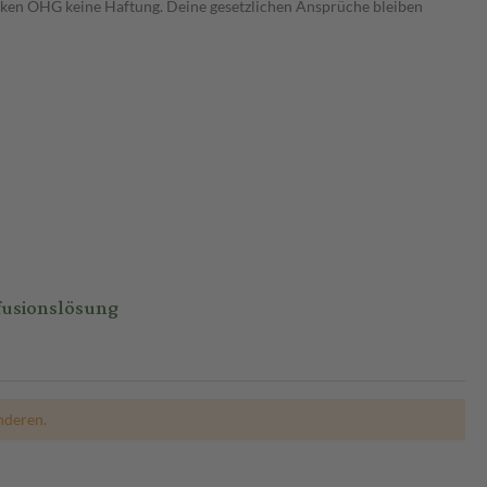
heken OHG keine Haftung. Deine gesetzlichen Ansprüche bleiben
nfusionslösung
nderen.