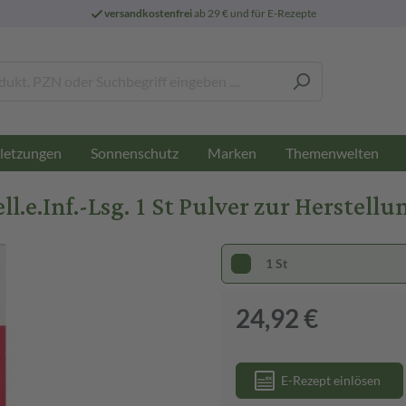
versandkostenfrei
ab 29 € und für E-Rezepte
letzungen
Sonnenschutz
Marken
Themenwelten
l.e.Inf.-Lsg. 1 St Pulver zur Herstell
1 St
24,92 €
E-Rezept einlösen