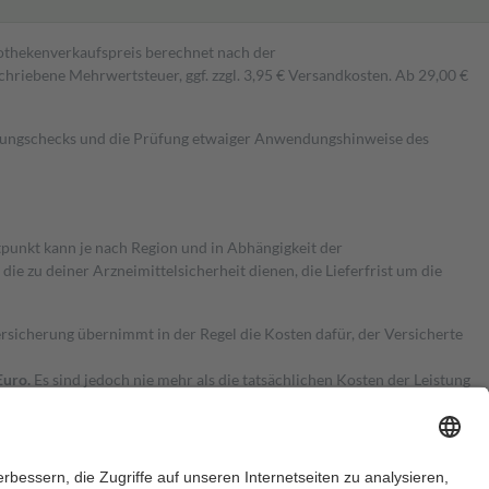
pothekenverkaufspreis berechnet nach der
hriebene Mehrwertsteuer, ggf. zzgl. 3,95 € Versandkosten. Ab 29,00 €
kungschecks und die Prüfung etwaiger Anwendungshinweise des
itpunkt kann je nach Region und in Abhängigkeit der
 zu deiner Arzneimittelsicherheit dienen, die Lieferfrist um die
ersicherung übernimmt in der Regel die Kosten dafür, der Versicherte
Euro.
Es sind jedoch nie mehr als die tatsächlichen Kosten der Leistung
e Zuzahlungen
an bei: