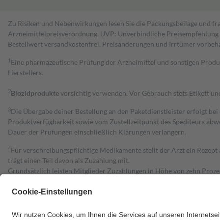
Zu Risiken und Nebenwirkungen lesen Sie die Packungsbeilage und fra
Arzneimittelpreisverordnung. UVP: Unverbindliche Preisempfehlung de
Bestell­wert versand­kosten­frei. Preisänderungen und Irrtümer vorbeh
1
Eine pharmazeutische Prüfung der Arzneimittel und sonstigen Pro
Herstellers.
2
Biozidprodukte
vorsichtig verwenden. Vor Gebrauch stets Etikett u
3
Die Übergabe deiner Bestellung an den Paketdienstleister erfolgt bei
Produktverfügbarkeit sowie vom Zustellzeitpunkt des Spediteurs abwe
Dauer der Prüfungen einschließlich Klärungen verlängern.
4
Für verschreibungspflichtige Medikamente stellt der Arzt ein Rezept 
trägt einen Teil davon als Zuzahlung mit.
Grundsätzlich leisten Mitglieder Zuzahlungen in Höhe von zehn Proz
zu entrichten.
Diese Regeln gelten grundsätzlich auch für Online-Apotheken.
Bei Heilmitteln und häuslicher Krankenpflege beträgt die Zuzahlung 
Um das Engagement der Versicherten für ihre eigene Gesundheit zu stä