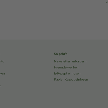
e
So geht's
nto
Newsletter anfordern
Freunde werben
gen
E-Rezept einlösen
Papier Rezept einlösen
g