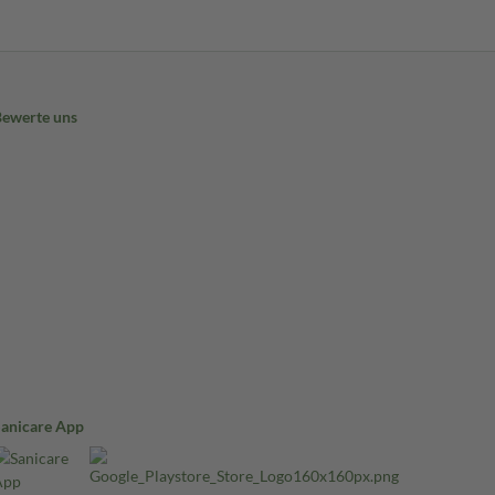
Bewerte uns
Sanicare App