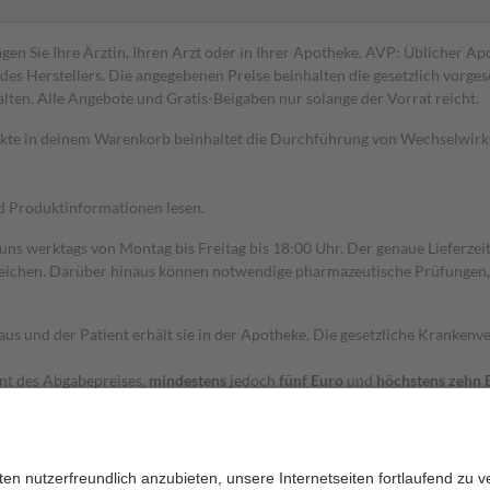
gen Sie Ihre Ärztin, Ihren Arzt oder in Ihrer Apotheke. AVP: Üblicher A
s Herstellers. Die angegebenen Preise beinhalten die gesetzlich vorgesc
alten. Alle Angebote und Gratis-Beigaben nur solange der Vorrat reicht.
dukte in deinem Warenkorb beinhaltet die Durchführung von Wechselwir
nd Produktinformationen lesen.
 uns werktags von Montag bis Freitag bis 18:00 Uhr. Der genaue Lieferze
ichen. Darüber hinaus können notwendige pharmazeutische Prüfungen, die
aus und der Patient erhält sie in der Apotheke. Die gesetzliche Krankenv
ent des Abgabepreises,
mindestens
jedoch
fünf Euro
und
höchstens zehn 
zehn Prozent der Kosten sowie zehn Euro je Verordnung.
rken und die besondere Stellung der Familie zu unterstützen, fallen
kein