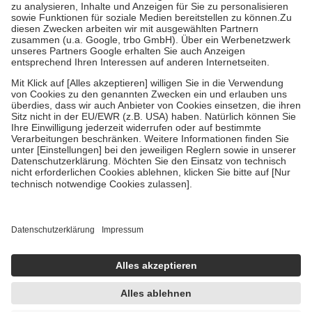
Bei Heilmitteln und häuslicher Krankenpflege beträgt die
Zuzahlung zehn Prozent der Kosten sowie zehn Euro je
Verordnung.
Um das Engagement der Versicherten für ihre eigene Gesundheit zu
stärken und die besondere Stellung der Familie zu unterstützen,
fallen
keine Zuzahlungen
an bei:
• Kindern und Jugendlichen bis zum vollendeten 18. Lebensjahr
mit Ausnahme der Fahrkosten
• Untersuchungen zur Vorsorge und Früherkennung, die von der
GKV getragen werden
• empfohlenen Schutzimpfungen
• Harn- und Blutteststreifen
Wir nutzen Trusted Shops als unabhängigen Dienstleister für die
Einholung von Bewertungen. Trusted Shops hat Maßnahmen
getroffen, um sicherzustellen, dass es sich um echte Bewertungen
handelt. Mehr Informationen findest du hier:
https://help.etrusted.com/hc/de/articles/4419944605341
Einige Bilder und Inhalte wurden unter Zuhilfenahme künstlicher
Intelligenz erstellt.