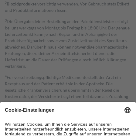
2
Biozidprodukte
vorsichtig verwenden. Vor Gebrauch stets Etikett
und Produktinformationen lesen.
3
Die Übergabe deiner Bestellung an den Paketdienstleister erfolgt
bei uns werktags von Montag bis Freitag bis 18:00 Uhr. Der genaue
Lieferzeitpunkt kann je nach Region und in Abhängigkeit der
Produktverfügbarkeit sowie vom Zustellzeitpunkt des Spediteurs
abweichen. Darüber hinaus können notwendige pharmazeutische
Prüfungen, die zu deiner Arzneimittelsicherheit dienen, die
Lieferfrist um die Dauer der Prüfungen einschließlich Klärungen
verlängern.
4
Für verschreibungspflichtige Medikamente stellt der Arzt ein
Rezept aus und der Patient erhält sie in der Apotheke. Die
gesetzliche Krankenversicherung übernimmt in der Regel die
Kosten dafür, der Versicherte trägt einen Teil davon als Zuzahlung
mit.
Grundsätzlich leisten Mitglieder Zuzahlungen in Höhe von zehn
Prozent des Abgabepreises,
mindestens
jedoch
fünf Euro
und
höchstens zehn Euro.
Es sind jedoch nie mehr als die tatsächlichen
Kosten der Leistung zu entrichten.
Diese Regeln gelten grundsätzlich auch für Online-Apotheken.