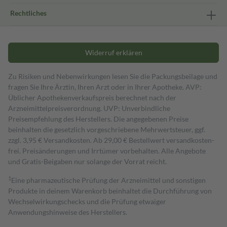
Rechtliches
Widerruf erklären
Zu Risiken und Nebenwirkungen lesen Sie die Packungsbeilage und
fragen Sie Ihre Ärztin, Ihren Arzt oder in Ihrer Apotheke. AVP:
Üblicher Apothekenverkaufspreis berechnet nach der
Arzneimittelpreisverordnung. UVP: Unverbindliche
Preisempfehlung des Herstellers. Die angegebenen Preise
beinhalten die gesetzlich vorgeschriebene Mehrwertsteuer, ggf.
zzgl. 3,95 € Versandkosten. Ab 29,00 € Bestell­wert versand­kosten­
frei. Preisänderungen und Irrtümer vorbehalten. Alle Angebote
und Gratis-Beigaben nur solange der Vorrat reicht.
1
Eine pharmazeutische Prüfung der Arzneimittel und sonstigen
Produkte in deinem Warenkorb beinhaltet die Durchführung von
Wechselwirkungschecks und die Prüfung etwaiger
Anwendungshinweise des Herstellers.