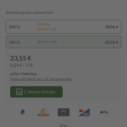
Abbildung kann abweichen
Spartipp
200 St
34,96 €
(0,17 € / 1 St)
100 St
23,55 €
(0,24 € / 1 St)
23,55 €
0,24 € / 1 St
sofort lieferbar
Preise inkl. MwSt. ggf. zzgl. Versandkosten
E-Rezept einlösen