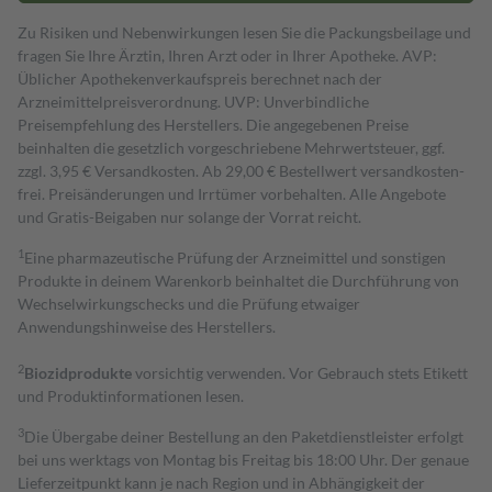
Zu Risiken und Nebenwirkungen lesen Sie die Packungsbeilage und
fragen Sie Ihre Ärztin, Ihren Arzt oder in Ihrer Apotheke. AVP:
Üblicher Apothekenverkaufspreis berechnet nach der
Arzneimittelpreisverordnung. UVP: Unverbindliche
Preisempfehlung des Herstellers. Die angegebenen Preise
beinhalten die gesetzlich vorgeschriebene Mehrwertsteuer, ggf.
zzgl. 3,95 € Versandkosten. Ab 29,00 € Bestell­wert versand­kosten­
frei. Preisänderungen und Irrtümer vorbehalten. Alle Angebote
und Gratis-Beigaben nur solange der Vorrat reicht.
1
Eine pharmazeutische Prüfung der Arzneimittel und sonstigen
Produkte in deinem Warenkorb beinhaltet die Durchführung von
Wechselwirkungschecks und die Prüfung etwaiger
Anwendungshinweise des Herstellers.
2
Biozidprodukte
vorsichtig verwenden. Vor Gebrauch stets Etikett
und Produktinformationen lesen.
3
Die Übergabe deiner Bestellung an den Paketdienstleister erfolgt
bei uns werktags von Montag bis Freitag bis 18:00 Uhr. Der genaue
Lieferzeitpunkt kann je nach Region und in Abhängigkeit der