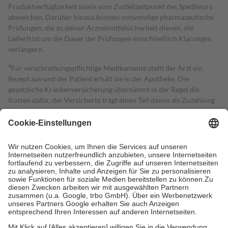
Produktverfügbarkeit sowie vom Zustellzeitpunkt des Spediteurs
abweichen. Darüber hinaus können notwendige pharmazeutische
Prüfungen, die zu deiner Arzneimittelsicherheit dienen, die
Lieferfrist um die Dauer der Prüfungen einschließlich Klärungen
verlängern.
4
Für verschreibungspflichtige Medikamente stellt der Arzt ein
Rezept aus und der Patient erhält sie in der Apotheke. Die
gesetzliche Krankenversicherung übernimmt in der Regel die
Kosten dafür, der Versicherte trägt einen Teil davon als Zuzahlung
mit.
Grundsätzlich leisten Mitglieder Zuzahlungen in Höhe von zehn
Prozent des Abgabepreises,
mindestens
jedoch
fünf Euro
und
höchstens zehn Euro.
Es sind jedoch nie mehr als die tatsächlichen
Kosten der Leistung zu entrichten.
Diese Regeln gelten grundsätzlich auch für Online-Apotheken.
Bei Heilmitteln und häuslicher Krankenpflege beträgt die
Zuzahlung zehn Prozent der Kosten sowie zehn Euro je
Verordnung.
Um das Engagement der Versicherten für ihre eigene Gesundheit zu
stärken und die besondere Stellung der Familie zu unterstützen,