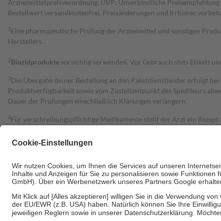
Arzneimittelpreisverordnung. UVP: Unverbindliche Preisempfehlung de
Bestell­wert versand­kosten­frei. Preisänderungen und Irrtümer vorbeh
1
Eine pharmazeutische Prüfung der Arzneimittel und sonstigen Pro
Herstellers.
2
Biozidprodukte
vorsichtig verwenden. Vor Gebrauch stets Etikett u
3
Die Übergabe deiner Bestellung an den Paketdienstleister erfolgt bei
Produktverfügbarkeit sowie vom Zustellzeitpunkt des Spediteurs abwe
Dauer der Prüfungen einschließlich Klärungen verlängern.
4
Für verschreibungspflichtige Medikamente stellt der Arzt ein Rezept 
trägt einen Teil davon als Zuzahlung mit.
Grundsätzlich leisten Mitglieder Zuzahlungen in Höhe von zehn Proz
zu entrichten.
Diese Regeln gelten grundsätzlich auch für Online-Apotheken.
Bei Heilmitteln und häuslicher Krankenpflege beträgt die Zuzahlung 
Um das Engagement der Versicherten für ihre eigene Gesundheit zu stä
• Kindern und Jugendlichen bis zum vollendeten 18. Lebensjahr mit
• Untersuchungen zur Vorsorge und Früherkennung, die von der GKV
• empfohlenen Schutzimpfungen