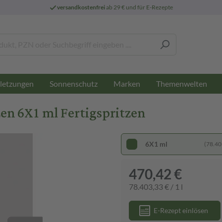
versandkostenfrei
ab 29 € und für E-Rezepte
letzungen
Sonnenschutz
Marken
Themenwelten
zen 6X1 ml Fertigspritzen
6X1 ml
(78.403
470,42 €
78.403,33 € / 1 l
E-Rezept einlösen