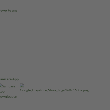
Bewerte uns
Sanicare App