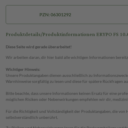
PZN: 06301292
Produktdetails/Produktinformationen ERYPO FS 10.00
Diese Seite wird gerade überarbeitet!
Wir arbeiten daran, dir hier bald alle wichtigen Informationen bereitz
Wichtiger Hinweis:
Unsere Produktangaben dienen ausschließlich zu Informationszwecken
Warnhinweise sorgfältig zu lesen und diese für spätere Rückfragen au
Bitte beachte, dass unsere Informationen keinen Ersatz für eine prof
möglichen Risiken oder Nebenwirkungen empfehlen wir dir, medizini
Für die Richtigkeit und Vollständigkeit der Produktangaben, die vo
selbstverständlich unberührt.
Zu Risiken und Nebenwirkungen lesen Sie die Packungsbeilage und frag