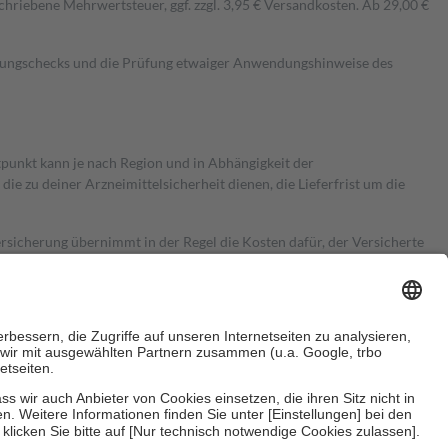
hriebene Mehrwertsteuer, ggf. zzgl. 3,95 € Versandkosten. Ab 29,00 €
kungschecks und die Prüfung etwaiger Anwendungshinweise des
itpunkt kann je nach Region und in Abhängigkeit der
 zu deiner Arzneimittelsicherheit dienen, die Lieferfrist um die
ersicherung übernimmt in der Regel die Kosten dafür, der Versicherte
Euro.
Es sind jedoch nie mehr als die tatsächlichen Kosten der Leistung
e Zuzahlungen
an bei: