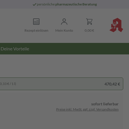
persönliche
pharmazeutische Beratung
Rezept einlösen
Mein Konto
0,00 €
Deine Vorteile
470,42 €
,33 € / 1 l)
sofort lieferbar
Preise inkl. MwSt. ggf. zzgl. Versandkosten