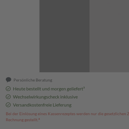
Abbildung kann abweichen
Persönliche Beratung
Heute bestellt und morgen geliefert³
Wechselwirkungscheck inklusive
Versandkostenfreie Lieferung
Bei der Einlösung eines Kassenrezeptes werden nur die gesetzlichen 
Rechnung gestellt.⁴