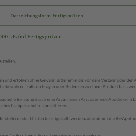
Darreichungsform: Fertigspritzen
0 I.E./ml Fertigspritzen
ustellen.
 und erfolgen ohne Gewähr. Bitte nimm dir vor dem Verzehr oder der An
fzubewahren. Falls du Fragen oder Bedenken zu einem Produkt hast, wende
essionelle Beratung durch eine Ärztin, einen Arzt oder eine Apothekerin
sches Fachpersonal zu konsultieren.
n Herstellern oder Dritten bereitgestellt werden, übernimmt die BS-Apot
en Sie Ihre Ärztin, Ihren Arzt oder in Ihrer Apotheke.