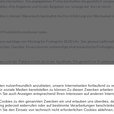
s Herstellers. Die angegebenen Preise beinhalten die gesetzlich vorgesc
alten. Alle Angebote und Gratis-Beigaben nur solange der Vorrat reicht.
dukte in deinem Warenkorb beinhaltet die Durchführung von Wechselwir
nd Produktinformationen lesen.
 uns werktags von Montag bis Freitag bis 18:00 Uhr. Der genaue Lieferze
ichen. Darüber hinaus können notwendige pharmazeutische Prüfungen, die
aus und der Patient erhält sie in der Apotheke. Die gesetzliche Krankenv
ent des Abgabepreises,
mindestens
jedoch
fünf Euro
und
höchstens zehn 
zehn Prozent der Kosten sowie zehn Euro je Verordnung.
rken und die besondere Stellung der Familie zu unterstützen, fallen
kein
 Ausnahme der Fahrkosten
 getragen werden