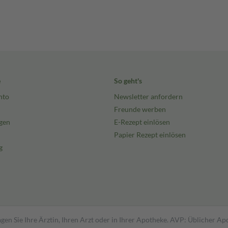
e
So geht's
nto
Newsletter anfordern
Freunde werben
gen
E-Rezept einlösen
Papier Rezept einlösen
g
gen Sie Ihre Ärztin, Ihren Arzt oder in Ihrer Apotheke. AVP: Üblicher A