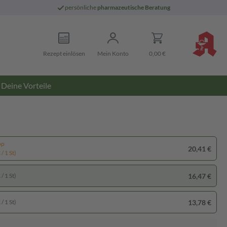
persönliche
pharmazeutische Beratung
Rezept einlösen
Mein Konto
0,00 €
Deine Vorteile
pp
20,41 €
/ 1 St)
16,47 €
/ 1 St)
13,78 €
/ 1 St)