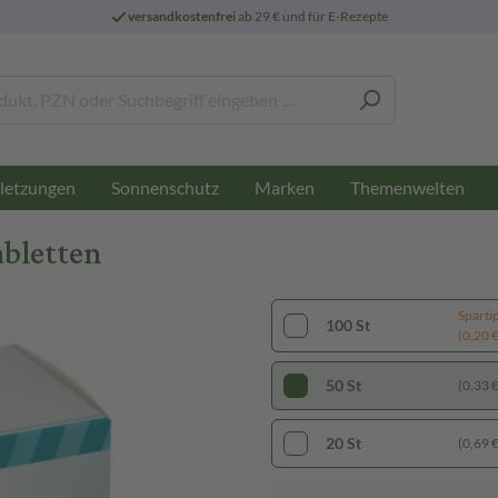
versandkostenfrei
ab 29 € und für E-Rezepte
letzungen
Sonnenschutz
Marken
Themenwelten
abletten
Sparti
100 St
(0,20 € 
50 St
(0,33 € 
20 St
(0,69 € 