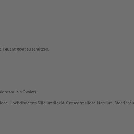
d Feuchtigkeit zu schützen.
alopram (als Oxalat).
ulose, Hochdisperses Siliciumdioxid, Croscarmellose-Natrium, Stearinsäur