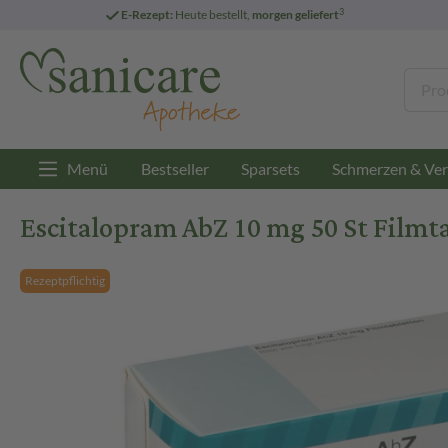
3
E-Rezept:
Heute bestellt,
morgen geliefert
Menü
Bestseller
Sparsets
Schmerzen & Ver
Escitalopram AbZ 10 mg 50 St Filmt
Rezeptpflichtig