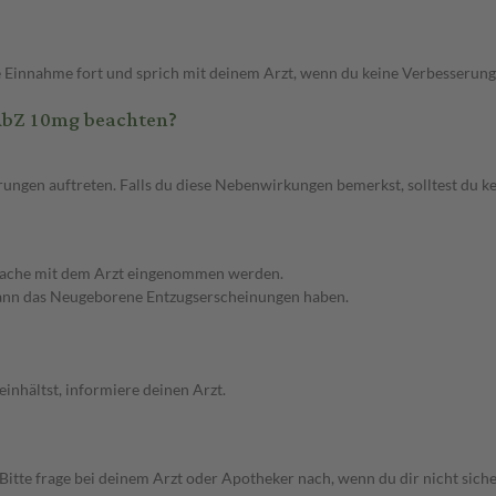
ie Einnahme fort und sprich mit deinem Arzt, wenn du keine Verbesserung
AbZ 10mg beachten?
ngen auftreten. Falls du diese Nebenwirkungen bemerkst, solltest du k
rache mit dem Arzt eingenommen werden.
kann das Neugeborene Entzugserscheinungen haben.
inhältst, informiere deinen Arzt.
te frage bei deinem Arzt oder Apotheker nach, wenn du dir nicht sicher