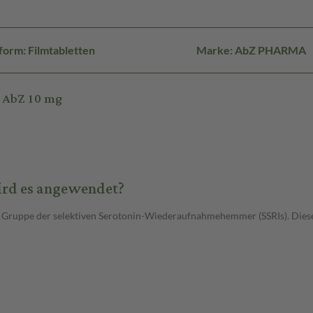
orm: Filmtabletten
Marke: AbZ PHARMA
 AbZ 10 mg
ird es angewendet?
r Gruppe der selektiven Serotonin-Wiederaufnahmehemmer (SSRIs). Dies