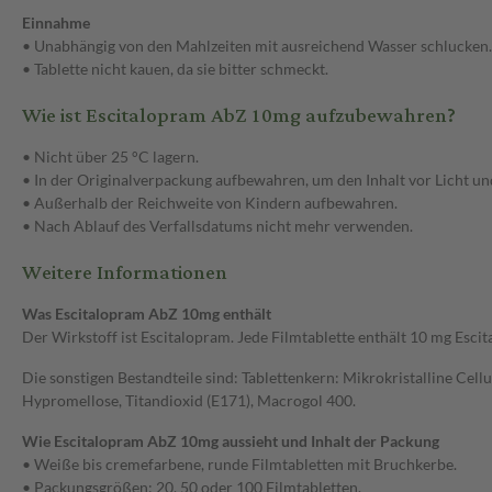
Einnahme
• Unabhängig von den Mahlzeiten mit ausreichend Wasser schlucken.
• Tablette nicht kauen, da sie bitter schmeckt.
Wie ist Escitalopram AbZ 10mg aufzubewahren?
• Nicht über 25 °C lagern.
• In der Originalverpackung aufbewahren, um den Inhalt vor Licht un
• Außerhalb der Reichweite von Kindern aufbewahren.
• Nach Ablauf des Verfallsdatums nicht mehr verwenden.
Weitere Informationen
Was Escitalopram AbZ 10mg enthält
Der Wirkstoff ist Escitalopram. Jede Filmtablette enthält 10 mg Escit
Die sonstigen Bestandteile sind: Tablettenkern: Mikrokristalline Cell
Hypromellose, Titandioxid (E171), Macrogol 400.
Wie Escitalopram AbZ 10mg aussieht und Inhalt der Packung
• Weiße bis cremefarbene, runde Filmtabletten mit Bruchkerbe.
• Packungsgrößen: 20, 50 oder 100 Filmtabletten.