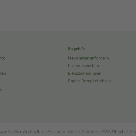
e
So geht's
nto
Newsletter anfordern
Freunde werben
gen
E-Rezept einlösen
Papier Rezept einlösen
g
gen Sie Ihre Ärztin, Ihren Arzt oder in Ihrer Apotheke. AVP: Üblicher A