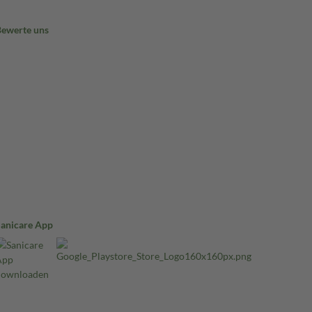
Bewerte uns
Sanicare App