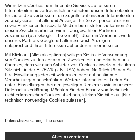
höchstens zehn Euro.
Es sind jedoch nie mehr als die tatsächlichen
Kosten der Leistung zu entrichten.
Diese Regeln gelten grundsätzlich auch für Online-Apotheken.
Bei Heilmitteln und häuslicher Krankenpflege beträgt die
Zuzahlung zehn Prozent der Kosten sowie zehn Euro je
Verordnung.
Um das Engagement der Versicherten für ihre eigene Gesundheit zu
stärken und die besondere Stellung der Familie zu unterstützen,
fallen
keine Zuzahlungen
an bei:
• Kindern und Jugendlichen bis zum vollendeten 18. Lebensjahr
mit Ausnahme der Fahrkosten
• Untersuchungen zur Vorsorge und Früherkennung, die von der
GKV getragen werden
• empfohlenen Schutzimpfungen
• Harn- und Blutteststreifen
Wir nutzen Trusted Shops als unabhängigen Dienstleister für die
Einholung von Bewertungen. Trusted Shops hat Maßnahmen
getroffen, um sicherzustellen, dass es sich um echte Bewertungen
handelt. Mehr Informationen findest du hier:
https://help.etrusted.com/hc/de/articles/4419944605341