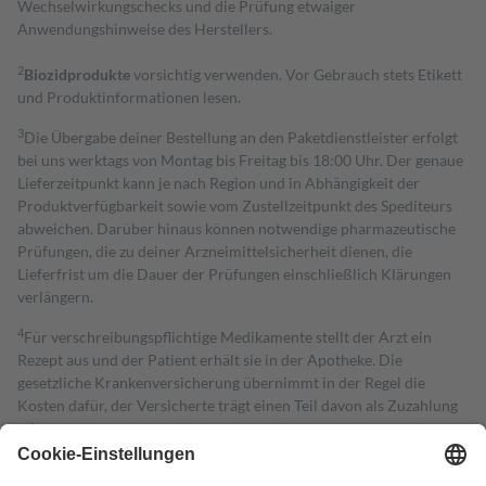
Wechselwirkungschecks und die Prüfung etwaiger
Anwendungshinweise des Herstellers.
2
Biozidprodukte
vorsichtig verwenden. Vor Gebrauch stets Etikett
und Produktinformationen lesen.
3
Die Übergabe deiner Bestellung an den Paketdienstleister erfolgt
bei uns werktags von Montag bis Freitag bis 18:00 Uhr. Der genaue
Lieferzeitpunkt kann je nach Region und in Abhängigkeit der
Produktverfügbarkeit sowie vom Zustellzeitpunkt des Spediteurs
abweichen. Darüber hinaus können notwendige pharmazeutische
Prüfungen, die zu deiner Arzneimittelsicherheit dienen, die
Lieferfrist um die Dauer der Prüfungen einschließlich Klärungen
verlängern.
4
Für verschreibungspflichtige Medikamente stellt der Arzt ein
Rezept aus und der Patient erhält sie in der Apotheke. Die
gesetzliche Krankenversicherung übernimmt in der Regel die
Kosten dafür, der Versicherte trägt einen Teil davon als Zuzahlung
mit.
Grundsätzlich leisten Mitglieder Zuzahlungen in Höhe von zehn
Prozent des Abgabepreises,
mindestens
jedoch
fünf Euro
und