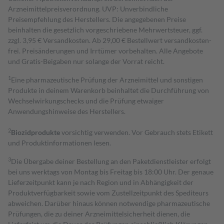
Arzneimittelpreisverordnung. UVP: Unverbindliche
Preisempfehlung des Herstellers. Die angegebenen Preise
beinhalten die gesetzlich vorgeschriebene Mehrwertsteuer, ggf.
zzgl. 3,95 € Versandkosten. Ab 29,00 € Bestell­wert versand­kosten­
frei. Preisänderungen und Irrtümer vorbehalten. Alle Angebote
und Gratis-Beigaben nur solange der Vorrat reicht.
1
Eine pharmazeutische Prüfung der Arzneimittel und sonstigen
Produkte in deinem Warenkorb beinhaltet die Durchführung von
Wechselwirkungschecks und die Prüfung etwaiger
Anwendungshinweise des Herstellers.
2
Biozidprodukte
vorsichtig verwenden. Vor Gebrauch stets Etikett
und Produktinformationen lesen.
3
Die Übergabe deiner Bestellung an den Paketdienstleister erfolgt
bei uns werktags von Montag bis Freitag bis 18:00 Uhr. Der genaue
Lieferzeitpunkt kann je nach Region und in Abhängigkeit der
Produktverfügbarkeit sowie vom Zustellzeitpunkt des Spediteurs
abweichen. Darüber hinaus können notwendige pharmazeutische
Prüfungen, die zu deiner Arzneimittelsicherheit dienen, die