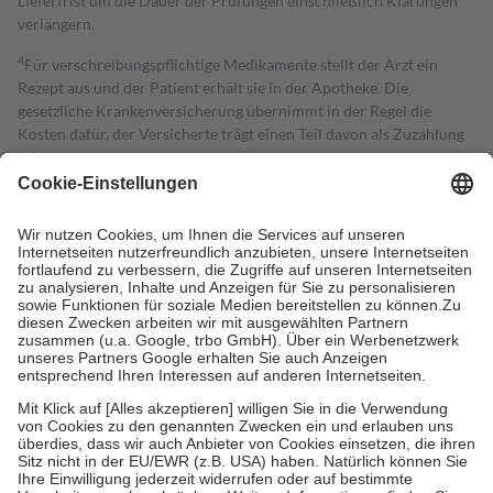
Lieferfrist um die Dauer der Prüfungen einschließlich Klärungen
verlängern.
4
Für verschreibungspflichtige Medikamente stellt der Arzt ein
Rezept aus und der Patient erhält sie in der Apotheke. Die
gesetzliche Krankenversicherung übernimmt in der Regel die
Kosten dafür, der Versicherte trägt einen Teil davon als Zuzahlung
mit.
Grundsätzlich leisten Mitglieder Zuzahlungen in Höhe von zehn
Prozent des Abgabepreises,
mindestens
jedoch
fünf Euro
und
höchstens zehn Euro.
Es sind jedoch nie mehr als die tatsächlichen
Kosten der Leistung zu entrichten.
Diese Regeln gelten grundsätzlich auch für Online-Apotheken.
Bei Heilmitteln und häuslicher Krankenpflege beträgt die
Zuzahlung zehn Prozent der Kosten sowie zehn Euro je
Verordnung.
Um das Engagement der Versicherten für ihre eigene Gesundheit zu
stärken und die besondere Stellung der Familie zu unterstützen,
fallen
keine Zuzahlungen
an bei:
• Kindern und Jugendlichen bis zum vollendeten 18. Lebensjahr
mit Ausnahme der Fahrkosten
• Untersuchungen zur Vorsorge und Früherkennung, die von der