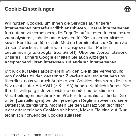
mit.
Grundsätzlich leisten Mitglieder Zuzahlungen in Höhe von zehn
Prozent des Abgabepreises,
mindestens
jedoch
fünf Euro
und
höchstens zehn Euro.
Es sind jedoch nie mehr als die tatsächlichen
Kosten der Leistung zu entrichten.
Diese Regeln gelten grundsätzlich auch für Online-Apotheken.
Bei Heilmitteln und häuslicher Krankenpflege beträgt die
Zuzahlung zehn Prozent der Kosten sowie zehn Euro je
Verordnung.
Um das Engagement der Versicherten für ihre eigene Gesundheit zu
stärken und die besondere Stellung der Familie zu unterstützen,
fallen
keine Zuzahlungen
an bei:
• Kindern und Jugendlichen bis zum vollendeten 18. Lebensjahr
mit Ausnahme der Fahrkosten
• Untersuchungen zur Vorsorge und Früherkennung, die von der
GKV getragen werden
• empfohlenen Schutzimpfungen
• Harn- und Blutteststreifen
Wir nutzen Trusted Shops als unabhängigen Dienstleister für die
Einholung von Bewertungen. Trusted Shops hat Maßnahmen
getroffen, um sicherzustellen, dass es sich um echte Bewertungen