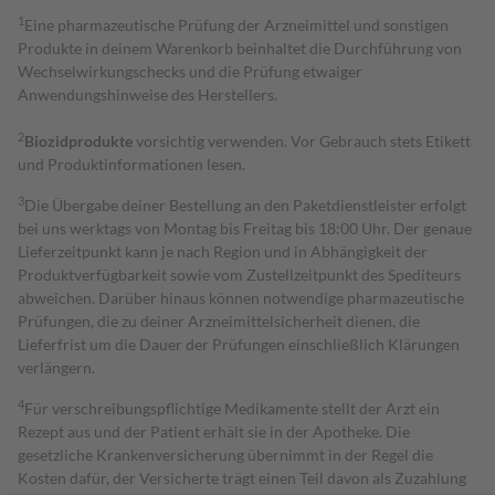
1
Eine pharmazeutische Prüfung der Arzneimittel und sonstigen
Produkte in deinem Warenkorb beinhaltet die Durchführung von
Wechselwirkungschecks und die Prüfung etwaiger
Anwendungshinweise des Herstellers.
2
Biozidprodukte
vorsichtig verwenden. Vor Gebrauch stets Etikett
und Produktinformationen lesen.
3
Die Übergabe deiner Bestellung an den Paketdienstleister erfolgt
bei uns werktags von Montag bis Freitag bis 18:00 Uhr. Der genaue
Lieferzeitpunkt kann je nach Region und in Abhängigkeit der
Produktverfügbarkeit sowie vom Zustellzeitpunkt des Spediteurs
abweichen. Darüber hinaus können notwendige pharmazeutische
Prüfungen, die zu deiner Arzneimittelsicherheit dienen, die
Lieferfrist um die Dauer der Prüfungen einschließlich Klärungen
verlängern.
4
Für verschreibungspflichtige Medikamente stellt der Arzt ein
Rezept aus und der Patient erhält sie in der Apotheke. Die
gesetzliche Krankenversicherung übernimmt in der Regel die
Kosten dafür, der Versicherte trägt einen Teil davon als Zuzahlung