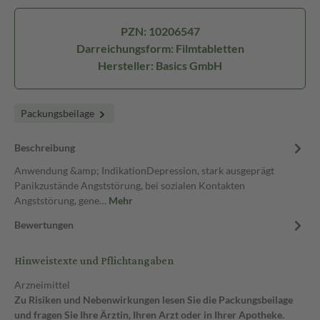
PZN: 10206547
Darreichungsform: Filmtabletten
Hersteller: Basics GmbH
Packungsbeilage
Beschreibung
Anwendung &amp; IndikationDepression, stark ausgeprägt
Panikzustände Angststörung, bei sozialen Kontakten
Angststörung, gene…
Mehr
Bewertungen
Hinweistexte und Pflichtangaben
Arzneimittel
Zu Risiken und Nebenwirkungen lesen Sie die Packungsbeilage
und fragen Sie Ihre Ärztin, Ihren Arzt oder in Ihrer Apotheke.