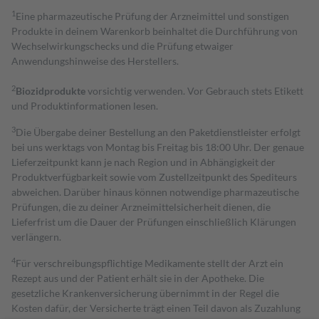
1
Eine pharmazeutische Prüfung der Arzneimittel und sonstigen
Produkte in deinem Warenkorb beinhaltet die Durchführung von
Wechselwirkungschecks und die Prüfung etwaiger
Anwendungshinweise des Herstellers.
2
Biozidprodukte
vorsichtig verwenden. Vor Gebrauch stets Etikett
und Produktinformationen lesen.
3
Die Übergabe deiner Bestellung an den Paketdienstleister erfolgt
bei uns werktags von Montag bis Freitag bis 18:00 Uhr. Der genaue
Lieferzeitpunkt kann je nach Region und in Abhängigkeit der
Produktverfügbarkeit sowie vom Zustellzeitpunkt des Spediteurs
abweichen. Darüber hinaus können notwendige pharmazeutische
Prüfungen, die zu deiner Arzneimittelsicherheit dienen, die
Lieferfrist um die Dauer der Prüfungen einschließlich Klärungen
verlängern.
4
Für verschreibungspflichtige Medikamente stellt der Arzt ein
Rezept aus und der Patient erhält sie in der Apotheke. Die
gesetzliche Krankenversicherung übernimmt in der Regel die
Kosten dafür, der Versicherte trägt einen Teil davon als Zuzahlung