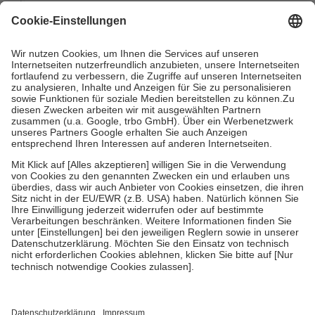
mit.
Grundsätzlich leisten Mitglieder Zuzahlungen in Höhe von zehn
Prozent des Abgabepreises,
mindestens
jedoch
fünf Euro
und
höchstens zehn Euro.
Es sind jedoch nie mehr als die tatsächlichen
Kosten der Leistung zu entrichten.
Diese Regeln gelten grundsätzlich auch für Online-Apotheken.
Bei Heilmitteln und häuslicher Krankenpflege beträgt die
Zuzahlung zehn Prozent der Kosten sowie zehn Euro je
Verordnung.
Um das Engagement der Versicherten für ihre eigene Gesundheit zu
stärken und die besondere Stellung der Familie zu unterstützen,
fallen
keine Zuzahlungen
an bei:
• Kindern und Jugendlichen bis zum vollendeten 18. Lebensjahr
mit Ausnahme der Fahrkosten
• Untersuchungen zur Vorsorge und Früherkennung, die von der
GKV getragen werden
• empfohlenen Schutzimpfungen
• Harn- und Blutteststreifen
Wir nutzen Trusted Shops als unabhängigen Dienstleister für die
Einholung von Bewertungen. Trusted Shops hat Maßnahmen
getroffen, um sicherzustellen, dass es sich um echte Bewertungen