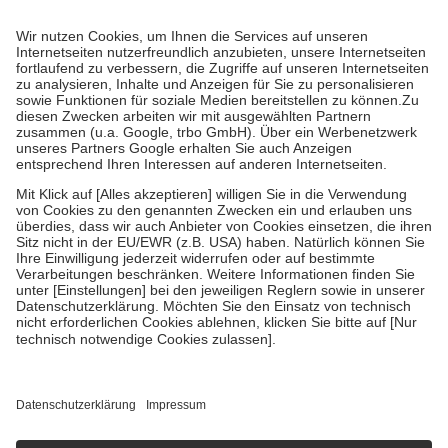
Prozent des Abgabepreises,
mindestens
jedoch
fünf Euro
und
höchstens zehn Euro.
Es sind jedoch nie mehr als die tatsächlichen
Kosten der Leistung zu entrichten.
Diese Regeln gelten grundsätzlich auch für Online-Apotheken.
Bei Heilmitteln und häuslicher Krankenpflege beträgt die
Zuzahlung zehn Prozent der Kosten sowie zehn Euro je
Verordnung.
Um das Engagement der Versicherten für ihre eigene Gesundheit zu
stärken und die besondere Stellung der Familie zu unterstützen,
fallen
keine Zuzahlungen
an bei:
• Kindern und Jugendlichen bis zum vollendeten 18. Lebensjahr
mit Ausnahme der Fahrkosten
• Untersuchungen zur Vorsorge und Früherkennung, die von der
GKV getragen werden
• empfohlenen Schutzimpfungen
• Harn- und Blutteststreifen
Wir nutzen Trusted Shops als unabhängigen Dienstleister für die
Einholung von Bewertungen. Trusted Shops hat Maßnahmen
getroffen, um sicherzustellen, dass es sich um echte Bewertungen
handelt. Mehr Informationen findest du hier:
https://help.etrusted.com/hc/de/articles/4419944605341