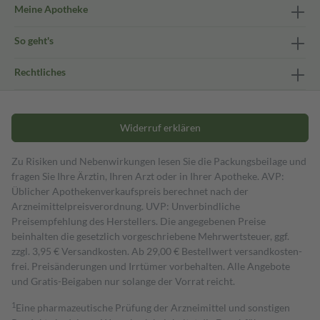
Meine Apotheke
So geht's
Rechtliches
Widerruf erklären
Zu Risiken und Nebenwirkungen lesen Sie die Packungsbeilage und
fragen Sie Ihre Ärztin, Ihren Arzt oder in Ihrer Apotheke. AVP:
Üblicher Apothekenverkaufspreis berechnet nach der
Arzneimittelpreisverordnung. UVP: Unverbindliche
Preisempfehlung des Herstellers. Die angegebenen Preise
beinhalten die gesetzlich vorgeschriebene Mehrwertsteuer, ggf.
zzgl. 3,95 € Versandkosten. Ab 29,00 € Bestell­wert versand­kosten­
frei. Preisänderungen und Irrtümer vorbehalten. Alle Angebote
und Gratis-Beigaben nur solange der Vorrat reicht.
1
Eine pharmazeutische Prüfung der Arzneimittel und sonstigen