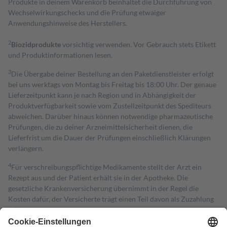
Produkte in deinem Warenkorb beinhaltet die Durchführung von
Wechselwirkungschecks und die Prüfung etwaiger
Anwendungshinweise des Herstellers.
2
Biozidprodukte
vorsichtig verwenden. Vor Gebrauch stets Etikett
und Produktinformationen lesen.
3
Die Übergabe deiner Bestellung an den Paketdienstleister erfolgt
bei uns werktags von Montag bis Freitag bis 18:00 Uhr. Der genaue
Lieferzeitpunkt kann je nach Region und in Abhängigkeit der
Produktverfügbarkeit sowie vom Zustellzeitpunkt des Spediteurs
abweichen. Darüber hinaus können notwendige pharmazeutische
Prüfungen, die zu deiner Arzneimittelsicherheit dienen, die
Lieferfrist um die Dauer der Prüfungen einschließlich Klärungen
verlängern.
4
Für verschreibungspflichtige Medikamente stellt der Arzt ein
Rezept aus und der Patient erhält sie in der Apotheke. Die
gesetzliche Krankenversicherung übernimmt in der Regel die
Kosten dafür, der Versicherte trägt einen Teil davon als Zuzahlung
mit.
Grundsätzlich leisten Mitglieder Zuzahlungen in Höhe von zehn