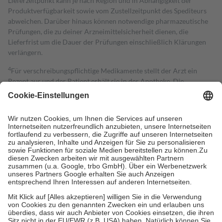
Lieferzeitpunkt kann je nach Region und in Abhängigkeit der
Produktverfügbarkeit sowie vom Zustellzeitpunkt des Spediteurs
abweichen. Darüber hinaus können notwendige pharmazeutische
Prüfungen, die zu deiner Arzneimittelsicherheit dienen, die
Lieferfrist um die Dauer der Prüfungen einschließlich Klärungen
verlängern.
4
Für verschreibungspflichtige Medikamente stellt der Arzt ein
Rezept aus und der Patient erhält sie in der Apotheke. Die
gesetzliche Krankenversicherung übernimmt in der Regel die
Kosten dafür, der Versicherte trägt einen Teil davon als Zuzahlung
mit.
Grundsätzlich leisten Mitglieder Zuzahlungen in Höhe von zehn
Prozent des Abgabepreises,
mindestens
jedoch
fünf Euro
und
höchstens zehn Euro.
Es sind jedoch nie mehr als die tatsächlichen
Kosten der Leistung zu entrichten.
Diese Regeln gelten grundsätzlich auch für Online-Apotheken.
Bei Heilmitteln und häuslicher Krankenpflege beträgt die
Zuzahlung zehn Prozent der Kosten sowie zehn Euro je
Verordnung.
Um das Engagement der Versicherten für ihre eigene Gesundheit zu
stärken und die besondere Stellung der Familie zu unterstützen,