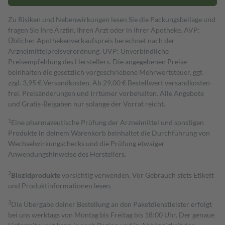
Zu Risiken und Nebenwirkungen lesen Sie die Packungsbeilage und
fragen Sie Ihre Ärztin, Ihren Arzt oder in Ihrer Apotheke. AVP:
Üblicher Apothekenverkaufspreis berechnet nach der
Arzneimittelpreisverordnung. UVP: Unverbindliche
Preisempfehlung des Herstellers. Die angegebenen Preise
beinhalten die gesetzlich vorgeschriebene Mehrwertsteuer, ggf.
zzgl. 3,95 € Versandkosten. Ab 29,00 € Bestell­wert versand­kosten­
frei. Preisänderungen und Irrtümer vorbehalten. Alle Angebote
und Gratis-Beigaben nur solange der Vorrat reicht.
1
Eine pharmazeutische Prüfung der Arzneimittel und sonstigen
Produkte in deinem Warenkorb beinhaltet die Durchführung von
Wechselwirkungschecks und die Prüfung etwaiger
Anwendungshinweise des Herstellers.
2
Biozidprodukte
vorsichtig verwenden. Vor Gebrauch stets Etikett
und Produktinformationen lesen.
3
Die Übergabe deiner Bestellung an den Paketdienstleister erfolgt
bei uns werktags von Montag bis Freitag bis 18:00 Uhr. Der genaue