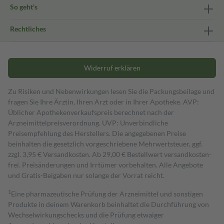
So geht's
Rechtliches
Widerruf erklären
Zu Risiken und Nebenwirkungen lesen Sie die Packungsbeilage und
fragen Sie Ihre Ärztin, Ihren Arzt oder in Ihrer Apotheke. AVP:
Üblicher Apothekenverkaufspreis berechnet nach der
Arzneimittelpreisverordnung. UVP: Unverbindliche
Preisempfehlung des Herstellers. Die angegebenen Preise
beinhalten die gesetzlich vorgeschriebene Mehrwertsteuer, ggf.
zzgl. 3,95 € Versandkosten. Ab 29,00 € Bestell­wert versand­kosten­
frei. Preisänderungen und Irrtümer vorbehalten. Alle Angebote
und Gratis-Beigaben nur solange der Vorrat reicht.
1
Eine pharmazeutische Prüfung der Arzneimittel und sonstigen
Produkte in deinem Warenkorb beinhaltet die Durchführung von
Wechselwirkungschecks und die Prüfung etwaiger