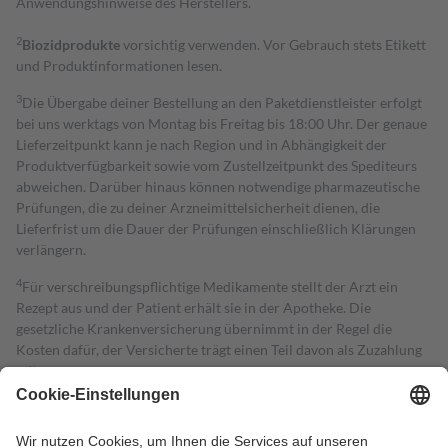
Anwendungshinweise des Herstellers.
2
Biozidprodukte
vorsichtig verwenden. Vor Gebrauch stets Etikett
und Produktinformationen lesen.
3
Die Übergabe deiner Bestellung an den Paketdienstleister erfolgt
bei uns werktags von Montag bis Freitag bis 18:00 Uhr. Der genaue
Lieferzeitpunkt kann je nach Region und in Abhängigkeit der
Produktverfügbarkeit sowie vom Zustellzeitpunkt des Spediteurs
abweichen. Darüber hinaus können notwendige pharmazeutische
Prüfungen, die zu deiner Arzneimittelsicherheit dienen, die
Lieferfrist um die Dauer der Prüfungen einschließlich Klärungen
verlängern.
4
Für verschreibungspflichtige Medikamente stellt der Arzt ein
Rezept aus und der Patient erhält sie in der Apotheke. Die
gesetzliche Krankenversicherung übernimmt in der Regel die
Kosten dafür, der Versicherte trägt einen Teil davon als Zuzahlung
mit.
Grundsätzlich leisten Mitglieder Zuzahlungen in Höhe von zehn
Prozent des Abgabepreises,
mindestens
jedoch
fünf Euro
und
höchstens zehn Euro.
Es sind jedoch nie mehr als die tatsächlichen