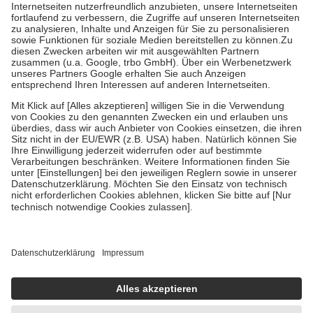
Kosten der Leistung zu entrichten.
Diese Regeln gelten grundsätzlich auch für Online-Apotheken.
Bei Heilmitteln und häuslicher Krankenpflege beträgt die
Zuzahlung zehn Prozent der Kosten sowie zehn Euro je
Verordnung.
Um das Engagement der Versicherten für ihre eigene Gesundheit zu
stärken und die besondere Stellung der Familie zu unterstützen,
fallen
keine Zuzahlungen
an bei:
• Kindern und Jugendlichen bis zum vollendeten 18. Lebensjahr
mit Ausnahme der Fahrkosten
• Untersuchungen zur Vorsorge und Früherkennung, die von der
GKV getragen werden
• empfohlenen Schutzimpfungen
• Harn- und Blutteststreifen
Wir nutzen Trusted Shops als unabhängigen Dienstleister für die
Einholung von Bewertungen. Trusted Shops hat Maßnahmen
getroffen, um sicherzustellen, dass es sich um echte Bewertungen
handelt. Mehr Informationen findest du hier:
https://help.etrusted.com/hc/de/articles/4419944605341
Einige Bilder und Inhalte wurden unter Zuhilfenahme künstlicher