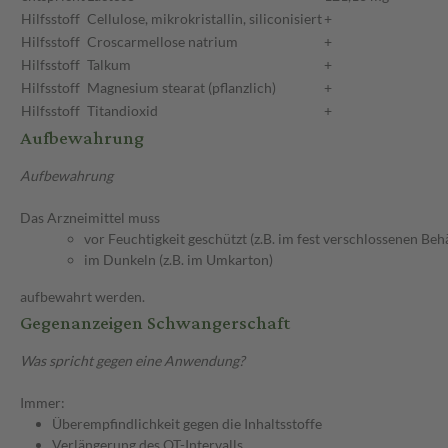
Hilfsstoff
Cellulose, mikrokristallin, siliconisiert
+
Hilfsstoff
Croscarmellose natrium
+
Hilfsstoff
Talkum
+
Hilfsstoff
Magnesium stearat (pflanzlich)
+
Hilfsstoff
Titandioxid
+
Aufbewahrung
Aufbewahrung
Das Arzneimittel muss
vor Feuchtigkeit geschützt (z.B. im fest verschlossenen Behä
im Dunkeln (z.B. im Umkarton)
aufbewahrt werden.
Gegenanzeigen Schwangerschaft
Was spricht gegen eine Anwendung?
Immer:
Überempfindlichkeit gegen die Inhaltsstoffe
Verlängerung des QT-Intervalls