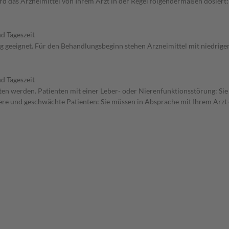
 das Arzneimittel von Ihrem Arzt in der Regel folgendermaßen dosiert:
d Tageszeit
ng geeignet. Für den Behandlungsbeginn stehen Arzneimittel mit niedrige
d Tageszeit
tten werden. Patienten mit einer Leber- oder Nierenfunktionsstörung: Sie
re und geschwächte Patienten: Sie müssen in Absprache mit Ihrem Arzt e