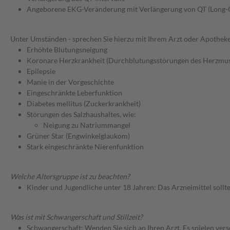
Angeborene EKG-Veränderung mit Verlängerung von QT (Long
Unter Umständen - sprechen Sie hierzu mit Ihrem Arzt oder Apotheke
Erhöhte Blutungsneigung
Koronare Herzkrankheit (Durchblutungsstörungen des Herzmus
Epilepsie
Manie in der Vorgeschichte
Eingeschränkte Leberfunktion
Diabetes mellitus (Zuckerkrankheit)
Störungen des Salzhaushaltes, wie:
Neigung zu Natriummangel
Grüner Star (Engwinkelglaukom)
Stark eingeschränkte Nierenfunktion
Welche Altersgruppe ist zu beachten?
Kinder und Jugendliche unter 18 Jahren: Das Arzneimittel sollt
Was ist mit Schwangerschaft und Stillzeit?
Schwangerschaft: Wenden Sie sich an Ihren Arzt. Es spielen ve