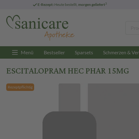
3
E-Rezept:
Heute bestellt,
morgen geliefert
Menü
Bestseller
Sparsets
Schmerzen & Ver
ESCITALOPRAM HEC PHAR 15MG
Rezeptpflichtig