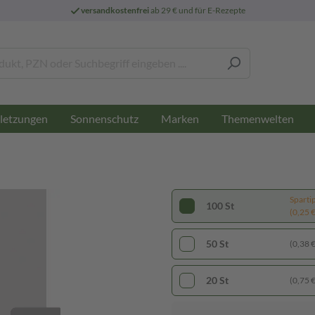
versandkostenfrei
ab 29 € und für E-Rezepte
letzungen
Sonnenschutz
Marken
Themenwelten
Sparti
100 St
(0,25 € 
50 St
(0,38 € 
20 St
(0,75 € 