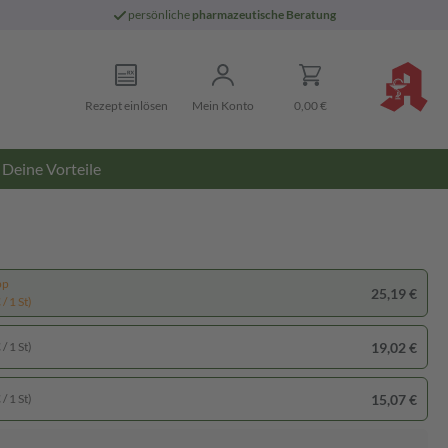
persönliche
pharmazeutische Beratung
Rezept einlösen
Mein Konto
0,00 €
Deine Vorteile
pp
25,19 €
/ 1 St)
19,02 €
/ 1 St)
15,07 €
/ 1 St)