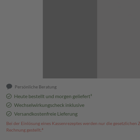
Abbildung kann abweichen
Persönliche Beratung
Heute bestellt und morgen geliefert³
Wechselwirkungscheck inklusive
Versandkostenfreie Lieferung
Bei der Einlösung eines Kassenrezeptes werden nur die gesetzlichen 
Rechnung gestellt.⁴