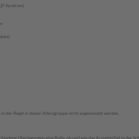
-QT-Syndrom)
r:
kels)
e in der Regel in dieser Altersgruppe nicht angewendet werden.
rschiedene Überlegungen eine Rolle, ob und wie das Arzneimittel in der