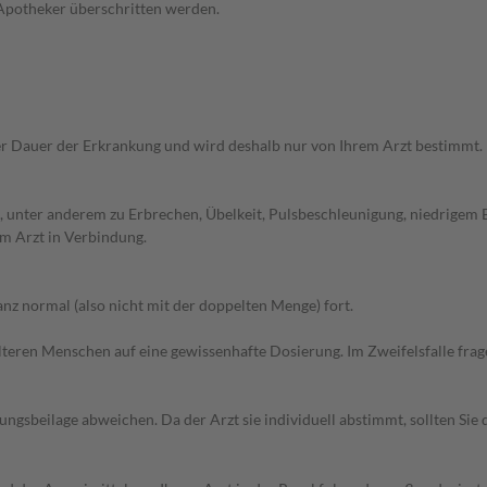
 Apotheker überschritten werden.
r Dauer der Erkrankung und wird deshalb nur von Ihrem Arzt bestimmt.
 unter anderem zu Erbrechen, Übelkeit, Pulsbeschleunigung, niedrigem 
m Arzt in Verbindung.
z normal (also nicht mit der doppelten Menge) fort.
d älteren Menschen auf eine gewissenhafte Dosierung. Im Zweifelsfalle f
gsbeilage abweichen. Da der Arzt sie individuell abstimmt, sollten Si