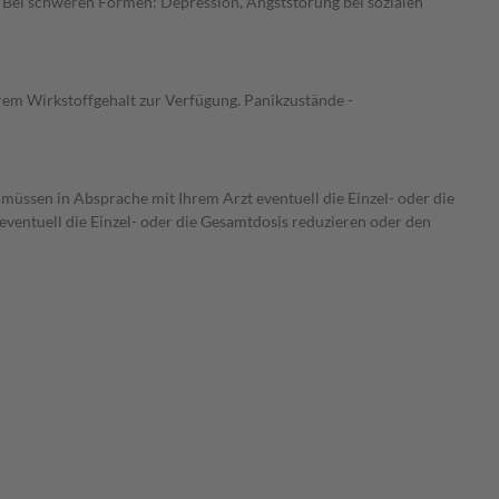
 Bei schweren Formen: Depression, Angststörung bei sozialen
rem Wirkstoffgehalt zur Verfügung. Panikzustände -
 müssen in Absprache mit Ihrem Arzt eventuell die Einzel- oder die
ventuell die Einzel- oder die Gesamtdosis reduzieren oder den