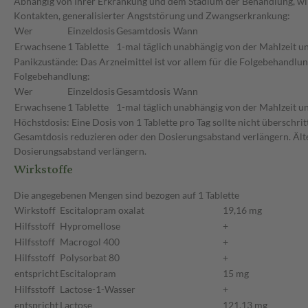
Abhängig von Ihrer Erkrankung und dem Stadium der Behandlung, wird
Kontakten, generalisierter Angststörung und Zwangserkrankung:
Wer
Einzeldosis
Gesamtdosis
Wann
Erwachsene
1 Tablette
1-mal täglich
unabhängig von der Mahlzeit un
Panikzustände: Das Arzneimittel ist vor allem für die Folgebehandlu
Folgebehandlung:
Wer
Einzeldosis
Gesamtdosis
Wann
Erwachsene
1 Tablette
1-mal täglich
unabhängig von der Mahlzeit un
Höchstdosis: Eine Dosis von 1 Tablette pro Tag sollte nicht überschri
Gesamtdosis reduzieren oder den Dosierungsabstand verlängern. Älte
Dosierungsabstand verlängern.
Wirkstoffe
Die angegebenen Mengen sind bezogen auf 1 Tablette
Wirkstoff
Escitalopram oxalat
19,16 mg
Hilfsstoff
Hypromellose
+
Hilfsstoff
Macrogol 400
+
Hilfsstoff
Polysorbat 80
+
entspricht
Escitalopram
15 mg
Hilfsstoff
Lactose-1-Wasser
+
entspricht
Lactose
121,13 mg