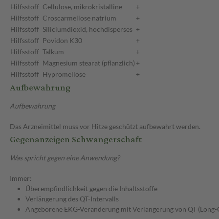
Hilfsstoff
Cellulose, mikrokristalline
+
Hilfsstoff
Croscarmellose natrium
+
Hilfsstoff
Siliciumdioxid, hochdisperses
+
Hilfsstoff
Povidon K30
+
Hilfsstoff
Talkum
+
Hilfsstoff
Magnesium stearat (pflanzlich)
+
Hilfsstoff
Hypromellose
+
Aufbewahrung
Aufbewahrung
Das Arzneimittel muss vor Hitze geschützt aufbewahrt werden.
Gegenanzeigen Schwangerschaft
Was spricht gegen eine Anwendung?
Immer:
Überempfindlichkeit gegen die Inhaltsstoffe
Verlängerung des QT-Intervalls
Angeborene EKG-Veränderung mit Verlängerung von QT (Long