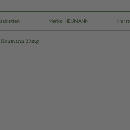
tabletten
Marke: HEUMANN
Herst
am Heumann 20mg