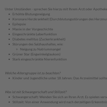
Unter Umständen - sprechen Sie hierzu mit Ihrem Arzt oder Apotheke
Erhöhte Blutungsneigung
Koronare Herzkrankheit (Durchblutungsstörungen des Herzmus
Epilepsie
Manie in der Vorgeschichte
Eingeschränkte Leberfunktion
Diabetes mellitus (Zuckerkrankheit)
Störungen des Salzhaushaltes, wie:
Neigung zu Natriummangel
Grüner Star (Engwinkelglaukom)
Stark eingeschränkte Nierenfunktion
Welche Altersgruppe ist zu beachten?
Kinder und Jugendliche unter 18 Jahren: Das Arzneimittel sollt
Was ist mit Schwangerschaft und Stillzeit?
Schwangerschaft: Wenden Sie sich an Ihren Arzt. Es spielen ve
Stillzeit: Von einer Anwendung wird nach derzeitigen Erkenntniss