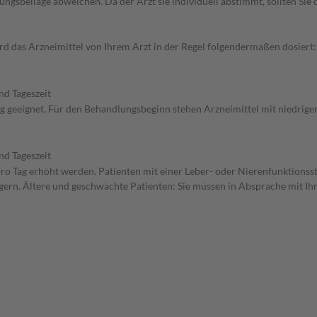
gsbeilage abweichen. Da der Arzt sie individuell abstimmt, sollten Si
 das Arzneimittel von Ihrem Arzt in der Regel folgendermaßen dosiert: 
nd Tageszeit
ng geeignet. Für den Behandlungsbeginn stehen Arzneimittel mit niedrige
nd Tageszeit
 pro Tag erhöht werden. Patienten mit einer Leber- oder Nierenfunktionss
ern. Ältere und geschwächte Patienten: Sie müssen in Absprache mit Ihre