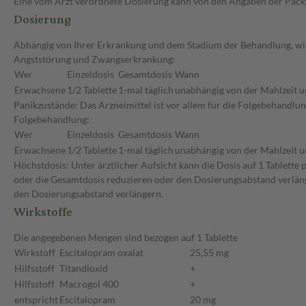
Eine vom Arzt verordnete Dosierung kann von den Angaben der Packun
Dosierung
Abhängig von Ihrer Erkrankung und dem Stadium der Behandlung, wird
Angststörung und Zwangserkrankung:
Wer
Einzeldosis
Gesamtdosis
Wann
Erwachsene
1/2 Tablette
1-mal täglich
unabhängig von der Mahlzeit u
Panikzustände: Das Arzneimittel ist vor allem für die Folgebehandlu
Folgebehandlung:
Wer
Einzeldosis
Gesamtdosis
Wann
Erwachsene
1/2 Tablette
1-mal täglich
unabhängig von der Mahlzeit u
Höchstdosis: Unter ärztlicher Aufsicht kann die Dosis auf 1 Tablette
oder die Gesamtdosis reduzieren oder den Dosierungsabstand verläng
den Dosierungsabstand verlängern.
Wirkstoffe
Die angegebenen Mengen sind bezogen auf 1 Tablette
Wirkstoff
Escitalopram oxalat
25,55 mg
Hilfsstoff
Titandioxid
+
Hilfsstoff
Macrogol 400
+
entspricht
Escitalopram
20 mg