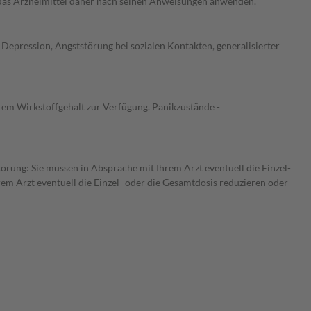
e das Arzneimittel daher nach seinen Anweisungen anwenden.
Depression, Angststörung bei sozialen Kontakten, generalisierter
rem Wirkstoffgehalt zur Verfügung. Panikzustände -
törung: Sie müssen in Absprache mit Ihrem Arzt eventuell die Einzel-
m Arzt eventuell die Einzel- oder die Gesamtdosis reduzieren oder