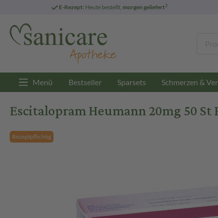
3
E-Rezept:
Heute bestellt,
morgen geliefert
Menü
Bestseller
Sparsets
Schmerzen & Ver
Escitalopram Heumann 20mg 50 St 
Rezeptpflichtig