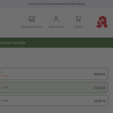
persönliche
pharmazeutische Beratung
Rezept einlösen
Mein Konto
0,00 €
Deine Vorteile
pp
30,04 €
/ 1 St)
21,56 €
/ 1 St)
15,87 €
/ 1 St)