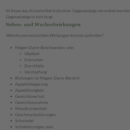
Ist Ihnen das Arzneimittel trotz einer Gegenanzeige verordnet worden
Gegenanzeige in sich birgt.
Neben- und Wechselwirkungen
Welche unerwünschten Wirkungen können auftreten?
Magen-Darm-Beschwerden, wie:
Übelkeit
Erbrechen
Durchfälle
Verstopfung
Blutungen im Magen-Darm-Bereich
Appetitsteigerung
Appetitlosigkeit
Gewichtsverlust
Gewichtszunahme
Mundtrockenheit
Geschmacksstörungen
Schwindel
Schlafstörungen, wie: