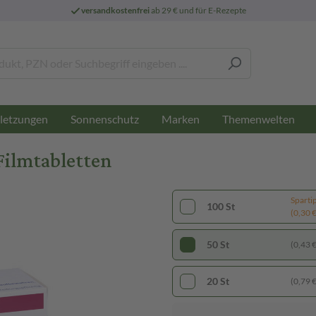
versandkostenfrei
ab 29 € und für E-Rezepte
letzungen
Sonnenschutz
Marken
Themenwelten
Filmtabletten
Sparti
100 St
(0,30 € 
50 St
(0,43 € 
20 St
(0,79 € 