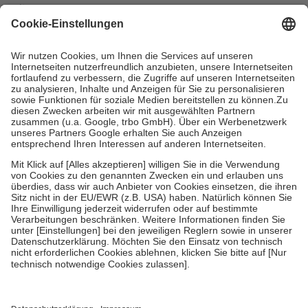
mit.
Grundsätzlich leisten Mitglieder Zuzahlungen in Höhe von zehn
Prozent des Abgabepreises,
mindestens
jedoch
fünf Euro
und
höchstens zehn Euro.
Es sind jedoch nie mehr als die tatsächlichen
Kosten der Leistung zu entrichten.
Diese Regeln gelten grundsätzlich auch für Online-Apotheken.
Bei Heilmitteln und häuslicher Krankenpflege beträgt die
Zuzahlung zehn Prozent der Kosten sowie zehn Euro je
Verordnung.
Um das Engagement der Versicherten für ihre eigene Gesundheit zu
stärken und die besondere Stellung der Familie zu unterstützen,
fallen
keine Zuzahlungen
an bei:
• Kindern und Jugendlichen bis zum vollendeten 18. Lebensjahr
mit Ausnahme der Fahrkosten
• Untersuchungen zur Vorsorge und Früherkennung, die von der
GKV getragen werden
• empfohlenen Schutzimpfungen
• Harn- und Blutteststreifen
Wir nutzen Trusted Shops als unabhängigen Dienstleister für die
Einholung von Bewertungen. Trusted Shops hat Maßnahmen
getroffen, um sicherzustellen, dass es sich um echte Bewertungen