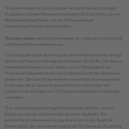
1
Eine pharmazeutische Prüfung der Arzneimittel und sonstigen
Produkte in deinem Warenkorb beinhaltet die Durchführung von
Wechselwirkungschecks und die Prüfung etwaiger
Anwendungshinweise des Herstellers.
2
Biozidprodukte
vorsichtig verwenden. Vor Gebrauch stets Etikett
und Produktinformationen lesen.
3
Die Übergabe deiner Bestellung an den Paketdienstleister erfolgt
bei uns werktags von Montag bis Freitag bis 18:00 Uhr. Der genaue
Lieferzeitpunkt kann je nach Region und in Abhängigkeit der
Produktverfügbarkeit sowie vom Zustellzeitpunkt des Spediteurs
abweichen. Darüber hinaus können notwendige pharmazeutische
Prüfungen, die zu deiner Arzneimittelsicherheit dienen, die
Lieferfrist um die Dauer der Prüfungen einschließlich Klärungen
verlängern.
4
Für verschreibungspflichtige Medikamente stellt der Arzt ein
Rezept aus und der Patient erhält sie in der Apotheke. Die
gesetzliche Krankenversicherung übernimmt in der Regel die
Kosten dafür, der Versicherte trägt einen Teil davon als Zuzahlung