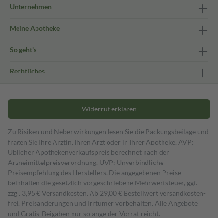
Unternehmen
Meine Apotheke
So geht's
Rechtliches
Widerruf erklären
Zu Risiken und Nebenwirkungen lesen Sie die Packungsbeilage und
fragen Sie Ihre Ärztin, Ihren Arzt oder in Ihrer Apotheke. AVP:
Üblicher Apothekenverkaufspreis berechnet nach der
Arzneimittelpreisverordnung. UVP: Unverbindliche
Preisempfehlung des Herstellers. Die angegebenen Preise
beinhalten die gesetzlich vorgeschriebene Mehrwertsteuer, ggf.
zzgl. 3,95 € Versandkosten. Ab 29,00 € Bestell­wert versand­kosten­
frei. Preisänderungen und Irrtümer vorbehalten. Alle Angebote
und Gratis-Beigaben nur solange der Vorrat reicht.