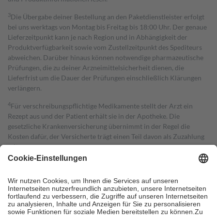
3
Die Übergabe deiner Bestellung an den Paketdienstleister erfolgt
bei uns werktags von Montag bis Freitag bis 18:00 Uhr. Der genaue
Lieferzeitpunkt kann je nach Region und in Abhängigkeit der
Produktverfügbarkeit sowie vom Zustellzeitpunkt des Spediteurs
abweichen. Darüber hinaus können notwendige pharmazeutische
Prüfungen, die zu deiner Arzneimittelsicherheit dienen, die
Lieferfrist um die Dauer der Prüfungen einschließlich Klärungen
verlängern.
4
Für verschreibungspflichtige Medikamente stellt der Arzt ein
Rezept aus und der Patient erhält sie in der Apotheke. Die
gesetzliche Krankenversicherung übernimmt in der Regel die
Kosten dafür, der Versicherte trägt einen Teil davon als Zuzahlung
mit.
Grundsätzlich leisten Mitglieder Zuzahlungen in Höhe von zehn
Prozent des Abgabepreises,
mindestens
jedoch
fünf Euro
und
höchstens zehn Euro.
Es sind jedoch nie mehr als die tatsächlichen
Kosten der Leistung zu entrichten.
Diese Regeln gelten grundsätzlich auch für Online-Apotheken.
Bei Heilmitteln und häuslicher Krankenpflege beträgt die