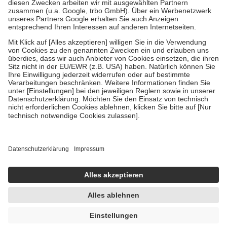
Zuzahlung zehn Prozent der Kosten sowie zehn Euro je
Verordnung.
Um das Engagement der Versicherten für ihre eigene Gesundheit zu
stärken und die besondere Stellung der Familie zu unterstützen,
fallen
keine Zuzahlungen
an bei:
• Kindern und Jugendlichen bis zum vollendeten 18. Lebensjahr
mit Ausnahme der Fahrkosten
• Untersuchungen zur Vorsorge und Früherkennung, die von der
GKV getragen werden
• empfohlenen Schutzimpfungen
• Harn- und Blutteststreifen
Wir nutzen Trusted Shops als unabhängigen Dienstleister für die
Einholung von Bewertungen. Trusted Shops hat Maßnahmen
getroffen, um sicherzustellen, dass es sich um echte Bewertungen
handelt. Mehr Informationen findest du hier:
https://help.etrusted.com/hc/de/articles/4419944605341
Einige Bilder und Inhalte wurden unter Zuhilfenahme künstlicher
Intelligenz erstellt.