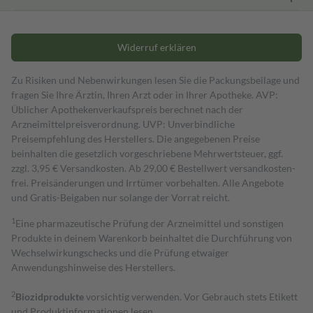
Widerruf erklären
Zu Risiken und Nebenwirkungen lesen Sie die Packungsbeilage und
fragen Sie Ihre Ärztin, Ihren Arzt oder in Ihrer Apotheke. AVP:
Üblicher Apothekenverkaufspreis berechnet nach der
Arzneimittelpreisverordnung. UVP: Unverbindliche
Preisempfehlung des Herstellers. Die angegebenen Preise
beinhalten die gesetzlich vorgeschriebene Mehrwertsteuer, ggf.
zzgl. 3,95 € Versandkosten. Ab 29,00 € Bestell­wert versand­kosten­
frei. Preisänderungen und Irrtümer vorbehalten. Alle Angebote
und Gratis-Beigaben nur solange der Vorrat reicht.
1
Eine pharmazeutische Prüfung der Arzneimittel und sonstigen
Produkte in deinem Warenkorb beinhaltet die Durchführung von
Wechselwirkungschecks und die Prüfung etwaiger
Anwendungshinweise des Herstellers.
2
Biozidprodukte
vorsichtig verwenden. Vor Gebrauch stets Etikett
und Produktinformationen lesen.