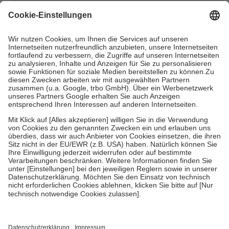
mit.
Grundsätzlich leisten Mitglieder Zuzahlungen in Höhe von zehn
Prozent des Abgabepreises,
mindestens
jedoch
fünf Euro
und
höchstens zehn Euro.
Es sind jedoch nie mehr als die tatsächlichen
Kosten der Leistung zu entrichten.
Diese Regeln gelten grundsätzlich auch für Online-Apotheken.
Bei Heilmitteln und häuslicher Krankenpflege beträgt die
Zuzahlung zehn Prozent der Kosten sowie zehn Euro je
Verordnung.
Um das Engagement der Versicherten für ihre eigene Gesundheit zu
stärken und die besondere Stellung der Familie zu unterstützen,
fallen
keine Zuzahlungen
an bei:
• Kindern und Jugendlichen bis zum vollendeten 18. Lebensjahr
mit Ausnahme der Fahrkosten
• Untersuchungen zur Vorsorge und Früherkennung, die von der
GKV getragen werden
• empfohlenen Schutzimpfungen
• Harn- und Blutteststreifen
Wir nutzen Trusted Shops als unabhängigen Dienstleister für die
Einholung von Bewertungen. Trusted Shops hat Maßnahmen
getroffen, um sicherzustellen, dass es sich um echte Bewertungen