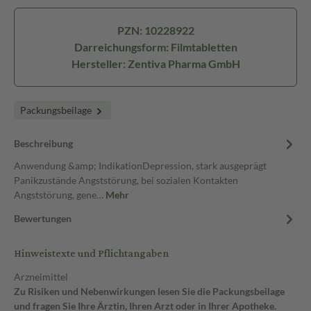
PZN: 10228922
Darreichungsform: Filmtabletten
Hersteller: Zentiva Pharma GmbH
Packungsbeilage
Beschreibung
Anwendung &amp; IndikationDepression, stark ausgeprägt
Panikzustände Angststörung, bei sozialen Kontakten
Angststörung, gene…
Mehr
Bewertungen
Hinweistexte und Pflichtangaben
Arzneimittel
Zu Risiken und Nebenwirkungen lesen Sie die Packungsbeilage
und fragen Sie Ihre Ärztin, Ihren Arzt oder in Ihrer Apotheke.