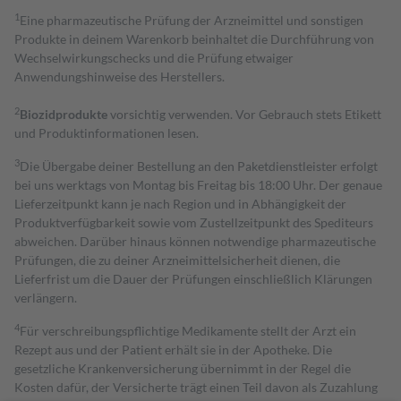
1
Eine pharmazeutische Prüfung der Arzneimittel und sonstigen
Produkte in deinem Warenkorb beinhaltet die Durchführung von
Wechselwirkungschecks und die Prüfung etwaiger
Anwendungshinweise des Herstellers.
2
Biozidprodukte
vorsichtig verwenden. Vor Gebrauch stets Etikett
und Produktinformationen lesen.
3
Die Übergabe deiner Bestellung an den Paketdienstleister erfolgt
bei uns werktags von Montag bis Freitag bis 18:00 Uhr. Der genaue
Lieferzeitpunkt kann je nach Region und in Abhängigkeit der
Produktverfügbarkeit sowie vom Zustellzeitpunkt des Spediteurs
abweichen. Darüber hinaus können notwendige pharmazeutische
Prüfungen, die zu deiner Arzneimittelsicherheit dienen, die
Lieferfrist um die Dauer der Prüfungen einschließlich Klärungen
verlängern.
4
Für verschreibungspflichtige Medikamente stellt der Arzt ein
Rezept aus und der Patient erhält sie in der Apotheke. Die
gesetzliche Krankenversicherung übernimmt in der Regel die
Kosten dafür, der Versicherte trägt einen Teil davon als Zuzahlung