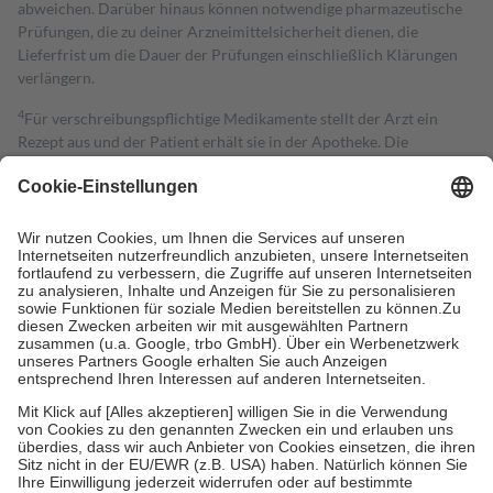
abweichen. Darüber hinaus können notwendige pharmazeutische
Prüfungen, die zu deiner Arzneimittelsicherheit dienen, die
Lieferfrist um die Dauer der Prüfungen einschließlich Klärungen
verlängern.
4
Für verschreibungspflichtige Medikamente stellt der Arzt ein
Rezept aus und der Patient erhält sie in der Apotheke. Die
gesetzliche Krankenversicherung übernimmt in der Regel die
Kosten dafür, der Versicherte trägt einen Teil davon als Zuzahlung
mit.
Grundsätzlich leisten Mitglieder Zuzahlungen in Höhe von zehn
Prozent des Abgabepreises,
mindestens
jedoch
fünf Euro
und
höchstens zehn Euro.
Es sind jedoch nie mehr als die tatsächlichen
Kosten der Leistung zu entrichten.
Diese Regeln gelten grundsätzlich auch für Online-Apotheken.
Bei Heilmitteln und häuslicher Krankenpflege beträgt die
Zuzahlung zehn Prozent der Kosten sowie zehn Euro je
Verordnung.
Um das Engagement der Versicherten für ihre eigene Gesundheit zu
stärken und die besondere Stellung der Familie zu unterstützen,
fallen
keine Zuzahlungen
an bei:
• Kindern und Jugendlichen bis zum vollendeten 18. Lebensjahr