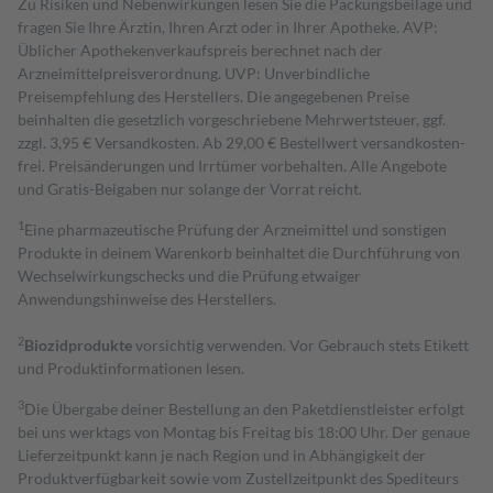
Zu Risiken und Nebenwirkungen lesen Sie die Packungsbeilage und
fragen Sie Ihre Ärztin, Ihren Arzt oder in Ihrer Apotheke. AVP:
Üblicher Apothekenverkaufspreis berechnet nach der
Arzneimittelpreisverordnung. UVP: Unverbindliche
Preisempfehlung des Herstellers. Die angegebenen Preise
beinhalten die gesetzlich vorgeschriebene Mehrwertsteuer, ggf.
zzgl. 3,95 € Versandkosten. Ab 29,00 € Bestell­wert versand­kosten­
frei. Preisänderungen und Irrtümer vorbehalten. Alle Angebote
und Gratis-Beigaben nur solange der Vorrat reicht.
1
Eine pharmazeutische Prüfung der Arzneimittel und sonstigen
Produkte in deinem Warenkorb beinhaltet die Durchführung von
Wechselwirkungschecks und die Prüfung etwaiger
Anwendungshinweise des Herstellers.
2
Biozidprodukte
vorsichtig verwenden. Vor Gebrauch stets Etikett
und Produktinformationen lesen.
3
Die Übergabe deiner Bestellung an den Paketdienstleister erfolgt
bei uns werktags von Montag bis Freitag bis 18:00 Uhr. Der genaue
Lieferzeitpunkt kann je nach Region und in Abhängigkeit der
Produktverfügbarkeit sowie vom Zustellzeitpunkt des Spediteurs