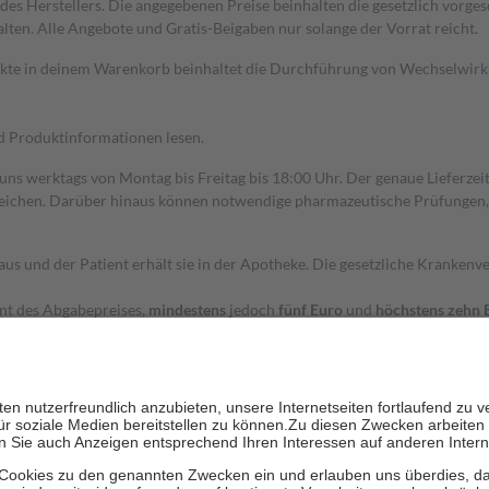
s Herstellers. Die angegebenen Preise beinhalten die gesetzlich vorgesc
alten. Alle Angebote und Gratis-Beigaben nur solange der Vorrat reicht.
dukte in deinem Warenkorb beinhaltet die Durchführung von Wechselwir
nd Produktinformationen lesen.
 uns werktags von Montag bis Freitag bis 18:00 Uhr. Der genaue Lieferze
ichen. Darüber hinaus können notwendige pharmazeutische Prüfungen, die
aus und der Patient erhält sie in der Apotheke. Die gesetzliche Krankenv
ent des Abgabepreises,
mindestens
jedoch
fünf Euro
und
höchstens zehn 
zehn Prozent der Kosten sowie zehn Euro je Verordnung.
rken und die besondere Stellung der Familie zu unterstützen, fallen
kein
 Ausnahme der Fahrkosten
 getragen werden