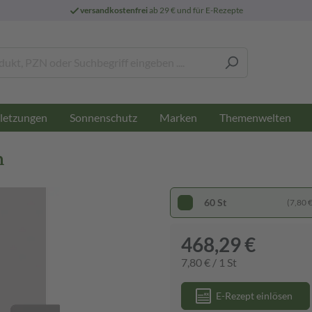
versandkostenfrei
ab 29 € und für E-Rezepte
letzungen
Sonnenschutz
Marken
Themenwelten
n
60 St
(7,80 € 
468,29 €
7,80 € / 1 St
E-Rezept einlösen