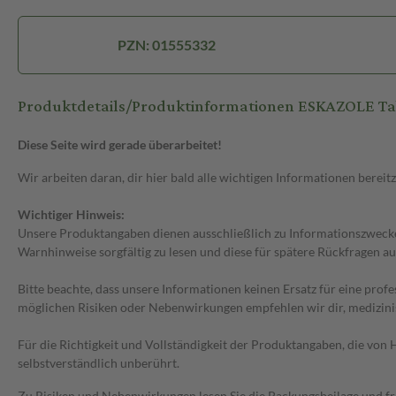
PZN: 01555332
Produktdetails/Produktinformationen ESKAZOLE Ta
Diese Seite wird gerade überarbeitet!
Wir arbeiten daran, dir hier bald alle wichtigen Informationen bereitz
Wichtiger Hinweis:
Unsere Produktangaben dienen ausschließlich zu Informationszwecken
Warnhinweise sorgfältig zu lesen und diese für spätere Rückfragen au
Bitte beachte, dass unsere Informationen keinen Ersatz für eine prof
möglichen Risiken oder Nebenwirkungen empfehlen wir dir, medizini
Für die Richtigkeit und Vollständigkeit der Produktangaben, die vo
selbstverständlich unberührt.
Zu Risiken und Nebenwirkungen lesen Sie die Packungsbeilage und frag