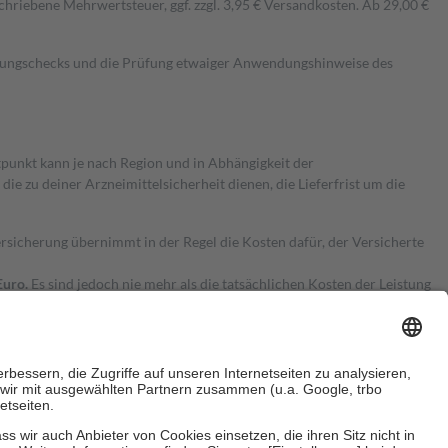
hriebene Mehrwertsteuer, ggf. zzgl. 3,95 € Versandkosten. Ab 29,00 €
kungschecks und die Prüfung etwaiger Anwendungshinweise des
itpunkt kann je nach Region und in Abhängigkeit der
 zu deiner Arzneimittelsicherheit dienen, die Lieferfrist um die
ersicherung übernimmt in der Regel die Kosten dafür, der Versicherte
Euro.
Es sind jedoch nie mehr als die tatsächlichen Kosten der Leistung
e Zuzahlungen
an bei: