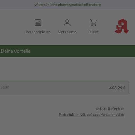
persönliche
pharmazeutische Beratung
Rezept einlösen
Mein Konto
0,00 €
Deine Vorteile
468,29 €
/ 1 St)
sofort lieferbar
Preise inkl. MwSt. ggf. zzgl. Versandkosten