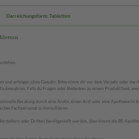
Darreichungsform: Tabletten
bletten
ustellen.
 und erfolgen ohne Gewähr. Bitte nimm dir vor dem Verzehr oder der An
fzubewahren. Falls du Fragen oder Bedenken zu einem Produkt hast, wende
essionelle Beratung durch eine Ärztin, einen Arzt oder eine Apothekerin
sches Fachpersonal zu konsultieren.
n Herstellern oder Dritten bereitgestellt werden, übernimmt die BS-Apot
en Sie Ihre Ärztin, Ihren Arzt oder in Ihrer Apotheke.