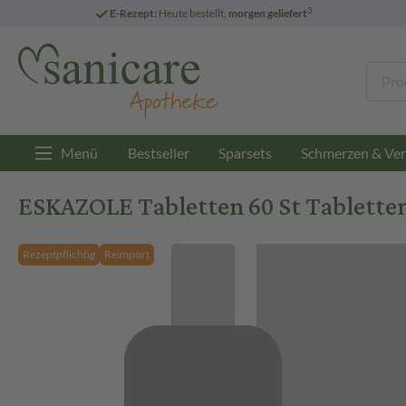
3
E-Rezept:
Heute bestellt,
morgen geliefert
Menü
Bestseller
Sparsets
Schmerzen & Ver
ESKAZOLE Tabletten 60 St Tablette
Rezeptpflichtig
Reimport