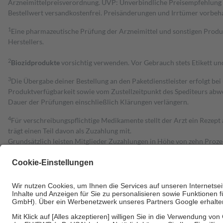
Arzneimittelpreisverordnung. UVP: Unverbindliche Preisempfehlung de
Bestell­wert versand­kosten­frei. Preisänderungen und Irrtümer vorbeh
1
Eine pharmazeutische Prüfung der Arzneimittel und sonstigen Pro
Herstellers.
2
Biozidprodukte
vorsichtig verwenden. Vor Gebrauch stets Etikett u
3
Die Übergabe deiner Bestellung an den Paketdienstleister erfolgt bei
Produktverfügbarkeit sowie vom Zustellzeitpunkt des Spediteurs abwe
Dauer der Prüfungen einschließlich Klärungen verlängern.
4
Für verschreibungspflichtige Medikamente stellt der Arzt ein Rezept 
trägt einen Teil davon als Zuzahlung mit.
Grundsätzlich leisten Mitglieder Zuzahlungen in Höhe von zehn Proz
zu entrichten.
Diese Regeln gelten grundsätzlich auch für Online-Apotheken.
Bei Heilmitteln und häuslicher Krankenpflege beträgt die Zuzahlung 
Um das Engagement der Versicherten für ihre eigene Gesundheit zu stä
• Kindern und Jugendlichen bis zum vollendeten 18. Lebensjahr mit
• Untersuchungen zur Vorsorge und Früherkennung, die von der GKV
• empfohlenen Schutzimpfungen