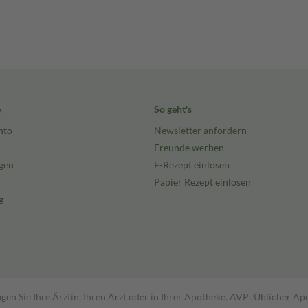
e
So geht's
nto
Newsletter anfordern
Freunde werben
gen
E-Rezept einlösen
Papier Rezept einlösen
g
gen Sie Ihre Ärztin, Ihren Arzt oder in Ihrer Apotheke. AVP: Üblicher A