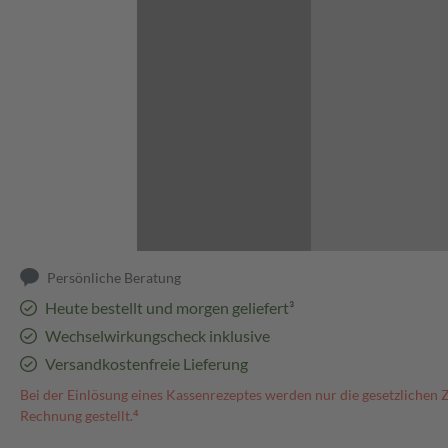
Abbildung kann abweichen
Persönliche Beratung
Heute bestellt und morgen geliefert³
Wechselwirkungscheck inklusive
Versandkostenfreie Lieferung
Bei der Einlösung eines Kassenrezeptes werden nur die gesetzlichen 
Rechnung gestellt.⁴