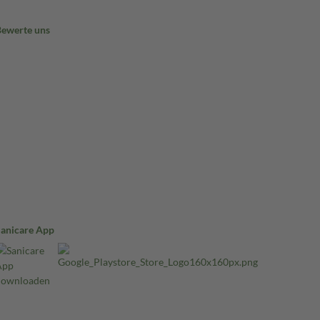
Bewerte uns
Sanicare App