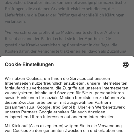
abweichen. Darüber hinaus können notwendige pharmazeutische
Prüfungen, die zu deiner Arzneimittelsicherheit dienen, die
Lieferfrist um die Dauer der Prüfungen einschließlich Klärungen
verlängern.
4
Für verschreibungspflichtige Medikamente stellt der Arzt ein
Rezept aus und der Patient erhält sie in der Apotheke. Die
gesetzliche Krankenversicherung übernimmt in der Regel die
Kosten dafür, der Versicherte trägt einen Teil davon als Zuzahlung
mit.
Grundsätzlich leisten Mitglieder Zuzahlungen in Höhe von zehn
Prozent des Abgabepreises,
mindestens
jedoch
fünf Euro
und
höchstens zehn Euro.
Es sind jedoch nie mehr als die tatsächlichen
Kosten der Leistung zu entrichten.
Diese Regeln gelten grundsätzlich auch für Online-Apotheken.
Bei Heilmitteln und häuslicher Krankenpflege beträgt die
Zuzahlung zehn Prozent der Kosten sowie zehn Euro je
Verordnung.
Um das Engagement der Versicherten für ihre eigene Gesundheit zu
stärken und die besondere Stellung der Familie zu unterstützen,
fallen
keine Zuzahlungen
an bei:
• Kindern und Jugendlichen bis zum vollendeten 18. Lebensjahr