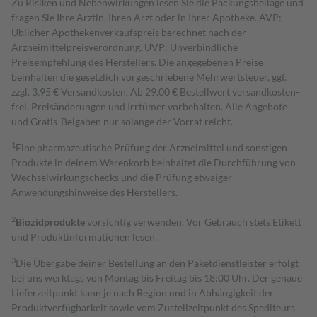
Zu Risiken und Nebenwirkungen lesen Sie die Packungsbeilage und
fragen Sie Ihre Ärztin, Ihren Arzt oder in Ihrer Apotheke. AVP:
Üblicher Apothekenverkaufspreis berechnet nach der
Arzneimittelpreisverordnung. UVP: Unverbindliche
Preisempfehlung des Herstellers. Die angegebenen Preise
beinhalten die gesetzlich vorgeschriebene Mehrwertsteuer, ggf.
zzgl. 3,95 € Versandkosten. Ab 29,00 € Bestell­wert versand­kosten­
frei. Preisänderungen und Irrtümer vorbehalten. Alle Angebote
und Gratis-Beigaben nur solange der Vorrat reicht.
1
Eine pharmazeutische Prüfung der Arzneimittel und sonstigen
Produkte in deinem Warenkorb beinhaltet die Durchführung von
Wechselwirkungschecks und die Prüfung etwaiger
Anwendungshinweise des Herstellers.
2
Biozidprodukte
vorsichtig verwenden. Vor Gebrauch stets Etikett
und Produktinformationen lesen.
3
Die Übergabe deiner Bestellung an den Paketdienstleister erfolgt
bei uns werktags von Montag bis Freitag bis 18:00 Uhr. Der genaue
Lieferzeitpunkt kann je nach Region und in Abhängigkeit der
Produktverfügbarkeit sowie vom Zustellzeitpunkt des Spediteurs