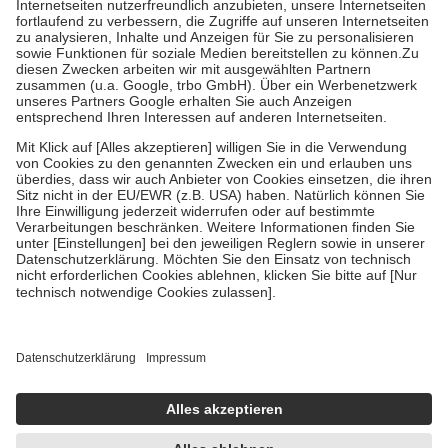
Kosten der Leistung zu entrichten.
Diese Regeln gelten grundsätzlich auch für Online-Apotheken.
Bei Heilmitteln und häuslicher Krankenpflege beträgt die
Zuzahlung zehn Prozent der Kosten sowie zehn Euro je
Verordnung.
Um das Engagement der Versicherten für ihre eigene Gesundheit zu
stärken und die besondere Stellung der Familie zu unterstützen,
fallen
keine Zuzahlungen
an bei:
• Kindern und Jugendlichen bis zum vollendeten 18. Lebensjahr
mit Ausnahme der Fahrkosten
• Untersuchungen zur Vorsorge und Früherkennung, die von der
GKV getragen werden
• empfohlenen Schutzimpfungen
• Harn- und Blutteststreifen
Wir nutzen Trusted Shops als unabhängigen Dienstleister für die
Einholung von Bewertungen. Trusted Shops hat Maßnahmen
getroffen, um sicherzustellen, dass es sich um echte Bewertungen
handelt. Mehr Informationen findest du hier:
https://help.etrusted.com/hc/de/articles/4419944605341
Einige Bilder und Inhalte wurden unter Zuhilfenahme künstlicher