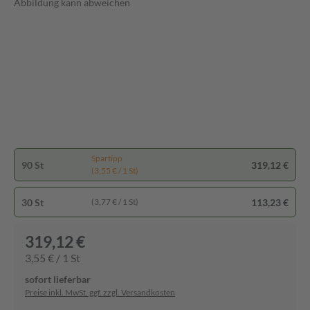
Abbildung kann abweichen
Spartipp
90 St
319,12 €
(3,55 € / 1 St)
30 St
113,23 €
(3,77 € / 1 St)
319,12 €
3,55 € / 1 St
sofort lieferbar
Preise inkl. MwSt. ggf. zzgl. Versandkosten