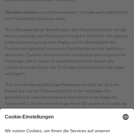
2
Biozidprodukte
vorsichtig verwenden. Vor Gebrauch stets Etikett
und Produktinformationen lesen.
3
Die Übergabe deiner Bestellung an den Paketdienstleister erfolgt
bei uns werktags von Montag bis Freitag bis 18:00 Uhr. Der genaue
Lieferzeitpunkt kann je nach Region und in Abhängigkeit der
Produktverfügbarkeit sowie vom Zustellzeitpunkt des Spediteurs
abweichen. Darüber hinaus können notwendige pharmazeutische
Prüfungen, die zu deiner Arzneimittelsicherheit dienen, die
Lieferfrist um die Dauer der Prüfungen einschließlich Klärungen
verlängern.
4
Für verschreibungspflichtige Medikamente stellt der Arzt ein
Rezept aus und der Patient erhält sie in der Apotheke. Die
gesetzliche Krankenversicherung übernimmt in der Regel die
Kosten dafür, der Versicherte trägt einen Teil davon als Zuzahlung
mit.
Grundsätzlich leisten Mitglieder Zuzahlungen in Höhe von zehn
Prozent des Abgabepreises,
mindestens
jedoch
fünf Euro
und
höchstens zehn Euro.
Es sind jedoch nie mehr als die tatsächlichen