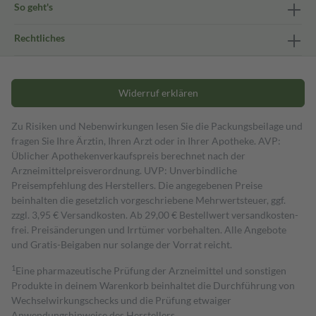
So geht's
Rechtliches
Widerruf erklären
Zu Risiken und Nebenwirkungen lesen Sie die Packungsbeilage und
fragen Sie Ihre Ärztin, Ihren Arzt oder in Ihrer Apotheke. AVP:
Üblicher Apothekenverkaufspreis berechnet nach der
Arzneimittelpreisverordnung. UVP: Unverbindliche
Preisempfehlung des Herstellers. Die angegebenen Preise
beinhalten die gesetzlich vorgeschriebene Mehrwertsteuer, ggf.
zzgl. 3,95 € Versandkosten. Ab 29,00 € Bestell­wert versand­kosten­
frei. Preisänderungen und Irrtümer vorbehalten. Alle Angebote
und Gratis-Beigaben nur solange der Vorrat reicht.
1
Eine pharmazeutische Prüfung der Arzneimittel und sonstigen
Produkte in deinem Warenkorb beinhaltet die Durchführung von
Wechselwirkungschecks und die Prüfung etwaiger
Anwendungshinweise des Herstellers.