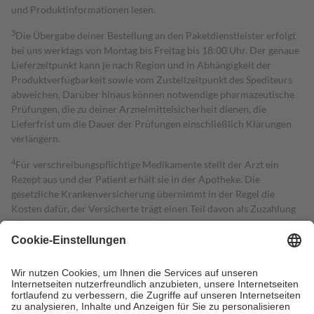
und Produktinformationen lesen.
3
Die Übergabe deiner Bestellung an den Paketdienstleister erfolgt
bei uns werktags von Montag bis Freitag bis 18:00 Uhr. Der genaue
Lieferzeitpunkt kann je nach Region und in Abhängigkeit der
Produktverfügbarkeit sowie vom Zustellzeitpunkt des Spediteurs
abweichen. Darüber hinaus können notwendige pharmazeutische
Prüfungen, die zu deiner Arzneimittelsicherheit dienen, die
Lieferfrist um die Dauer der Prüfungen einschließlich Klärungen
verlängern.
4
Für verschreibungspflichtige Medikamente stellt der Arzt ein
Rezept aus und der Patient erhält sie in der Apotheke. Die
gesetzliche Krankenversicherung übernimmt in der Regel die
Kosten dafür, der Versicherte trägt einen Teil davon als Zuzahlung
mit.
Grundsätzlich leisten Mitglieder Zuzahlungen in Höhe von zehn
Prozent des Abgabepreises,
mindestens
jedoch
fünf Euro
und
höchstens zehn Euro.
Es sind jedoch nie mehr als die tatsächlichen
Kosten der Leistung zu entrichten.
Diese Regeln gelten grundsätzlich auch für Online-Apotheken.
Bei Heilmitteln und häuslicher Krankenpflege beträgt die