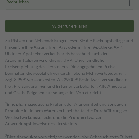
Rechtliches
Widerruf erklären
Zu Risiken und Nebenwirkungen lesen Sie die Packungsbeilage und
fragen Sie Ihre Ärztin, Ihren Arzt oder in Ihrer Apotheke. AVP:
Üblicher Apothekenverkaufspreis berechnet nach der
Arzneimittelpreisverordnung. UVP: Unverbindliche
Preisempfehlung des Herstellers. Die angegebenen Preise
beinhalten die gesetzlich vorgeschriebene Mehrwertsteuer, ggf.
zzgl. 3,95 € Versandkosten. Ab 29,00 € Bestell­wert versand­kosten­
frei. Preisänderungen und Irrtümer vorbehalten. Alle Angebote
und Gratis-Beigaben nur solange der Vorrat reicht.
1
Eine pharmazeutische Prüfung der Arzneimittel und sonstigen
Produkte in deinem Warenkorb beinhaltet die Durchführung von
Wechselwirkungschecks und die Prüfung etwaiger
Anwendungshinweise des Herstellers.
2
Biozidprodukte
vorsichtig verwenden. Vor Gebrauch stets Etikett