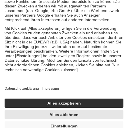
Zuzahlung zehn Prozent der Kosten sowie zehn Euro je
Verordnung.
Um das Engagement der Versicherten für ihre eigene Gesundheit zu
stärken und die besondere Stellung der Familie zu unterstützen,
fallen
keine Zuzahlungen
an bei:
• Kindern und Jugendlichen bis zum vollendeten 18. Lebensjahr
mit Ausnahme der Fahrkosten
• Untersuchungen zur Vorsorge und Früherkennung, die von der
GKV getragen werden
• empfohlenen Schutzimpfungen
• Harn- und Blutteststreifen
Wir nutzen Trusted Shops als unabhängigen Dienstleister für die
Einholung von Bewertungen. Trusted Shops hat Maßnahmen
getroffen, um sicherzustellen, dass es sich um echte Bewertungen
handelt. Mehr Informationen findest du hier:
https://help.etrusted.com/hc/de/articles/4419944605341
Einige Bilder und Inhalte wurden unter Zuhilfenahme künstlicher
Intelligenz erstellt.