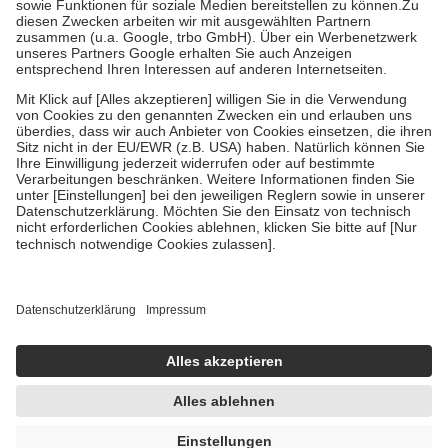
Zuzahlung zehn Prozent der Kosten sowie zehn Euro je
Verordnung.
Um das Engagement der Versicherten für ihre eigene Gesundheit zu
stärken und die besondere Stellung der Familie zu unterstützen,
fallen
keine Zuzahlungen
an bei:
• Kindern und Jugendlichen bis zum vollendeten 18. Lebensjahr
mit Ausnahme der Fahrkosten
• Untersuchungen zur Vorsorge und Früherkennung, die von der
GKV getragen werden
• empfohlenen Schutzimpfungen
• Harn- und Blutteststreifen
Wir nutzen Trusted Shops als unabhängigen Dienstleister für die
Einholung von Bewertungen. Trusted Shops hat Maßnahmen
getroffen, um sicherzustellen, dass es sich um echte Bewertungen
handelt. Mehr Informationen findest du hier:
https://help.etrusted.com/hc/de/articles/4419944605341
Einige Bilder und Inhalte wurden unter Zuhilfenahme künstlicher
Intelligenz erstellt.