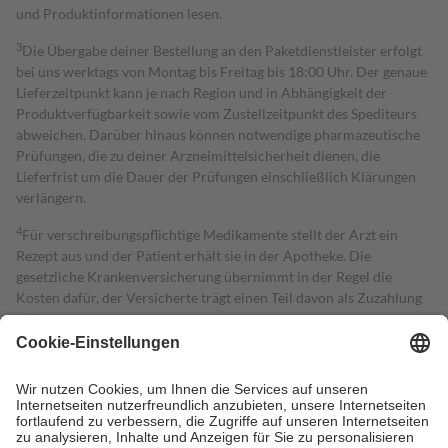
und Produktinformationen lesen.
3
Die Übergabe deiner Bestellung an den Paketdienstleister erfolgt
bei uns werktags von Montag bis Freitag bis 18:00 Uhr. Der genaue
Lieferzeitpunkt kann je nach Region und in Abhängigkeit der
Produktverfügbarkeit sowie vom Zustellzeitpunkt des Spediteurs
abweichen. Darüber hinaus können notwendige pharmazeutische
Prüfungen, die zu deiner Arzneimittelsicherheit dienen, die
Lieferfrist um die Dauer der Prüfungen einschließlich Klärungen
verlängern.
4
Für verschreibungspflichtige Medikamente stellt der Arzt ein
Rezept aus und der Patient erhält sie in der Apotheke. Die
gesetzliche Krankenversicherung übernimmt in der Regel die
Kosten dafür, der Versicherte trägt einen Teil davon als Zuzahlung
mit.
Grundsätzlich leisten Mitglieder Zuzahlungen in Höhe von zehn
Prozent des Abgabepreises,
mindestens
jedoch
fünf Euro
und
höchstens zehn Euro.
Es sind jedoch nie mehr als die tatsächlichen
Kosten der Leistung zu entrichten.
Diese Regeln gelten grundsätzlich auch für Online-Apotheken.
Bei Heilmitteln und häuslicher Krankenpflege beträgt die