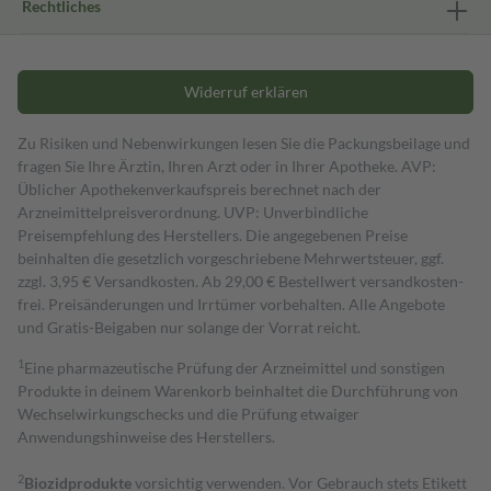
Rechtliches
Widerruf erklären
Zu Risiken und Nebenwirkungen lesen Sie die Packungsbeilage und
fragen Sie Ihre Ärztin, Ihren Arzt oder in Ihrer Apotheke. AVP:
Üblicher Apothekenverkaufspreis berechnet nach der
Arzneimittelpreisverordnung. UVP: Unverbindliche
Preisempfehlung des Herstellers. Die angegebenen Preise
beinhalten die gesetzlich vorgeschriebene Mehrwertsteuer, ggf.
zzgl. 3,95 € Versandkosten. Ab 29,00 € Bestell­wert versand­kosten­
frei. Preisänderungen und Irrtümer vorbehalten. Alle Angebote
und Gratis-Beigaben nur solange der Vorrat reicht.
1
Eine pharmazeutische Prüfung der Arzneimittel und sonstigen
Produkte in deinem Warenkorb beinhaltet die Durchführung von
Wechselwirkungschecks und die Prüfung etwaiger
Anwendungshinweise des Herstellers.
2
Biozidprodukte
vorsichtig verwenden. Vor Gebrauch stets Etikett