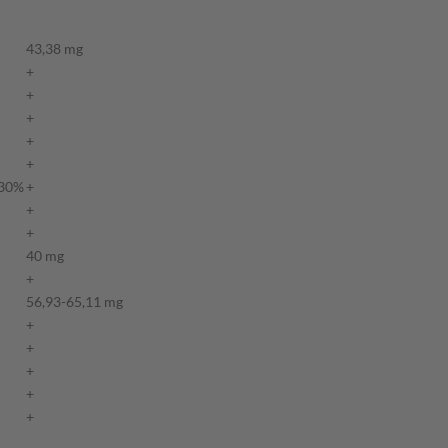
43,38 mg
+
+
+
+
+
 30%
+
+
+
40 mg
+
56,93-65,11 mg
+
+
+
+
+