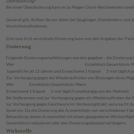
Überdosierung?
Bei einer Überdosierung kann es zu Magen-Darm-Beschwerden sowie 
Generell gilt: Achten Sie vor allem bei Säuglingen, Kleinkindern un
Vorsichtsmaßnahmen.
Eine vom Arzt verordnete Dosierung kann von den Angaben der Packun
Dosierung
Folgende Dosierungsempfehlungen werden gegeben - die Dosierung für
Wer
Einzeldosis
Gesamtdosis
W
Jugendliche ab 12 Jahren und Erwachsene
1 Kapsel
1-mal täglich
u
Zur Vorbeugung gegen ein Wiederauftreten von Blutungen eines Ma
Wer
Einzeldosis
Gesamtdosis
Wann
Erwachsene
1 Kapsel
1-mal täglich
unabhängig von der Mahlzeit
Bei Sodbrennen und zur Vorbeugung gegen ein Wiederauftreten der R
zur Vorbeugung gegen Geschwüre im Verdauungstrakt, verursacht durc
Syndrom: Da die Dosierung des Arzneimittels von verschiedenen Faktor
Behandlung stehen Arzneimittel mit einem geeigneteren Wirkstoffgeha
Gesamtdosis reduzieren oder den Dosierungsabstand verlängern.
Wirkstoffe