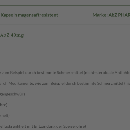
 Kapseln magensaftresistent
Marke: AbZ PH
l AbZ 40mg
um Beispiel durch bestimmte Schmerzmittel (nicht-steroidale Antiphlo
ch Medikamente, wie zum Beispiel durch bestimmte Schmerzmittel (nich
agengeschwürs
hre)
kheit)
efluxkrankheit mit Entzündung der Speiseröhre)