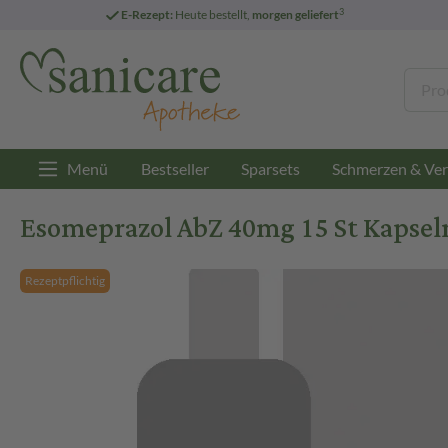
3
E-Rezept:
Heute bestellt,
morgen geliefert
Menü
Bestseller
Sparsets
Schmerzen & Ver
Esomeprazol AbZ 40mg 15 St Kapsel
Rezeptpflichtig