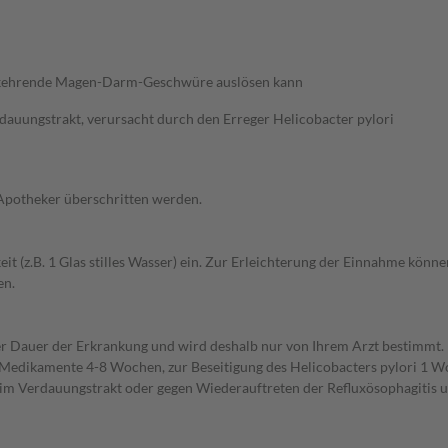
derkehrende Magen-Darm-Geschwüre auslösen kann
uungstrakt, verursacht durch den Erreger Helicobacter pylori
 Apotheker überschritten werden.
t (z.B. 1 Glas stilles Wasser) ein. Zur Erleichterung der Einnahme könne
en.
r Dauer der Erkrankung und wird deshalb nur von Ihrem Arzt bestimmt
Medikamente 4-8 Wochen, zur Beseitigung des Helicobacters pylori 1 W
Verdauungstrakt oder gegen Wiederauftreten der Refluxösophagitis und