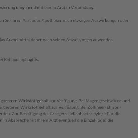
osierung umgehend mit einem Arzt in Verbindung.
ragen Sie Ihren Arzt oder Apotheker nach etwaigen Auswirkungen oder
e das Arzneimittel daher nach seinen Anweisungen anwenden.
i Refluxösophagitis:
eigneteren Wirkstoffgehalt zur Verfügung. Bei Magengeschwüren und
neteren Wirkstoffgehalt zur Verfügung. Bei Zollinger-Ellison-
rden. Zur Beseitigung des Erregers Helicobacter pylori: Für die
 in Absprache mit Ihrem Arzt eventuell die Einzel- oder die