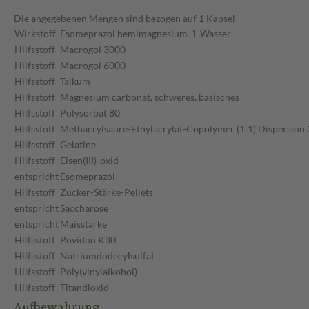
Die angegebenen Mengen sind bezogen auf 1 Kapsel
Wirkstoff
Esomeprazol hemimagnesium-1-Wasser
Hilfsstoff
Macrogol 3000
Hilfsstoff
Macrogol 6000
Hilfsstoff
Talkum
Hilfsstoff
Magnesium carbonat, schweres, basisches
Hilfsstoff
Polysorbat 80
Hilfsstoff
Methacrylsäure-Ethylacrylat-Copolymer (1:1) Dispersion
Hilfsstoff
Gelatine
Hilfsstoff
Eisen(III)-oxid
entspricht
Esomeprazol
Hilfsstoff
Zucker-Stärke-Pellets
entspricht
Saccharose
entspricht
Maisstärke
Hilfsstoff
Povidon K30
Hilfsstoff
Natriumdodecylsulfat
Hilfsstoff
Poly(vinylalkohol)
Hilfsstoff
Titandioxid
Aufbewahrung