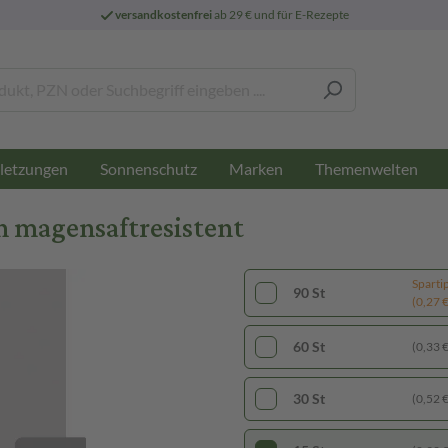
versandkostenfrei
ab 29 € und für E-Rezepte
letzungen
Sonnenschutz
Marken
Themenwelten
n magensaftresistent
Sparti
90 St
(0,27 € 
60 St
(0,33 € 
30 St
(0,52 € 