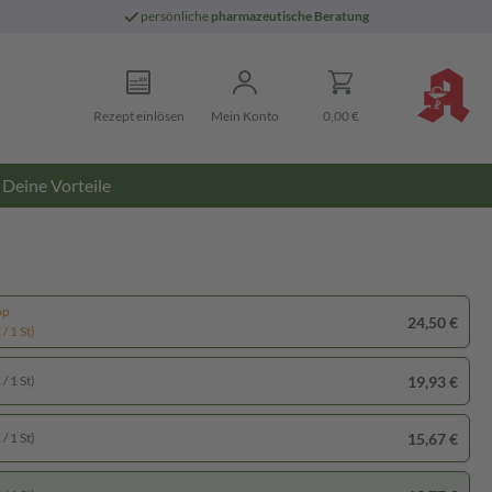
persönliche
pharmazeutische Beratung
Rezept einlösen
Mein Konto
0,00 €
Deine Vorteile
pp
24,50 €
/ 1 St)
19,93 €
/ 1 St)
15,67 €
/ 1 St)