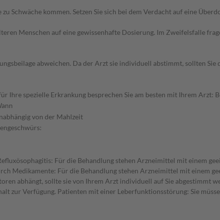
zu Schwäche kommen. Setzen Sie sich bei dem Verdacht auf eine Überd
d älteren Menschen auf eine gewissenhafte Dosierung. Im Zweifelsfalle f
gsbeilage abweichen. Da der Arzt sie individuell abstimmt, sollten Si
 Ihre spezielle Erkrankung besprechen Sie am besten mit Ihrem Arzt: Be
ann
nabhängig von der Mahlzeit
gengeschwürs:
efluxösophagitis: Für die Behandlung stehen Arzneimittel mit einem ge
h Medikamente: Für die Behandlung stehen Arzneimittel mit einem geeig
en abhängt, sollte sie von Ihrem Arzt individuell auf Sie abgestimmt we
lt zur Verfügung. Patienten mit einer Leberfunktionsstörung: Sie müssen