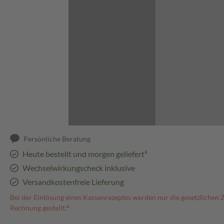
Abbildung kann abweichen
Persönliche Beratung
Heute bestellt und morgen geliefert³
Wechselwirkungscheck inklusive
Versandkostenfreie Lieferung
Bei der Einlösung eines Kassenrezeptes werden nur die gesetzlichen 
Rechnung gestellt.⁴