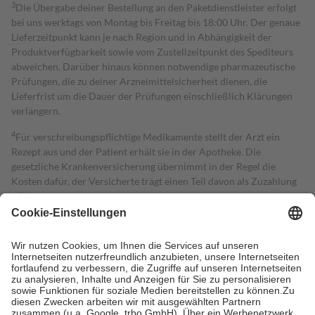
3
Die Übergabe deiner Bestellung an den Paketdienstleister erfolgt
bei uns werktags von Montag bis Freitag bis 18:00 Uhr. Der genaue
Lieferzeitpunkt kann je nach Region und in Abhängigkeit der
Produktverfügbarkeit sowie vom Zustellzeitpunkt des Spediteurs
abweichen. Darüber hinaus können notwendige pharmazeutische
Prüfungen, die zu deiner Arzneimittelsicherheit dienen, die
Lieferfrist um die Dauer der Prüfungen einschließlich Klärungen
verlängern.
4
Für verschreibungspflichtige Medikamente stellt der Arzt ein
Rezept aus und der Patient erhält sie in der Apotheke. Die
gesetzliche Krankenversicherung übernimmt in der Regel die
Kosten dafür, der Versicherte trägt einen Teil davon als Zuzahlung
mit.
Grundsätzlich leisten Mitglieder Zuzahlungen in Höhe von zehn
Prozent des Abgabepreises,
mindestens
jedoch
fünf Euro
und
höchstens zehn Euro.
Es sind jedoch nie mehr als die tatsächlichen
Kosten der Leistung zu entrichten.
Diese Regeln gelten grundsätzlich auch für Online-Apotheken.
Bei Heilmitteln und häuslicher Krankenpflege beträgt die
Zuzahlung zehn Prozent der Kosten sowie zehn Euro je
Verordnung.