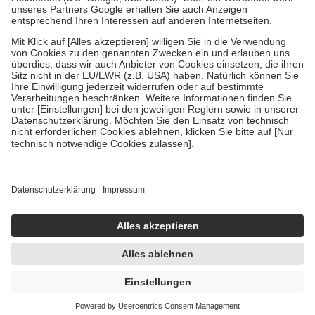
Um das Engagement der Versicherten für ihre eigene Gesundheit zu
stärken und die besondere Stellung der Familie zu unterstützen,
fallen
keine Zuzahlungen
an bei:
• Kindern und Jugendlichen bis zum vollendeten 18. Lebensjahr
mit Ausnahme der Fahrkosten
• Untersuchungen zur Vorsorge und Früherkennung, die von der
GKV getragen werden
• empfohlenen Schutzimpfungen
• Harn- und Blutteststreifen
Wir nutzen Trusted Shops als unabhängigen Dienstleister für die
Einholung von Bewertungen. Trusted Shops hat Maßnahmen
getroffen, um sicherzustellen, dass es sich um echte Bewertungen
handelt. Mehr Informationen findest du hier:
https://help.etrusted.com/hc/de/articles/4419944605341
Einige Bilder und Inhalte wurden unter Zuhilfenahme künstlicher
Intelligenz erstellt.