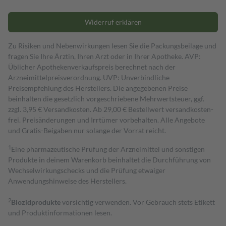
Widerruf erklären
Zu Risiken und Nebenwirkungen lesen Sie die Packungsbeilage und
fragen Sie Ihre Ärztin, Ihren Arzt oder in Ihrer Apotheke. AVP:
Üblicher Apothekenverkaufspreis berechnet nach der
Arzneimittelpreisverordnung. UVP: Unverbindliche
Preisempfehlung des Herstellers. Die angegebenen Preise
beinhalten die gesetzlich vorgeschriebene Mehrwertsteuer, ggf.
zzgl. 3,95 € Versandkosten. Ab 29,00 € Bestell­wert versand­kosten­
frei. Preisänderungen und Irrtümer vorbehalten. Alle Angebote
und Gratis-Beigaben nur solange der Vorrat reicht.
1
Eine pharmazeutische Prüfung der Arzneimittel und sonstigen
Produkte in deinem Warenkorb beinhaltet die Durchführung von
Wechselwirkungschecks und die Prüfung etwaiger
Anwendungshinweise des Herstellers.
2
Biozidprodukte
vorsichtig verwenden. Vor Gebrauch stets Etikett
und Produktinformationen lesen.