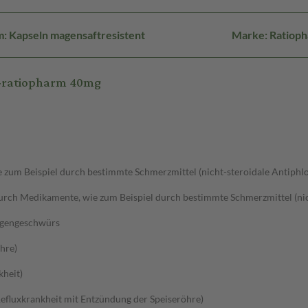
: Kapseln magensaftresistent
Marke: Ratiop
l-ratiopharm 40mg
um Beispiel durch bestimmte Schmerzmittel (nicht-steroidale Antiphlo
ch Medikamente, wie zum Beispiel durch bestimmte Schmerzmittel (nich
agengeschwürs
hre)
kheit)
efluxkrankheit mit Entzündung der Speiseröhre)