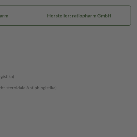
harm
Hersteller: ratiopharm GmbH
gistika)
t-steroidale Antiphlogistika)