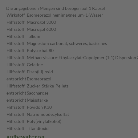
Die angegebenen Mengen sind bezogen auf 1 Kapsel
Wirkstoff
Esomeprazol hemimagnesium-1-Wasser
Hilfsstoff
Macrogol 3000
Hilfsstoff
Macrogol 6000
Hilfsstoff
Talkum
Hilfsstoff
Magnesium carbonat, schweres, basisches
Hilfsstoff
Polysorbat 80
Hilfsstoff
Methacrylsäure-Ethylacrylat-Copolymer (1:1) Dispersion
Hilfsstoff
Gelatine
Hilfsstoff
Eisen(III)-oxid
entspricht
Esomeprazol
Hilfsstoff
Zucker-Stärke-Pellets
entspricht
Saccharose
entspricht
Maisstärke
Hilfsstoff
Povidon K30
Hilfsstoff
Natriumdodecylsulfat
Hilfsstoff
Poly(vinylalkohol)
Hilfsstoff
Titandioxid
Aufbewahrung