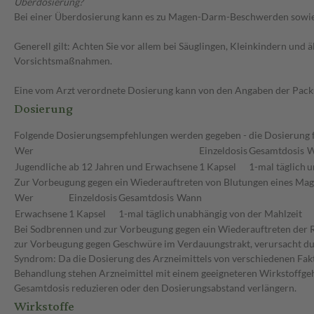
Überdosierung?
Bei einer Überdosierung kann es zu Magen-Darm-Beschwerden sowie 
Generell gilt: Achten Sie vor allem bei Säuglingen, Kleinkindern un
Vorsichtsmaßnahmen.
Eine vom Arzt verordnete Dosierung kann von den Angaben der Packun
Dosierung
Folgende Dosierungsempfehlungen werden gegeben - die Dosierung für
Wer
Einzeldosis
Gesamtdosis
W
Jugendliche ab 12 Jahren und Erwachsene
1 Kapsel
1-mal täglich
u
Zur Vorbeugung gegen ein Wiederauftreten von Blutungen eines Ma
Wer
Einzeldosis
Gesamtdosis
Wann
Erwachsene
1 Kapsel
1-mal täglich
unabhängig von der Mahlzeit
Bei Sodbrennen und zur Vorbeugung gegen ein Wiederauftreten der R
zur Vorbeugung gegen Geschwüre im Verdauungstrakt, verursacht durc
Syndrom: Da die Dosierung des Arzneimittels von verschiedenen Faktor
Behandlung stehen Arzneimittel mit einem geeigneteren Wirkstoffgeha
Gesamtdosis reduzieren oder den Dosierungsabstand verlängern.
Wirkstoffe