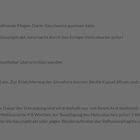
derkehrende Magen-Darm-Geschwüre auslösen kann
uungstrakt, verursacht durch den Erreger Helicobacter pylori
 Apotheker überschritten werden.
er) ein. Zur Erleichterung der Einnahme können Sie die Kapsel öffnen und 
r Dauer der Erkrankung und wird deshalb nur von Ihrem Arzt bestimmt
Medikamente 4-8 Wochen, zur Beseitigung des Helicobacters pylori 1 W
Verdauungstrakt oder gegen Wiederauftreten der Refluxösophagitis und