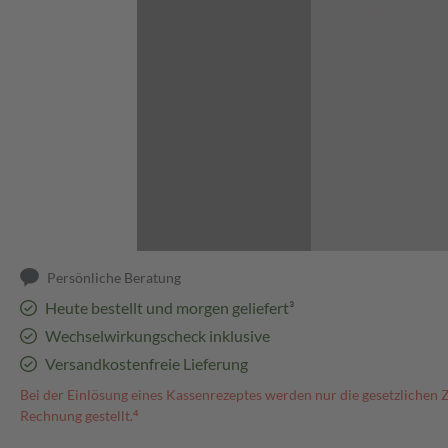
Abbildung kann abweichen
Persönliche Beratung
Heute bestellt und morgen geliefert³
Wechselwirkungscheck inklusive
Versandkostenfreie Lieferung
Bei der Einlösung eines Kassenrezeptes werden nur die gesetzlichen 
Rechnung gestellt.⁴