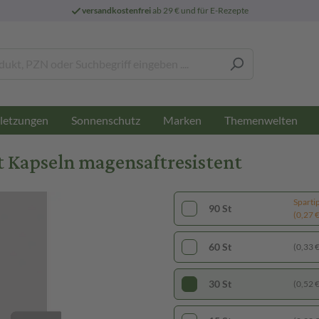
versandkostenfrei
ab 29 € und für E-Rezepte
letzungen
Sonnenschutz
Marken
Themenwelten
 Kapseln magensaftresistent
Sparti
90 St
(0,27 € 
60 St
(0,33 € 
30 St
(0,52 € 