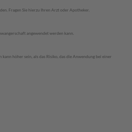
den. Fragen Sie hierzu Ihren Arzt oder Apotheker.
 Schwangerschaft angewendet werden kann.
 kann höher sein, als das Risiko, das die Anwendung bei einer