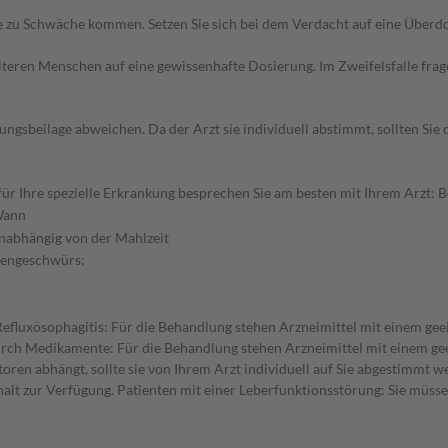
zu Schwäche kommen. Setzen Sie sich bei dem Verdacht auf eine Überd
d älteren Menschen auf eine gewissenhafte Dosierung. Im Zweifelsfalle f
gsbeilage abweichen. Da der Arzt sie individuell abstimmt, sollten Si
 Ihre spezielle Erkrankung besprechen Sie am besten mit Ihrem Arzt: Be
ann
nabhängig von der Mahlzeit
gengeschwürs:
efluxösophagitis: Für die Behandlung stehen Arzneimittel mit einem ge
h Medikamente: Für die Behandlung stehen Arzneimittel mit einem geeig
en abhängt, sollte sie von Ihrem Arzt individuell auf Sie abgestimmt we
lt zur Verfügung. Patienten mit einer Leberfunktionsstörung: Sie müssen