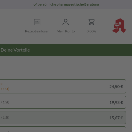
persönliche
pharmazeutische Beratung
Rezept einlösen
Mein Konto
0,00 €
Deine Vorteile
pp
24,50 €
/ 1 St)
19,93 €
/ 1 St)
15,67 €
/ 1 St)