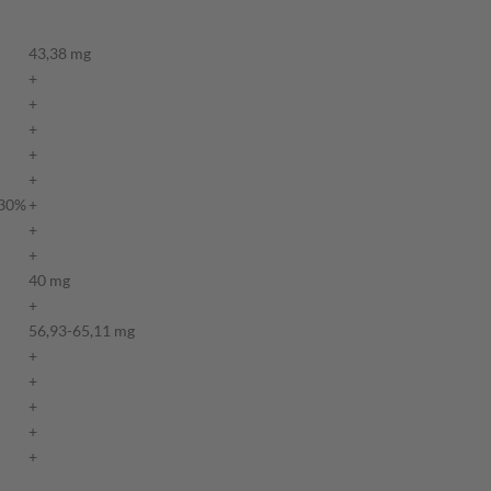
43,38 mg
+
+
+
+
+
 30%
+
+
+
40 mg
+
56,93-65,11 mg
+
+
+
+
+