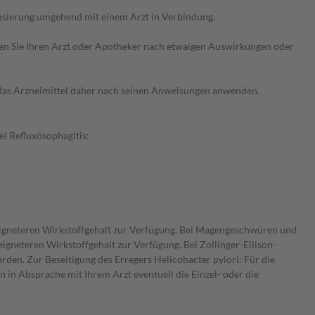
osierung umgehend mit einem Arzt in Verbindung.
ragen Sie Ihren Arzt oder Apotheker nach etwaigen Auswirkungen oder
e das Arzneimittel daher nach seinen Anweisungen anwenden.
i Refluxösophagitis:
eigneteren Wirkstoffgehalt zur Verfügung. Bei Magengeschwüren und
neteren Wirkstoffgehalt zur Verfügung. Bei Zollinger-Ellison-
rden. Zur Beseitigung des Erregers Helicobacter pylori: Für die
 in Absprache mit Ihrem Arzt eventuell die Einzel- oder die