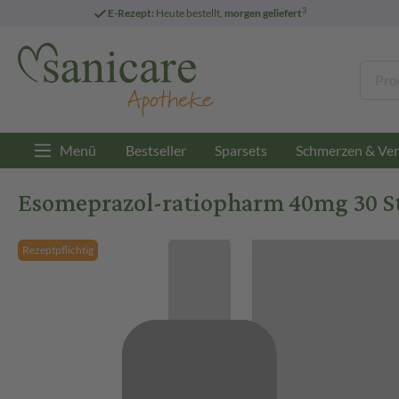
3
E-Rezept:
Heute bestellt,
morgen geliefert
Menü
Bestseller
Sparsets
Schmerzen & Ver
Esomeprazol-ratiopharm 40mg 30 St
Rezeptpflichtig