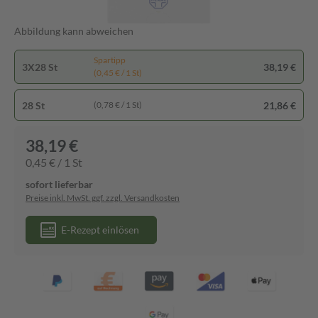
Abbildung kann abweichen
Spartipp
3X28 St
38,19 €
(0,45 € / 1 St)
28 St
21,86 €
(0,78 € / 1 St)
38,19 €
0,45 € / 1 St
sofort lieferbar
Preise inkl. MwSt. ggf. zzgl. Versandkosten
E-Rezept einlösen