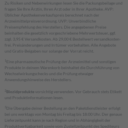
Zu Risiken und Nebenwirkungen lesen Sie die Packungsbeilage und
fragen Sie Ihre Ärztin, Ihren Arzt oder in Ihrer Apotheke. AVP:
Üblicher Apothekenverkaufspreis berechnet nach der
Arzneimittelpreisverordnung. UVP: Unverbindliche
Preisempfehlung des Herstellers. Die angegebenen Preise
beinhalten die gesetzlich vorgeschriebene Mehrwertsteuer, ggf.
zzgl. 3,95 € Versandkosten. Ab 29,00 € Bestell­wert versand­kosten­
frei. Preisänderungen und Irrtümer vorbehalten. Alle Angebote
und Gratis-Beigaben nur solange der Vorrat reicht.
1
Eine pharmazeutische Prüfung der Arzneimittel und sonstigen
Produkte in deinem Warenkorb beinhaltet die Durchführung von
Wechselwirkungschecks und die Prüfung etwaiger
Anwendungshinweise des Herstellers.
2
Biozidprodukte
vorsichtig verwenden. Vor Gebrauch stets Etikett
und Produktinformationen lesen.
3
Die Übergabe deiner Bestellung an den Paketdienstleister erfolgt
bei uns werktags von Montag bis Freitag bis 18:00 Uhr. Der genaue
Lieferzeitpunkt kann je nach Region und in Abhängigkeit der
Produktverfügbarkeit sowie vom Zustellzeitpunkt des Spediteurs