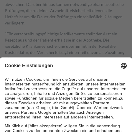
abweichen. Darüber hinaus können notwendige pharmazeutische
Prüfungen, die zu deiner Arzneimittelsicherheit dienen, die
Lieferfrist um die Dauer der Prüfungen einschließlich Klärungen
verlängern.
4
Für verschreibungspflichtige Medikamente stellt der Arzt ein
Rezept aus und der Patient erhält sie in der Apotheke. Die
gesetzliche Krankenversicherung übernimmt in der Regel die
Kosten dafür, der Versicherte trägt einen Teil davon als Zuzahlung
mit.
Grundsätzlich leisten Mitglieder Zuzahlungen in Höhe von zehn
Prozent des Abgabepreises,
mindestens
jedoch
fünf Euro
und
höchstens zehn Euro.
Es sind jedoch nie mehr als die tatsächlichen
Kosten der Leistung zu entrichten.
Diese Regeln gelten grundsätzlich auch für Online-Apotheken.
Bei Heilmitteln und häuslicher Krankenpflege beträgt die
Zuzahlung zehn Prozent der Kosten sowie zehn Euro je
Verordnung.
Um das Engagement der Versicherten für ihre eigene Gesundheit zu
stärken und die besondere Stellung der Familie zu unterstützen,
fallen
keine Zuzahlungen
an bei: