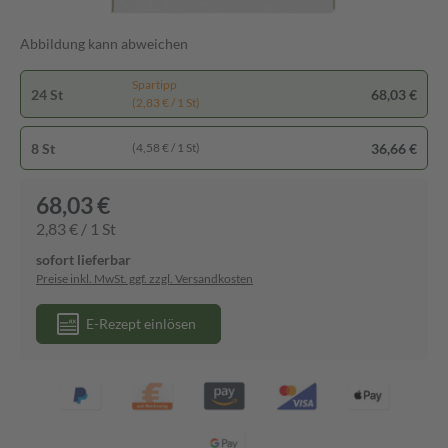
Abbildung kann abweichen
Spartipp
24 St
68,03 €
(2,83 € / 1 St)
8 St
36,66 €
(4,58 € / 1 St)
68,03 €
2,83 € / 1 St
sofort lieferbar
Preise inkl. MwSt. ggf. zzgl. Versandkosten
E-Rezept einlösen