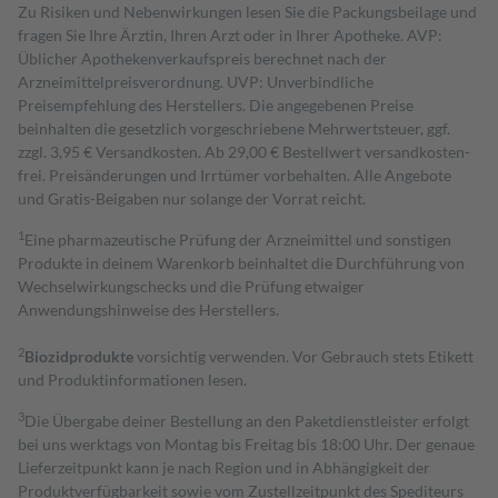
Zu Risiken und Nebenwirkungen lesen Sie die Packungsbeilage und
fragen Sie Ihre Ärztin, Ihren Arzt oder in Ihrer Apotheke. AVP:
Üblicher Apothekenverkaufspreis berechnet nach der
Arzneimittelpreisverordnung. UVP: Unverbindliche
Preisempfehlung des Herstellers. Die angegebenen Preise
beinhalten die gesetzlich vorgeschriebene Mehrwertsteuer, ggf.
zzgl. 3,95 € Versandkosten. Ab 29,00 € Bestell­wert versand­kosten­
frei. Preisänderungen und Irrtümer vorbehalten. Alle Angebote
und Gratis-Beigaben nur solange der Vorrat reicht.
1
Eine pharmazeutische Prüfung der Arzneimittel und sonstigen
Produkte in deinem Warenkorb beinhaltet die Durchführung von
Wechselwirkungschecks und die Prüfung etwaiger
Anwendungshinweise des Herstellers.
2
Biozidprodukte
vorsichtig verwenden. Vor Gebrauch stets Etikett
und Produktinformationen lesen.
3
Die Übergabe deiner Bestellung an den Paketdienstleister erfolgt
bei uns werktags von Montag bis Freitag bis 18:00 Uhr. Der genaue
Lieferzeitpunkt kann je nach Region und in Abhängigkeit der
Produktverfügbarkeit sowie vom Zustellzeitpunkt des Spediteurs