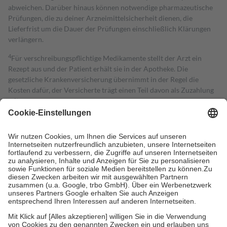
abweichen. Darüber hinaus können notwendige pharmazeutische
Prüfungen, die zu deiner Arzneimittelsicherheit dienen, die
Lieferfrist um die Dauer der Prüfungen einschließlich Klärungen
verlängern.
4
Für verschreibungspflichtige Medikamente stellt der Arzt ein
Rezept aus und der Patient erhält sie in der Apotheke. Die
gesetzliche Krankenversicherung übernimmt in der Regel die
Kosten dafür, der Versicherte trägt einen Teil davon als Zuzahlung
mit.
Grundsätzlich leisten Mitglieder Zuzahlungen in Höhe von zehn
Prozent des Abgabepreises,
mindestens
jedoch
fünf Euro
und
höchstens zehn Euro.
Es sind jedoch nie mehr als die tatsächlichen
Kosten der Leistung zu entrichten.
Diese Regeln gelten grundsätzlich auch für Online-Apotheken.
Bei Heilmitteln und häuslicher Krankenpflege beträgt die
Zuzahlung zehn Prozent der Kosten sowie zehn Euro je
Verordnung.
Um das Engagement der Versicherten für ihre eigene Gesundheit zu
stärken und die besondere Stellung der Familie zu unterstützen,
fallen
keine Zuzahlungen
an bei: