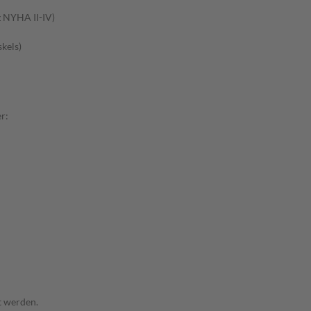
z NYHA II-IV)
kels)
r:
t werden.