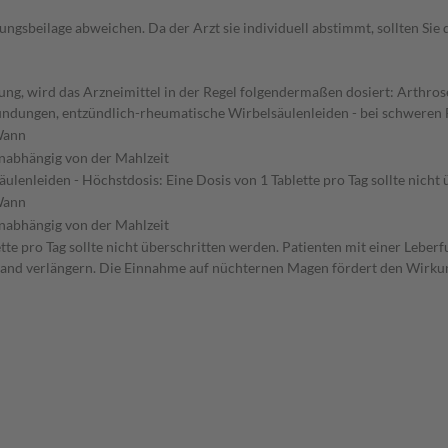
gsbeilage abweichen. Da der Arzt sie individuell abstimmt, sollten Si
g, wird das Arzneimittel in der Regel folgendermaßen dosiert: Arthrose
ündungen, entzündlich-rheumatische Wirbelsäulenleiden - bei schweren
ann
nabhängig von der Mahlzeit
enleiden - Höchstdosis: Eine Dosis von 1 Tablette pro Tag sollte nich
ann
nabhängig von der Mahlzeit
te pro Tag sollte nicht überschritten werden. Patienten mit einer Leber
tand verlängern. Die Einnahme auf nüchternen Magen fördert den Wirkun