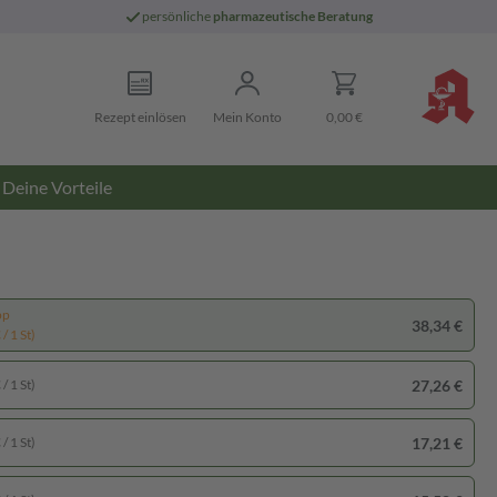
persönliche
pharmazeutische Beratung
Rezept einlösen
Mein Konto
0,00 €
Deine Vorteile
pp
38,34 €
/ 1 St)
27,26 €
/ 1 St)
17,21 €
/ 1 St)