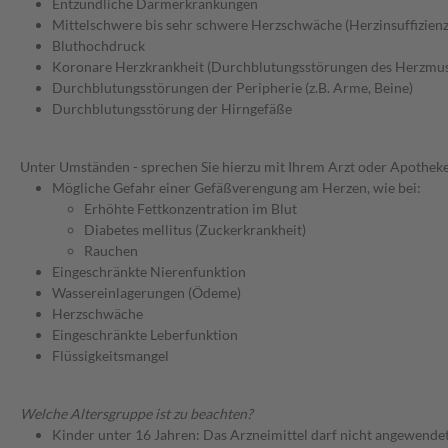
Entzündliche Darmerkrankungen
Mittelschwere bis sehr schwere Herzschwäche (Herzinsuffizien
Bluthochdruck
Koronare Herzkrankheit (Durchblutungsstörungen des Herzmus
Durchblutungsstörungen der Peripherie (z.B. Arme, Beine)
Durchblutungsstörung der Hirngefäße
Unter Umständen - sprechen Sie hierzu mit Ihrem Arzt oder Apotheke
Mögliche Gefahr einer Gefäßverengung am Herzen, wie bei:
Erhöhte Fettkonzentration im Blut
Diabetes mellitus (Zuckerkrankheit)
Rauchen
Eingeschränkte Nierenfunktion
Wassereinlagerungen (Ödeme)
Herzschwäche
Eingeschränkte Leberfunktion
Flüssigkeitsmangel
Welche Altersgruppe ist zu beachten?
Kinder unter 16 Jahren: Das Arzneimittel darf nicht angewende