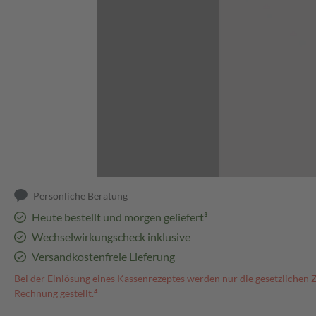
Abbildung kann abweichen
Persönliche Beratung
Heute bestellt und morgen geliefert³
Wechselwirkungscheck inklusive
Versandkostenfreie Lieferung
Bei der Einlösung eines Kassenrezeptes werden nur die gesetzlichen 
Rechnung gestellt.⁴