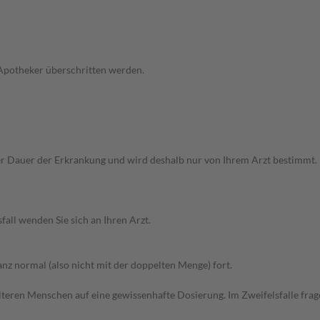
 Apotheker überschritten werden.
 Dauer der Erkrankung und wird deshalb nur von Ihrem Arzt bestimmt. B
all wenden Sie sich an Ihren Arzt.
z normal (also nicht mit der doppelten Menge) fort.
d älteren Menschen auf eine gewissenhafte Dosierung. Im Zweifelsfalle f