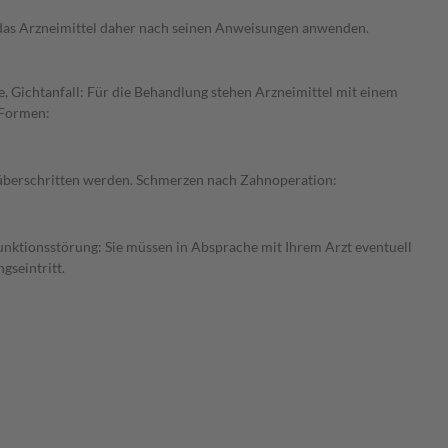
e das Arzneimittel daher nach seinen Anweisungen anwenden.
, Gichtanfall: Für die Behandlung stehen Arzneimittel mit einem
 Formen:
t überschritten werden. Schmerzen nach Zahnoperation:
funktionsstörung: Sie müssen in Absprache mit Ihrem Arzt eventuell
gseintritt.