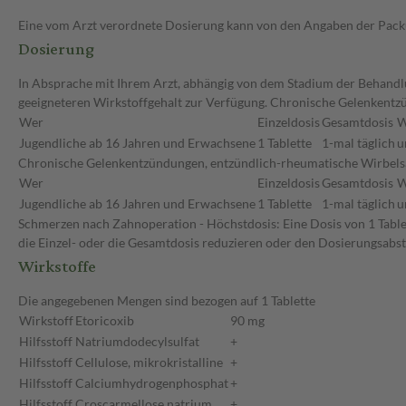
Eine vom Arzt verordnete Dosierung kann von den Angaben der Packun
Dosierung
In Absprache mit Ihrem Arzt, abhängig von dem Stadium der Behandlun
geeigneteren Wirkstoffgehalt zur Verfügung. Chronische Gelenkentz
Wer
Einzeldosis
Gesamtdosis
W
Jugendliche ab 16 Jahren und Erwachsene
1 Tablette
1-mal täglich
u
Chronische Gelenkentzündungen, entzündlich-rheumatische Wirbelsäul
Wer
Einzeldosis
Gesamtdosis
W
Jugendliche ab 16 Jahren und Erwachsene
1 Tablette
1-mal täglich
u
Schmerzen nach Zahnoperation - Höchstdosis: Eine Dosis von 1 Tablet
die Einzel- oder die Gesamtdosis reduzieren oder den Dosierungsabs
Wirkstoffe
Die angegebenen Mengen sind bezogen auf 1 Tablette
Wirkstoff
Etoricoxib
90 mg
Hilfsstoff
Natriumdodecylsulfat
+
Hilfsstoff
Cellulose, mikrokristalline
+
Hilfsstoff
Calciumhydrogenphosphat
+
Hilfsstoff
Croscarmellose natrium
+