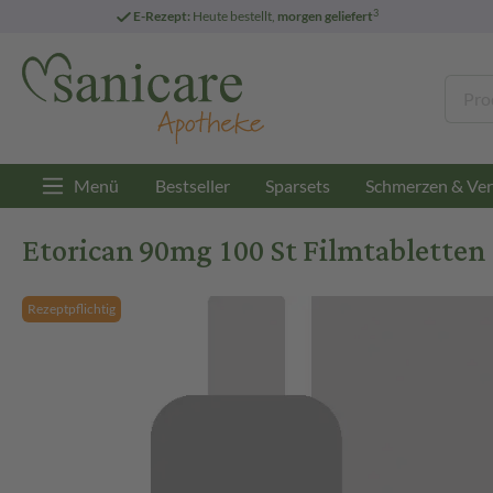
3
E-Rezept:
Heute bestellt,
morgen geliefert
Menü
Bestseller
Sparsets
Schmerzen & Ver
Etorican 90mg 100 St Filmtabletten
Rezeptpflichtig