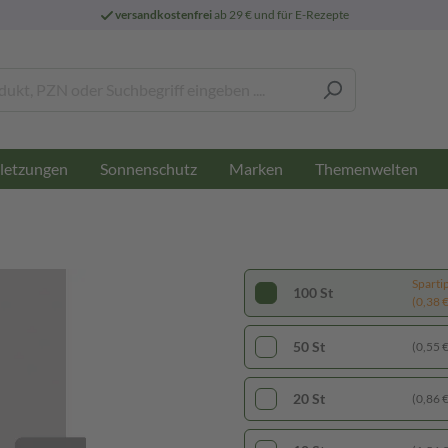
versandkostenfrei
ab 29 € und für E-Rezepte
letzungen
Sonnenschutz
Marken
Themenwelten
Sparti
100 St
(0,38 € 
50 St
(0,55 € 
20 St
(0,86 € 