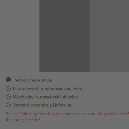
Abbildung kann abweichen
Persönliche Beratung
Heute bestellt und morgen geliefert³
Wechselwirkungscheck inklusive
Versandkostenfreie Lieferung
Bei der Einlösung eines Kassenrezeptes werden nur die gesetzlichen 
Rechnung gestellt.⁴