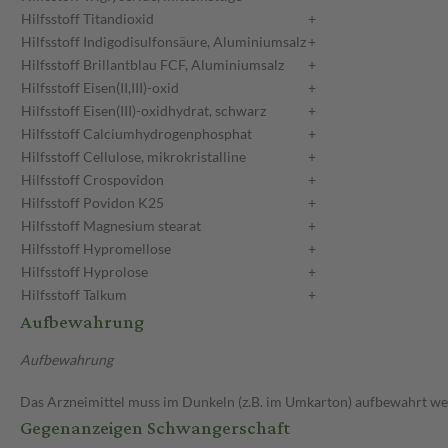
Hilfsstoff
Titandioxid
+
Hilfsstoff
Indigodisulfonsäure, Aluminiumsalz
+
Hilfsstoff
Brillantblau FCF, Aluminiumsalz
+
Hilfsstoff
Eisen(II,III)-oxid
+
Hilfsstoff
Eisen(III)-oxidhydrat, schwarz
+
Hilfsstoff
Calciumhydrogenphosphat
+
Hilfsstoff
Cellulose, mikrokristalline
+
Hilfsstoff
Crospovidon
+
Hilfsstoff
Povidon K25
+
Hilfsstoff
Magnesium stearat
+
Hilfsstoff
Hypromellose
+
Hilfsstoff
Hyprolose
+
Hilfsstoff
Talkum
+
Aufbewahrung
Aufbewahrung
Das Arzneimittel muss im Dunkeln (z.B. im Umkarton) aufbewahrt we
Gegenanzeigen Schwangerschaft