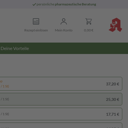
persönliche
pharmazeutische Beratung
Rezept einlösen
Mein Konto
0,00 €
Deine Vorteile
pp
37,20 €
/ 1 St)
25,30 €
/ 1 St)
17,71 €
/ 1 St)