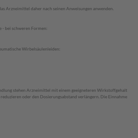
e das Arzneimittel daher nach seinen Anweisungen anwenden.
e - bei schweren Formen:
heumatische Wirbelsäulenleiden:
andlung stehen Arzneimittel mit einem geeigneteren Wirkstoffgehalt
is reduzieren oder den Dosierungsabstand verlängern. Die Einnahme