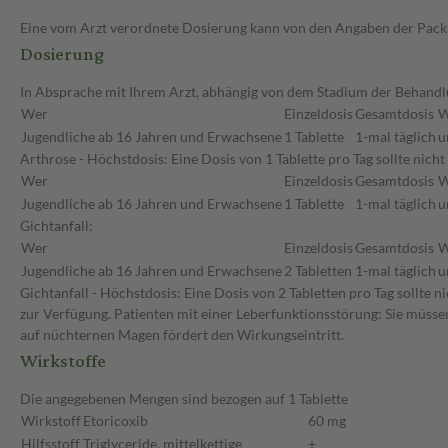
Eine vom Arzt verordnete Dosierung kann von den Angaben der Packun
Dosierung
In Absprache mit Ihrem Arzt, abhängig von dem Stadium der Behandlu
Wer
Einzeldosis
Gesamtdosis
W
Jugendliche ab 16 Jahren und Erwachsene
1 Tablette
1-mal täglich
u
Arthrose - Höchstdosis: Eine Dosis von 1 Tablette pro Tag sollte ni
Wer
Einzeldosis
Gesamtdosis
W
Jugendliche ab 16 Jahren und Erwachsene
1 Tablette
1-mal täglich
u
Gichtanfall:
Wer
Einzeldosis
Gesamtdosis
W
Jugendliche ab 16 Jahren und Erwachsene
2 Tabletten
1-mal täglich
u
Gichtanfall - Höchstdosis: Eine Dosis von 2 Tabletten pro Tag sollt
zur Verfügung. Patienten mit einer Leberfunktionsstörung: Sie müsse
auf nüchternen Magen fördert den Wirkungseintritt.
Wirkstoffe
Die angegebenen Mengen sind bezogen auf 1 Tablette
Wirkstoff
Etoricoxib
60 mg
Hilfsstoff
Triglyceride, mittelkettige
+