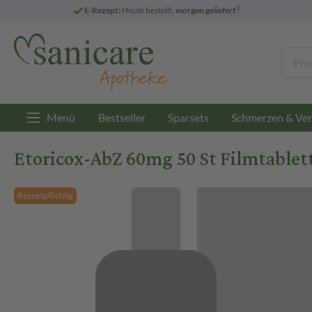
3
E-Rezept:
Heute bestellt,
morgen geliefert
Menü
Bestseller
Sparsets
Schmerzen & Ver
Etoricox-AbZ 60mg 50 St Filmtablet
Rezeptpflichtig