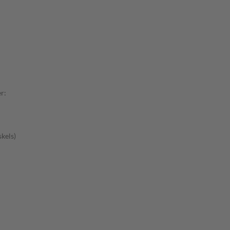
r:
kels)