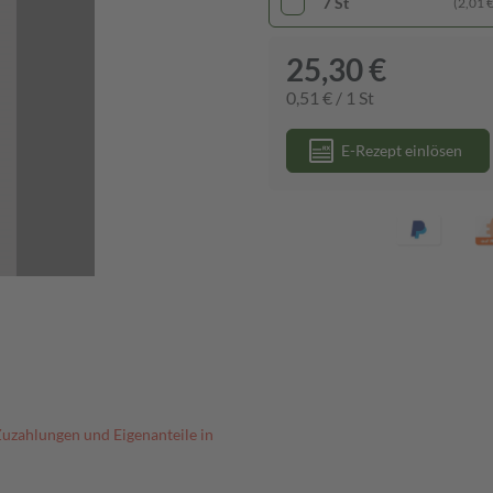
7 St
(2,01 € 
25,30 €
0,51 € / 1 St
E-Rezept einlösen
Zuzahlungen und Eigenanteile in