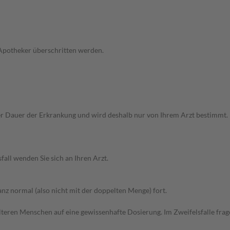
 Apotheker überschritten werden.
auer der Erkrankung und wird deshalb nur von Ihrem Arzt bestimmt. Bei 
all wenden Sie sich an Ihren Arzt.
z normal (also nicht mit der doppelten Menge) fort.
d älteren Menschen auf eine gewissenhafte Dosierung. Im Zweifelsfalle f