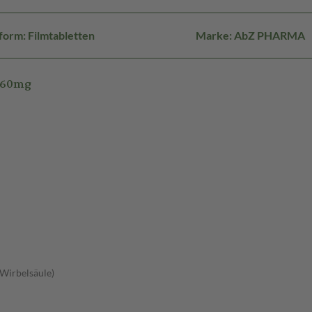
orm: Filmtabletten
Marke: AbZ PHARMA
Z 60mg
 Wirbelsäule)