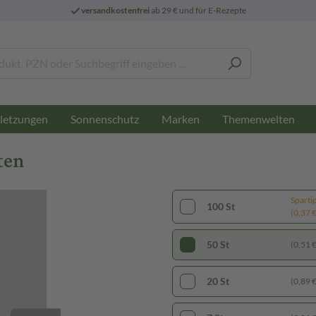
versandkostenfrei
ab 29 € und für E-Rezepte
letzungen
Sonnenschutz
Marken
Themenwelten
ten
Sparti
100 St
(0,37 € 
50 St
(0,51 € 
20 St
(0,89 € 