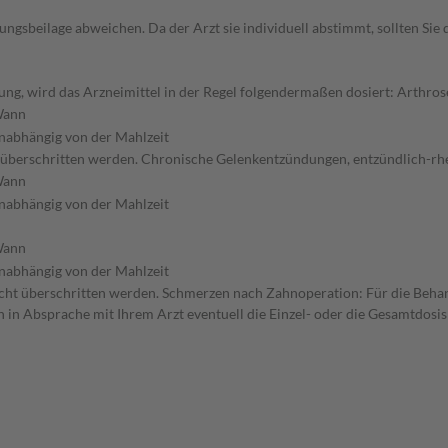
gsbeilage abweichen. Da der Arzt sie individuell abstimmt, sollten Si
ng, wird das Arzneimittel in der Regel folgendermaßen dosiert: Arthros
ann
nabhängig von der Mahlzeit
cht überschritten werden. Chronische Gelenkentzündungen, entzündlich-r
ann
nabhängig von der Mahlzeit
ann
nabhängig von der Mahlzeit
e nicht überschritten werden. Schmerzen nach Zahnoperation: Für die Beh
n in Absprache mit Ihrem Arzt eventuell die Einzel- oder die Gesamtdos