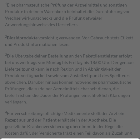
1
Eine pharmazeutische Prüfung der Arzneimittel und sonstigen
Produkte in deinem Warenkorb beinhaltet die Durchführung von
Wechselwirkungschecks und die Prüfung etwaiger
Anwendungshinweise des Herstellers.
2
Biozidprodukte
vorsichtig verwenden. Vor Gebrauch stets Etikett
und Produktinformationen lesen.
3
Die Übergabe deiner Bestellung an den Paketdienstleister erfolgt
bei uns werktags von Montag bis Freitag bis 18:00 Uhr. Der genaue
Lieferzeitpunkt kann je nach Region und in Abhängigkeit der
Produktverfügbarkeit sowie vom Zustellzeitpunkt des Spediteurs
abweichen. Darüber hinaus können notwendige pharmazeutische
Prüfungen, die zu deiner Arzneimittelsicherheit dienen, die
Lieferfrist um die Dauer der Prüfungen einschließlich Klärungen
verlängern.
4
Für verschreibungspflichtige Medikamente stellt der Arzt ein
Rezept aus und der Patient erhält sie in der Apotheke. Die
gesetzliche Krankenversicherung übernimmt in der Regel die
Kosten dafür, der Versicherte trägt einen Teil davon als Zuzahlung
mit.