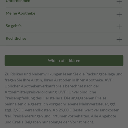
Unternehmen
Meine Apotheke
So geht's
Rechtliches
Widerruf erklären
Zu Risiken und Nebenwirkungen lesen Sie die Packungsbeilage und
fragen Sie Ihre Ärztin, Ihren Arzt oder in Ihrer Apotheke. AVP:
Üblicher Apothekenverkaufspreis berechnet nach der
Arzneimittelpreisverordnung. UVP: Unverbindliche
Preisempfehlung des Herstellers. Die angegebenen Preise
beinhalten die gesetzlich vorgeschriebene Mehrwertsteuer, ggf.
zzgl. 3,95 € Versandkosten. Ab 29,00 € Bestell­wert versand­kosten­
frei. Preisänderungen und Irrtümer vorbehalten. Alle Angebote
und Gratis-Beigaben nur solange der Vorrat reicht.