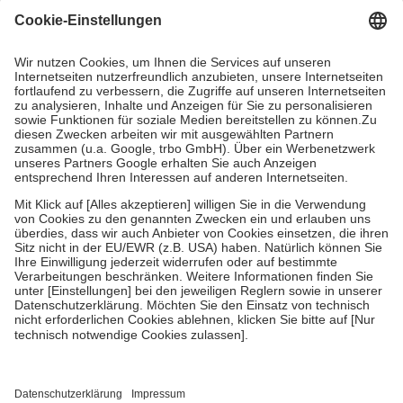
Grundsätzlich leisten Mitglieder Zuzahlungen in Höhe von zehn
Prozent des Abgabepreises,
mindestens
jedoch
fünf Euro
und
höchstens zehn Euro.
Es sind jedoch nie mehr als die tatsächlichen
Kosten der Leistung zu entrichten.
Diese Regeln gelten grundsätzlich auch für Online-Apotheken.
Bei Heilmitteln und häuslicher Krankenpflege beträgt die
Zuzahlung zehn Prozent der Kosten sowie zehn Euro je
Verordnung.
Um das Engagement der Versicherten für ihre eigene Gesundheit zu
stärken und die besondere Stellung der Familie zu unterstützen,
fallen
keine Zuzahlungen
an bei:
• Kindern und Jugendlichen bis zum vollendeten 18. Lebensjahr
mit Ausnahme der Fahrkosten
• Untersuchungen zur Vorsorge und Früherkennung, die von der
GKV getragen werden
• empfohlenen Schutzimpfungen
• Harn- und Blutteststreifen
Wir nutzen Trusted Shops als unabhängigen Dienstleister für die
Einholung von Bewertungen. Trusted Shops hat Maßnahmen
getroffen, um sicherzustellen, dass es sich um echte Bewertungen